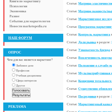
Книги по маркетингу
Статья:
Матрица эластичности
Психология
Экономика
Статья:
Матрица важность/вы
Разное
Статья:
Маркетинговое иссле
События для маркетологов
Новости marketopedia.ru
Статья:
Программа маркетинг
Статья:
Контроль маркетинга
в
НАШ ФОРУМ
Статья:
Доля рынка
в разделе:
Статья:
Узнаваемость бренда
в
ОПРОС
Статья:
Вовлеченность покупа
Чем для вас является маркетинг?
Статья:
Положение о службе м
Любимое дело
Профессия
Статья:
Мультиатрибутивная 
Учебная дисциплина
Сфера интересов
Статья:
Концепция тотального
Другое
Статья:
Существенно обновлена
Статья:
Посредники
в разделе:
Статья:
Маркетинговый канал
РЕКЛАМА
Статья:
Сегментация по предр