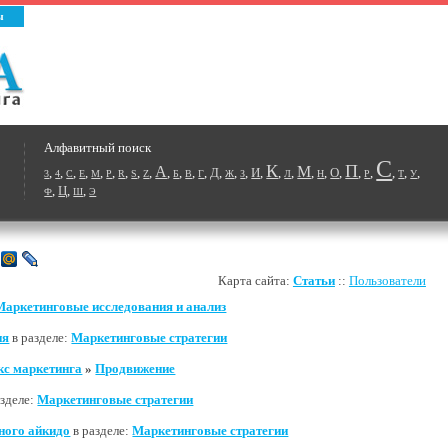
ы
Алфавитный поиск
С
К
П
А
М
,
,
,
,
,
,
,
,
,
,
,
,
,
Д
,
,
,
И
,
,
,
,
,
О
,
,
,
,
,
,
3
4
C
E
M
P
R
S
Z
Б
В
Г
Ж
З
Л
Н
Р
Т
У
,
Ц
,
,
Ф
Ш
Э
Карта сайта:
Статьи
::
Пользователи
Маркетинговые исследования и анализ
ия
в разделе:
Маркетинговые стратегии
кс маркетинга
»
Продвижение
азделе:
Маркетинговые стратегии
ного айкидо
в разделе:
Маркетинговые стратегии