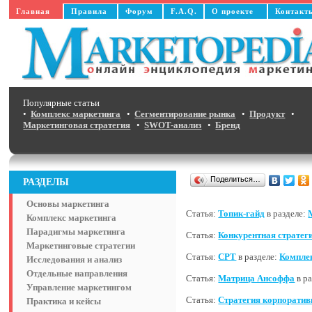
Главная
Правила
Форум
F.A.Q.
О проекте
Контакт
Популярные статьи
•
Комплекс маркетинга
•
Сегментирование рынка
•
Продукт
•
Маркетинговая стратегия
•
SWOT-анализ
•
Бренд
Поделиться…
РАЗДЕЛЫ
Основы маркетинга
Статья:
Топик-гайд
в разделе:
Комплекс маркетинга
Парадигмы маркетинга
Статья:
Конкурентная стратег
Маркетинговые стратегии
Статья:
CPT
в разделе:
Компле
Исследования и анализ
Отдельные направления
Статья:
Матрица Ансоффа
в р
Управление маркетингом
Статья:
Стратегия корпоратив
Практика и кейсы