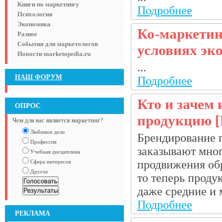
Книги по маркетингу
Подробнее
Психология
Экономика
Ко-маркетин
Разное
События для маркетологов
условиях эк
Новости marketopedia.ru
...
НАШ ФОРУМ
Подробнее
Кто и зачем
ОПРОС
продукцию
Чем для вас является маркетинг?
Любимое дело
Брендирование п
Профессия
заказывают мног
Учебная дисциплина
продвижения об
Сфера интересов
Другое
то теперь проду
даже средние и 
Подробнее
РЕКЛАМА