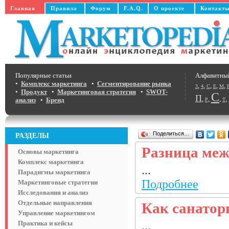
Главная
Правила
Форум
F.A.Q.
О проекте
Контакт
Популярные статьи
Алфавитны
•
Комплекс маркетинга
•
Сегментирование рынка
,
,
,
,
,
3
4
C
E
M
•
Продукт
•
Маркетинговая стратегия
•
SWOT-
С
П
,
,
,
,
анализ
•
Бренд
Р
Т
Поделиться…
РАЗДЕЛЫ
Разница меж
Основы маркетинга
Комплекс маркетинга
...
Парадигмы маркетинга
Подробнее
Маркетинговые стратегии
Исследования и анализ
Отдельные направления
Как санатор
Управление маркетингом
Практика и кейсы
...