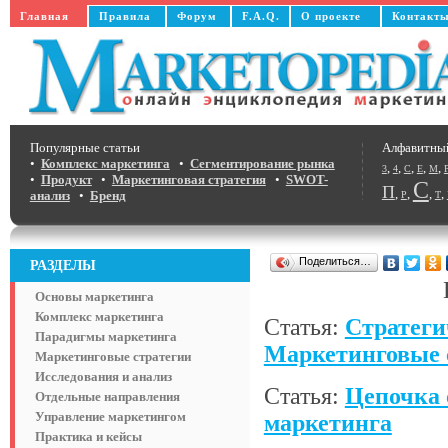
Главная
Правила
Форум
F.A.Q.
О проекте
Контакт
Популярные статьи
Алфавитны
•
Комплекс маркетинга
•
Сегментирование рынка
,
,
,
,
,
3
4
C
E
M
•
Продукт
•
Маркетинговая стратегия
•
SWOT-
С
П
,
,
,
,
анализ
•
Бренд
Р
Т
Поделиться…
РАЗДЕЛЫ
Основы маркетинга
Комплекс маркетинга
Статья:
Стратеги
Парадигмы маркетинга
Маркетинговые 
Маркетинговые стратегии
Исследования и анализ
Статья:
Цепочка 
Отдельные направления
Управление маркетингом
маркетинга
Практика и кейсы