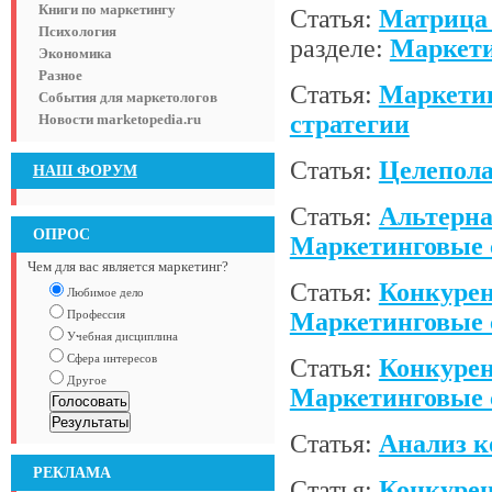
Книги по маркетингу
Статья:
Матрица 
Психология
разделе:
Маркети
Экономика
Разное
Статья:
Маркетин
События для маркетологов
стратегии
Новости marketopedia.ru
Статья:
Целепола
НАШ ФОРУМ
Статья:
Альтерна
ОПРОС
Маркетинговые 
Чем для вас является маркетинг?
Статья:
Конкурен
Любимое дело
Профессия
Маркетинговые 
Учебная дисциплина
Сфера интересов
Статья:
Конкурен
Другое
Маркетинговые 
Статья:
Анализ к
РЕКЛАМА
Статья:
Конкурен