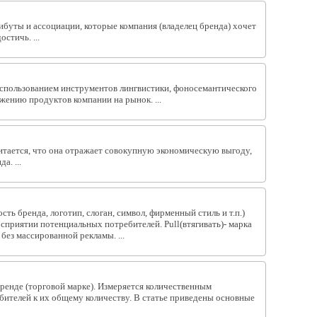
рибуты и ассоциации, которые компания (владелец бренда) хочет
стичь. ...
с использованием инструментов лингвистики, фоносемантического
жению продуктов компании на рынок. ...
итается, что она отражает совокупную экономическую выгоду,
а. ...
сть бренда, логотип, слоган, символ, фирменный стиль и т.п.)
приятии потенциальных потребителей. Pull(втягивать)- марка
без массированной рекламы. ...
ренде (торговой марке). Измеряется количественным
бителей к их общему количеству. В статье приведены основные