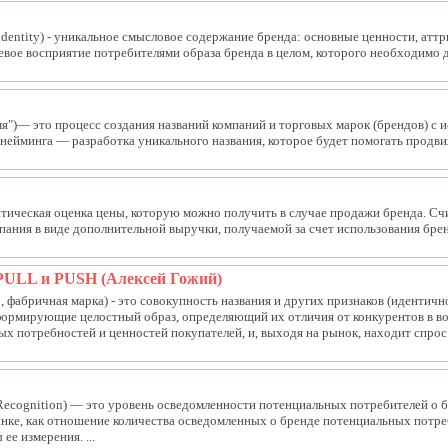
identity) - уникальное смысловое содержание бренда: основные ценности, атт
евое восприятие потребителями образа бренда в целом, которого необходимо до
"имя")— это процесс создания названий компаний и торговых марок (брендов) 
ь нейминга — разработка уникального названия, которое будет помогать продви
итическая оценка цены, которую можно получить в случае продажи бренда. Сч
ания в виде дополнительной выручки, получаемой за счет использования бренд
PULL и PUSH (Алексей Гожий)
мо, фабричная марка) - это совокупность названия и других признаков (идентично
формирующие целостный образ, определяющий их отличия от конкурентов в вос
ых потребностей и ценностей покупателей, и, выходя на рынок, находит спрос 
Recognition) — это уровень осведомленности потенциальных потребителей о б
нке, как отношение количества осведомленных о бренде потенциальных потре
ее измерения. ...