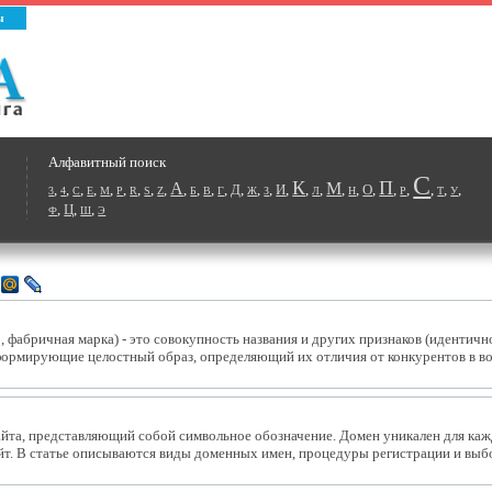
ы
Алфавитный поиск
С
К
П
А
М
,
,
,
,
,
,
,
,
,
,
,
,
,
Д
,
,
,
И
,
,
,
,
,
О
,
,
,
,
,
,
3
4
C
E
M
P
R
S
Z
Б
В
Г
Ж
З
Л
Н
Р
Т
У
,
Ц
,
,
Ф
Ш
Э
мо, фабричная марка) - это совокупность названия и других признаков (идентично
формирующие целостный образ, определяющий их отличия от конкурентов в во
йта, представляющий собой символьное обозначение. Домен уникален для каж
йт. В статье описываются виды доменных имен, процедуры регистрации и выбо