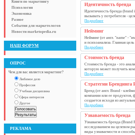
Книги по маркетингу
Идентичность бренда
Психология
Идентичность бренда (brand 
Экономика
вызывать у потребителя - цел
Разное
Подробнее
События для маркетологов
Нейминг
Новости marketopedia.ru
Нейминг (от англ. "name" - 
и психоанализа. Главная цел
НАШ ФОРУМ
Подробнее
Стоимость бренда
ОПРОС
Стоимость бренда - это анал
которую может получить комп
Чем для вас является маркетинг?
Подробнее
Любимое дело
Стратегии Брендинга 
Профессия
Бренд (от англ. Brand - клей
Учебная дисциплина
компании или ее продуктов, 
Сфера интересов
создается исходя из актуальн
Другое
Подробнее
Узнаваемость бренда
Узнаваемость бренда (Brand 
исследованием на целевом ры
РЕКЛАМА
виды узнаваемости и способы 