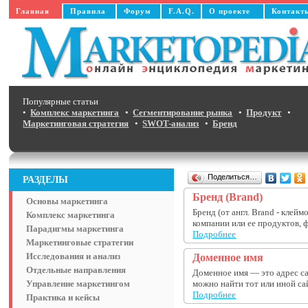
Главная
Правила
Форум
F.A.Q.
О проекте
Контакт
Популярные статьи
•
Комплекс маркетинга
•
Сегментирование рынка
•
Продукт
•
Маркетинговая стратегия
•
SWOT-анализ
•
Бренд
Поделиться…
РАЗДЕЛЫ
Бренд (Brand)
Основы маркетинга
Бренд (от англ. Brand - клей
Комплекс маркетинга
компании или ее продуктов, 
Парадигмы маркетинга
Подробнее
Маркетинговые стратегии
Исследования и анализ
Доменное имя
Отдельные направления
Доменное имя — это адрес са
Управление маркетингом
можно найти тот или иной са
Подробнее
Практика и кейсы