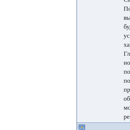
По
вы
бу
ус
ха
Гл
но
по
по
пр
об
мо
ре