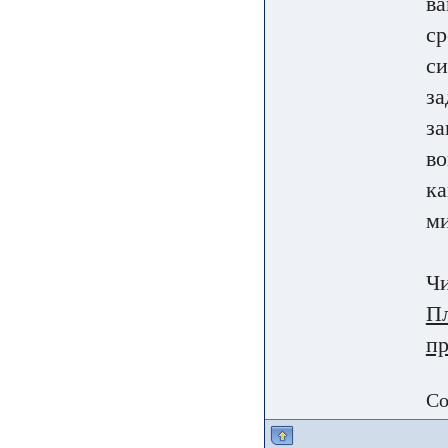
ва
ср
си
за
за
во
ка
ми
Чи
Пл
п
Со