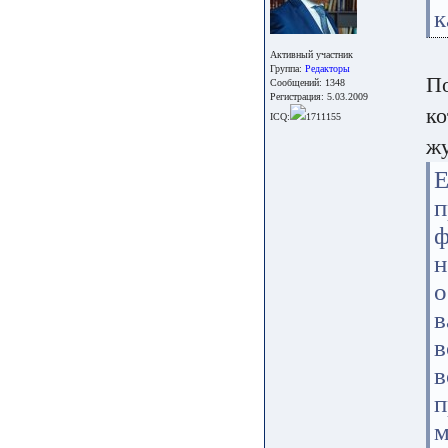
к
Активный участник
Группа:
Редакторы
По
Сообщений: 1348
Регистрация: 5.03.2009
ко
ICQ:
1711155
жу
ф
н
о
в
в
в
м