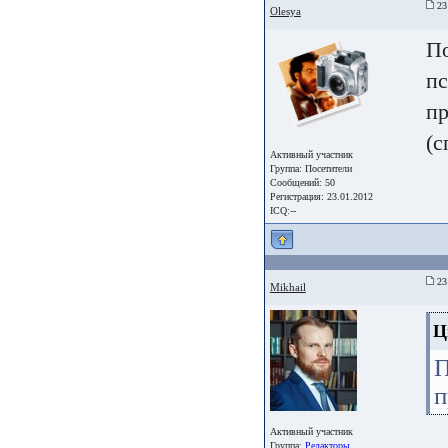
23 
Olesya
По
пс
пр
(с
Активный участник
Группа:
Посетители
Сообщений: 50
Регистрация: 23.01.2012
ICQ:--
23 
Mikhail
Ц
п
Активный участник
Группа:
Редакторы