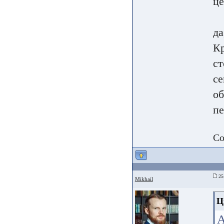
це
да
Кр
ст
се
об
пе
Со
25 
Mikhail
Ц
А