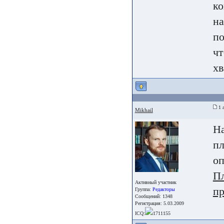
ко
на
по
чт
хв
1 а
Mikhail
На
пл
оп
Пл
Активный участник
п
Группа:
Редакторы
Сообщений: 1348
Регистрация: 5.03.2009
ICQ:
1711155