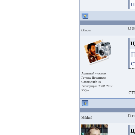
п
25 
Olesya
Ц
П
с
Активный участник
Группа:
Посетители
Сообщений: 50
Регистрация: 23.01.2012
сп
ICQ:--
14 
Mikhail
Ц