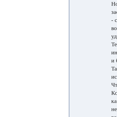
Но
за
- 
во
уд
Те
ин
и 
Та
ис
Чт
Ко
ка
не