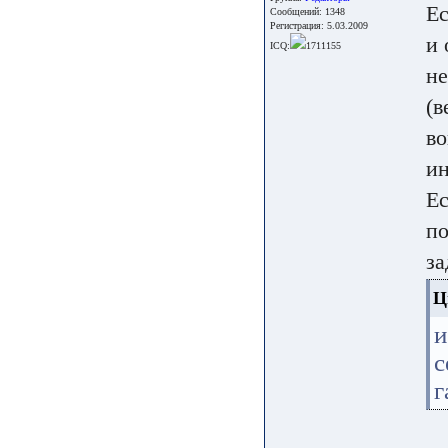
Ес
Сообщений: 1348
Регистрация: 5.03.2009
и 
ICQ:
1711155
не
(в
во
ин
Ес
по
за
Ц
с
г