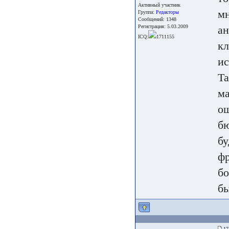
Активный участник
мн
Группа:
Редакторы
Сообщений: 1348
Регистрация: 5.03.2009
ан
ICQ:
1711155
кл
ис
Та
ма
ош
бю
бу
фр
бо
бы
17 