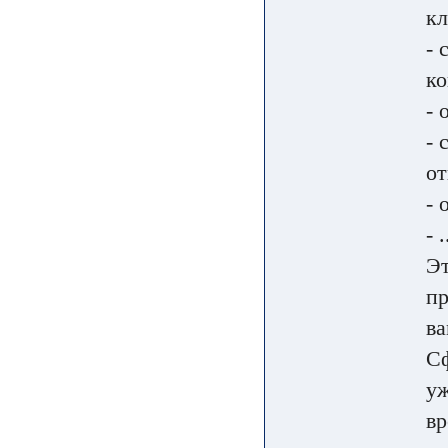
кл
- 
к
- 
- 
от
- 
- .
Эт
пр
ва
Сф
уж
вр