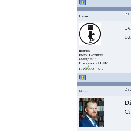
6 а
Dismix
оч
та
Новичок
Группа:
Посетители
Сообщений: 5
Регистрация: 5.04.2012
ICQ:
643918683
6 а
Mikhail
Di
Сп