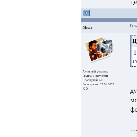
це
25 
Olesya
Ц
Т
с
Активный участник
Группа:
Посетители
Сообщений: 50
Регистрация: 23.01.2012
ду
ICQ:--
мо
фо
..