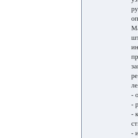
ру
оп
Ма
шт
ин
пр
за
ре
ле
- 
- 
- 
ст
- 