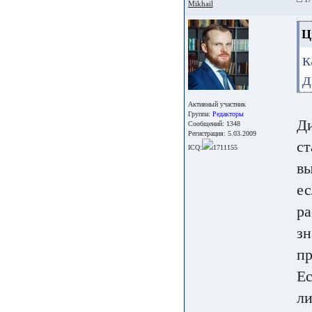
Mikhail
Ц
к
д
Активный участник
Группа:
Редакторы
Ди
Сообщений: 1348
Регистрация: 5.03.2009
ст
ICQ:
1711155
вы
ес
ра
зн
пр
Ес
ли