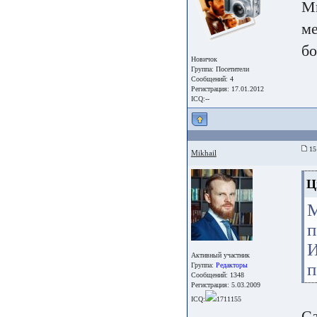
Ми
ме
бо
Новичок
Группа:
Посетители
Сообщений: 4
Регистрация: 17.01.2012
ICQ:--
15 
Mikhail
Ц
М
п
И
Активный участник
п
Группа:
Редакторы
Сообщений: 1348
Регистрация: 5.03.2009
ICQ:
1711155
Са