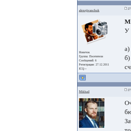
27 
alexejivanchuk
Mi
У 
а)
Новичок
б)
Группа:
Посетители
Сообщений: 6
Регистрация: 27.12.2011
сч
ICQ:--
27 
Mikhail
Оч
бю
За
то