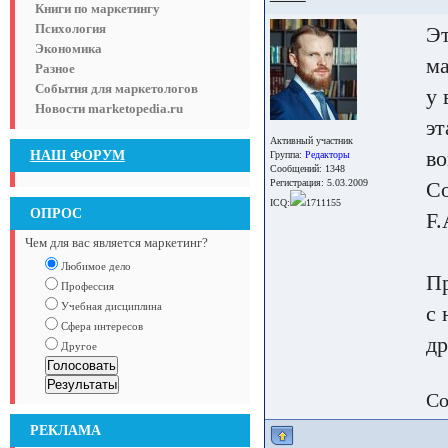
Книги по маркетингу
Психология
Эт
Экономика
ма
Разное
События для маркетологов
у 
Новости marketopedia.ru
эт
Активный участник
во
НАШ ФОРУМ
Группа:
Редакторы
Сообщений: 1348
Регистрация: 5.03.2009
Со
ICQ:
1711155
ОПРОС
F.
Чем для вас является маркетинг?
Любимое дело
Пр
Профессия
Учебная дисциплина
с 
Сфера интересов
др
Другое
Со
РЕКЛАМА