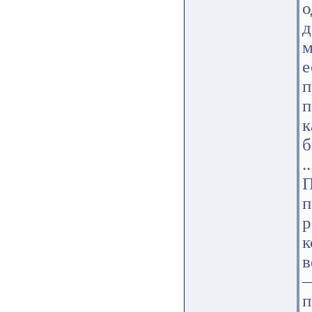
о
д
м
е
п
п
к
б
..
П
р
к
в