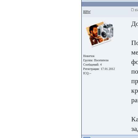
15 
RBW
До
По
ме
Новичок
фо
Группа:
Посетители
Сообщений: 4
Регистрация: 17.01.2012
по
ICQ:--
пр
кр
ра
Ка
за