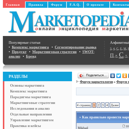
Главная
Правила
Форум
F.A.Q.
О проекте
Контакт
Популярные статьи
Алфавитны
•
Комплекс маркетинга
•
Сегментирование рынка
,
,
,
,
,
3
4
C
E
M
•
Продукт
•
Маркетинговая стратегия
•
SWOT-
С
П
,
,
,
,
анализ
•
Бренд
Р
Т
Поделиться…
РАЗДЕЛЫ
Форум маркетологов
»
Форум 
Основы маркетинга
Комплекс маркетинга
Парадигмы маркетинга
Маркетинговые стратегии
4 страниц
1
2
3
4
Далее
Исследования и анализ
Отдельные направления
Как правильно провести марк
Управление маркетингом
Практика и кейсы
10 
Mikhail