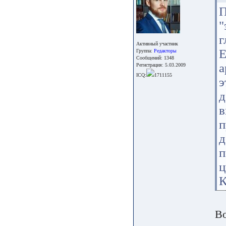
П
"
г
Активный участник
Е
Группа:
Редакторы
Сообщений: 1348
а
Регистрация: 5.03.2009
ICQ:
1711155
э
д
в
п
п
ц
К
Во