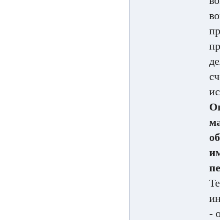
во
во
пр
пр
де
сч
ис
О
м
о
им
пе
Те
ин
- 