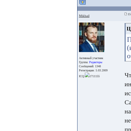
15 
Mikhail
Ц
о
Активный участник
Группа:
Редакторы
Сообщений: 1348
Регистрация: 5.03.2009
Чт
ICQ:
1711155
ин
ис
Са
на
не
пр