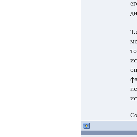
ег
ди
Т.
мо
то
ис
оц
фа
ис
ис
Со