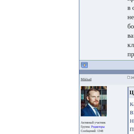
в 
не
бо
ва
кл
пр
24 
Mikhail
Ц
к
в
н
Активный участник
п
Группа:
Редакторы
Сообщений: 1348