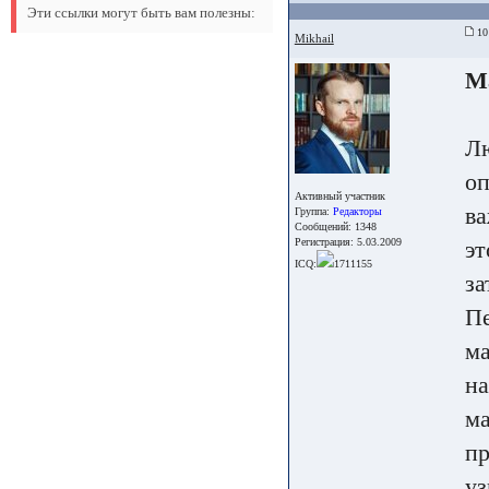
Эти ссылки могут быть вам полезны:
10 
Mikhail
Ма
Лю
оп
Активный участник
ва
Группа:
Редакторы
Сообщений: 1348
Регистрация: 5.03.2009
эт
ICQ:
1711155
за
Пе
ма
на
ма
пр
уз