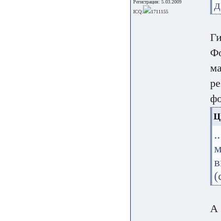
д
Регистрация: 5.03.2009
ICQ:
1711155
Ги
Фо
ма
ре
фо
Ц
.
м
в
(
А 