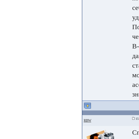
се
уд
По
че
В-
да
ст
мо
ас
зн
15 
RBW
Сп