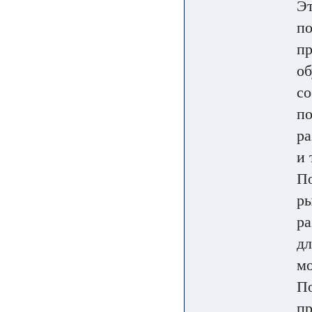
Эт
по
пр
об
со
по
ра
и 
По
ры
ра
дл
мо
По
пр