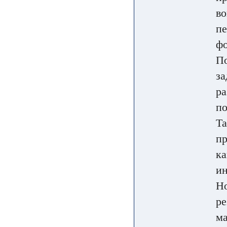
во
пе
фо
По
за
ра
по
Та
пр
ка
ин
Но
ре
ма