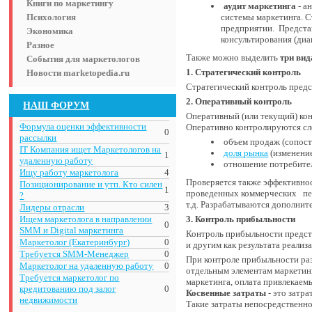
Книги по маркетингу
аудит маркетинга
- а
Психология
системы маркетинга. С
предприятии. Предста
Экономика
консультирования (диаг
Разное
Также можно выделить
три вид
События для маркетологов
1. Стратегический контроль
Новости marketopedia.ru
Стратегический контроль предс
2. Оперативный контроль
НАШ ФОРУМ
Оперативный (или текущий) кон
Формула оценки эффективности
Оперативно контролируются сл
0
рассылки
объем продаж (сопоста
IT Компания ищет Маркетологов на
доля рынка
(изменени
1
удаленную работу
отношение потребител
Ищу работу маркетолога
4
Проверяется также эффективнос
Позиционирование и утп. Кто силен
1
проведенных коммерческих пер
?
т.д. Разрабатываются дополни
Лидеры отрасли
3
Ищем маркетолога в направлении
3. Контроль прибыльности
0
SMM и Digital маркетинга
Контроль прибыльности предст
Маркетолог (Екатеринбург)
0
и другим как результата реали
Требуется SMM-Менеджер
0
При контроле прибыльности ра
Маркетолог на удаленную работу
0
отдельным элементам маркетинг
Требуется маркетолог по
маркетинга, оплата привлекаем
кредитованию под залог
0
Косвенные затраты
- это затр
недвижимости
Такие затраты непосредственно