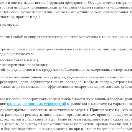
нализ и оценку маркетинговой функции предприятия. Осуществляется специали
троится на общих принципах аудита, направленных на выявление упущенных в
вляет собой новое направление в области маркетингового консультирования.
ностика, прогноз и т.д.).
а контроля
.
тавляет собой оценку стратегических решений маркетинга с точки зрения их 
троль направлен на оценку достижения поставленных маркетинговых задач, вы
едующие показатели:
вление факта и плана);
е конкурентного положения);
ей к предприятию и его продукции (обследования, конференции, экспертиза и 
ть использования финансовых средств, выделенных на маркетинговые меропр
еговоров, доля административных расходов в объеме продаж, затраты на р
тельные меры по повышению эффективности конкретных маркетинговых действ
авляет собой проверку фактической прибыльности по различным товарам, рын
зации
плана маркетинговых мероприятий
в сравнении с затратами на маркетинг
зличают прямые и косвенные маркетинговые затраты.
Прямые затраты
- это з
а: расходы на рекламу, комиссионные торговым агентам, проведение маркети
ых экспертов и специалистов и др. Такие затраты закладываются в бюджет ма
аты, которые, сопутствуют маркетинговым мероприятиям: аренда помещений, т
 в бюджет маркетинга не закладываются, но при контроле могут при необходи