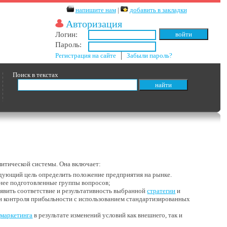
напишите нам
|
добавить в закладки
Авторизация
Логин:
Пароль:
Регистрация на сайте
│
Забыли пароль?
Поиск в текстах
итической системы. Она включает:
едующий цель определить положение предприятия на рынке.
анее подготовленные группы вопросов;
явить соответствие и результативность выбранной
стратегии
и
 и контроля прибыльности с использованием стандартизированных
и
маркетинга
в результате изменений условий как внешнего, так и