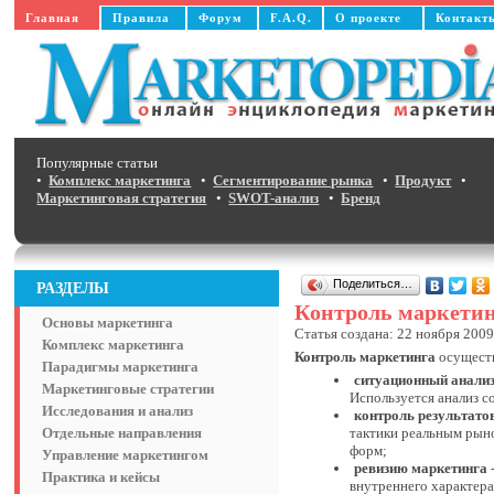
Главная
Правила
Форум
F.A.Q.
О проекте
Контакт
Популярные статьи
•
Комплекс маркетинга
•
Сегментирование рынка
•
Продукт
•
Маркетинговая стратегия
•
SWOT-анализ
•
Бренд
Поделиться…
РАЗДЕЛЫ
Контроль маркети
Основы маркетинга
Статья создана: 22 ноября 2009
Комплекс маркетинга
Контроль маркетинга
осуществ
Парадигмы маркетинга
ситуационный анали
Маркетинговые стратегии
Используется анализ с
Исследования и анализ
контроль результато
Отдельные направления
тактики реальным рыно
форм;
Управление маркетингом
ревизию маркетинга
Практика и кейсы
внутреннего характера