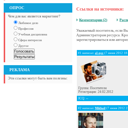
ОПРОС
Ссылки на источники:
Чем для вас является маркетинг?
Комментарии (2)
Расп
Любимое дело
Профессия
Уважаемый посетитель, если Вы 
Учебная дисциплина
Администраторам ресурса. Кром
зарегистрироваться или авториз
Сфера интересов
Другое
#1 написал:
al-goz
(7 июня 2012 18
РЕКЛАМА
Эти ссылки могут быть вам полезны:
Группа: Посетители
Регистрация: 24.02.2012
ICQ: --
#2 написал:
Mikhail
(7 июня 2012 2