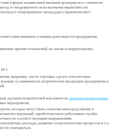
стами в форме независимой внешней проверки всех элементов
ыгод от неадекватного использования маркетинга на
 Использует общепринятые процедуры управленческого
соответствия внешним условиям деятельности предприятия.
явление причин отклонений, их анализ и корректировку.
др.).
иятия, например: число торговых сделок относительно
екламу и узнаваемость потребителем продукции предприятия и
ий.
кам, группам потребителей или клиентов,
каналам распределения
овые мероприятия.
атраты, которые могут быть отнесены непосредственно к
нговыхисследований, заработная плата работников службы
ркетинга по соответствующим направлениям.
ранспортные расходы, развитие технологических процессов и т.п.
мости учитываться.