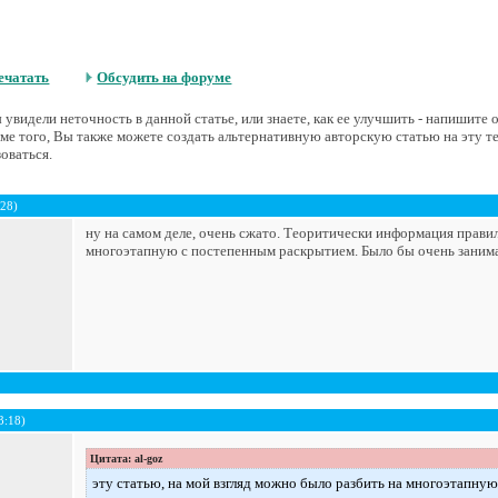
ечатать
Обсудить на форуме
увидели неточность в данной статье, или знаете, как ее улучшить - напишите
е того, Вы также можете создать альтернативную авторскую статью на эту т
оваться.
:28)
ну на самом деле, очень сжато. Теоритически информация правил
многоэтапную с постепенным раскрытием. Было бы очень занима
3:18)
Цитата: al-goz
эту статью, на мой взгляд можно было разбить на многоэтапну