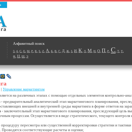
ы
Алфавитный поиск
С
К
П
А
М
,
,
,
,
,
,
,
,
,
,
,
,
,
Д
,
,
,
И
,
,
,
,
,
О
,
,
,
,
,
,
3
4
C
E
M
P
R
S
Z
Б
В
Г
Ж
З
Л
Н
Р
Т
У
,
Ц
,
,
Ф
Ш
Э
нга
 |
Управление маркетингом
ляется на различных этапах с помощью отдельных элементов контрольно-анал
з
- предварительный аналитический этап маркетингового планирования, пресл
оставляющих внешней и внутренней среды маркетинга в форме ответов на зар
в
- заключительный этап маркетингового планирования, преследующий цель вы
чным процессам. Осуществляется в виде стратегического, текущего контроля
- процедуру пересмотра или существенной корректировки стратегии и тактик
. Проводятся соответствующие расчеты и оценки;