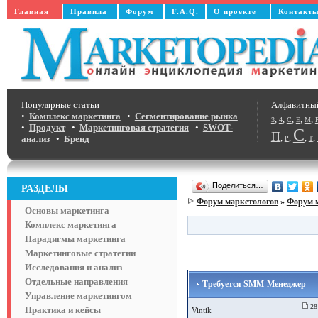
Главная
Правила
Форум
F.A.Q.
О проекте
Контакт
Популярные статьи
Алфавитны
•
Комплекс маркетинга
•
Сегментирование рынка
,
,
,
,
,
3
4
C
E
M
•
Продукт
•
Маркетинговая стратегия
•
SWOT-
С
П
,
,
,
,
анализ
•
Бренд
Р
Т
Поделиться…
РАЗДЕЛЫ
Форум маркетологов
»
Форум 
Основы маркетинга
Комплекс маркетинга
Парадигмы маркетинга
Маркетинговые стратегии
Исследования и анализ
Отдельные направления
Требуется SMM-Менеджер
Управление маркетингом
28 
Практика и кейсы
Vintik