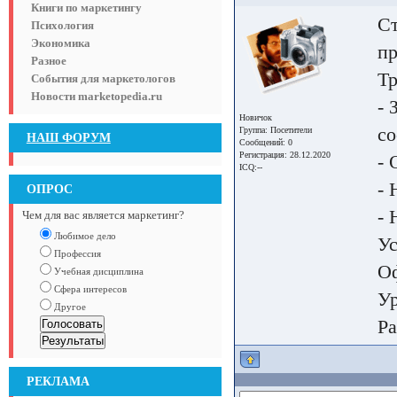
Книги по маркетингу
С
Психология
Экономика
пр
Разное
Тр
События для маркетологов
Новости marketopedia.ru
- 
Новичок
со
Группа:
Посетители
НАШ ФОРУМ
Сообщений: 0
Регистрация: 28.12.2020
- 
ICQ:--
- 
ОПРОС
- 
Чем для вас является маркетинг?
Любимое дело
Ус
Профессия
О
Учебная дисциплина
Сфера интересов
Ур
Другое
Ра
РЕКЛАМА