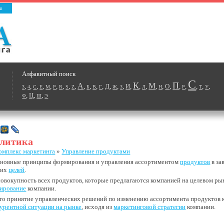
ы
Алфавитный поиск
С
К
П
А
М
,
,
,
,
,
,
,
,
,
,
,
,
,
Д
,
,
,
И
,
,
,
,
,
О
,
,
,
,
,
,
3
4
C
E
M
P
R
S
Z
Б
В
Г
Ж
З
Л
Н
Р
Т
У
,
Ц
,
,
Ф
Ш
Э
олитика
омплекс маркетинга
»
Управление продуктами
сновные принципы формирования и управления ассортиментом
продуктов
в за
ких
целей
.
совокупность всех продуктов, которые предлагаются компанией на целевом р
ирование
компании.
это принятие управленческих решений по изменению ассортимента продуктов 
урентной ситуации на рынке
, исходя из
маркетинговой стратегии
компании.