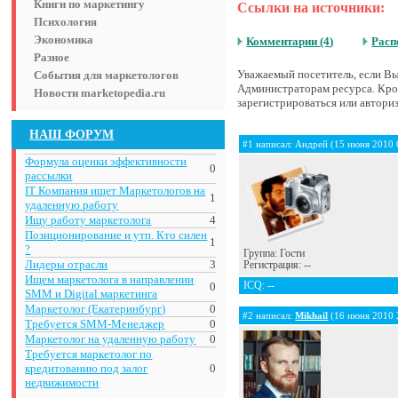
Книги по маркетингу
Ссылки на источники:
Психология
Экономика
Комментарии (4)
Расп
Разное
Уважаемый посетитель, если Вы 
События для маркетологов
Администраторам ресурса. Кром
Новости marketopedia.ru
зарегистрироваться или авториз
НАШ ФОРУМ
#1 написал: Андрей (15 июня 2010 
Формула оценки эффективности
0
рассылки
IT Компания ищет Маркетологов на
1
удаленную работу
Ищу работу маркетолога
4
Позиционирование и утп. Кто силен
1
?
Группа: Гости
Лидеры отрасли
3
Регистрация: --
Ищем маркетолога в направлении
0
ICQ: --
SMM и Digital маркетинга
Маркетолог (Екатеринбург)
0
#2 написал:
Mikhail
(16 июня 2010 
Требуется SMM-Менеджер
0
Маркетолог на удаленную работу
0
Требуется маркетолог по
кредитованию под залог
0
недвижимости