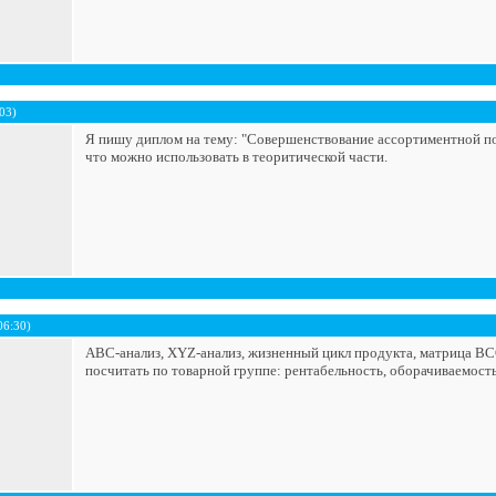
03)
Я пишу диплом на тему: "Совершенствование ассортиментной п
что можно использовать в теоритической части.
06:30)
АВС-анализ, XYZ-анализ, жизненный цикл продукта, матрица BC
посчитать по товарной группе: рентабельность, оборачиваемость 