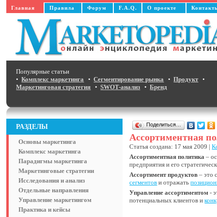
Главная
Правила
Форум
F.A.Q.
О проекте
Контакт
Популярные статьи
•
Комплекс маркетинга
•
Сегментирование рынка
•
Продукт
•
Маркетинговая стратегия
•
SWOT-анализ
•
Бренд
Поделиться…
РАЗДЕЛЫ
Ассортиментная п
Основы маркетинга
Статья создана: 17 мая 2009 |
К
Комплекс маркетинга
Ассортиментная политика
– о
Парадигмы маркетинга
предприятия и его стратегичес
Маркетинговые стратегии
Ассортимент продуктов
– это 
Исследования и анализ
сегментов
и отражать
позицион
Отдельные направления
Управление ассортиментом
- 
Управление маркетингом
потенциальных клиентов и
конк
Практика и кейсы