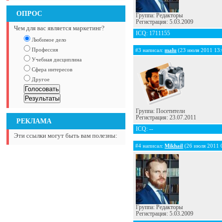
ОПРОС
Группа: Редакторы
Регистрация: 5.03.2009
Чем для вас является маркетинг?
ICQ: 1711155
Любимое дело
Профессия
#3 написал:
malu
(23 июля 2011 13:
Учебная дисциплина
Сфера интересов
Другое
Группа: Посетители
Регистрация: 23.07.2011
РЕКЛАМА
ICQ: --
Эти ссылки могут быть вам полезны:
#4 написал:
Mikhail
(26 июля 2011 
Группа: Редакторы
Регистрация: 5.03.2009