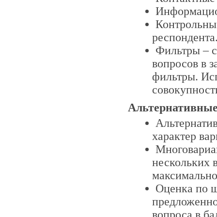
Информацио
Контрольные
респондента
Фильтры – с
вопросов в з
фильтры. Исп
совокупности
Альтернативные
Альтернати
характер вар
Многовариа
нескольких в
максимально
Оценка по ш
предложенно
вопроса в ба