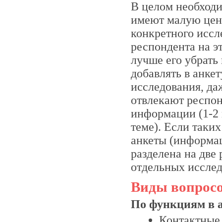
В целом необходи
имеют малую ценн
конкретного иссле
респондента на э
лучше его убрать
добавлять в анке
исследования, да
отвлекают респон
информации (1-2 
теме). Если таки
анкеты (информа
разделена на две 
отдельных исслед
Виды вопросо
По функциям в а
Контактные