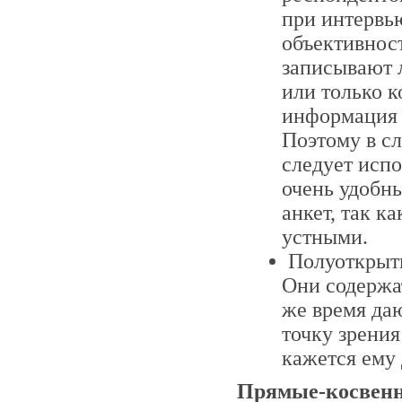
при интервь
объективност
записывают 
или только 
информация 
Поэтому в сл
следует исп
очень удобн
анкет, так к
устными.
Полуоткрыт
Они содержат
же время да
точку зрения
кажется ему
Прямые-косвен