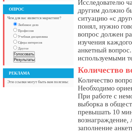
Исследователю час
другим должно бы
ОПРОС
ситуацию «с друго
Чем для вас является маркетинг?
понял, нужно гов
Любимое дело
Профессия
вопрос должен ра
Учебная дисциплина
изучения каждого
Сфера интересов
анкетный вопрос.
Другое
используемыми т
Количество в
РЕКЛАМА
Количество вопро
Эти ссылки могут быть вам полезны:
Необходимо ориен
При работе с нем
выборка в общест
превышать 10 мин
вознаграждение, 
заполнение анкет