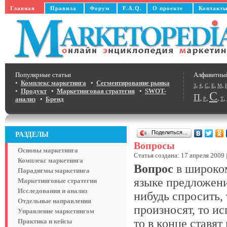
Главная
Правила
Форум
F.A.Q.
О проекте
Контакт
Популярные статьи
Алфавитны
•
Комплекс маркетинга
•
Сегментирование рынка
,
,
,
,
,
3
4
C
E
M
•
Продукт
•
Маркетинговая стратегия
•
SWOT-
С
П
,
,
,
,
анализ
•
Бренд
Р
Т
Поделиться…
РАЗДЕЛЫ
Вопросы
Основы маркетинга
Статья создана: 17 апреля 2009 
Комплекс маркетинга
Вопрос
в широком
Парадигмы маркетинга
языке предложени
Маркетинговые стратегии
Исследования и анализ
нибудь спросить,
Отдельные направления
произносят, то и
Управление маркетингом
то в конце ставя
Практика и кейсы