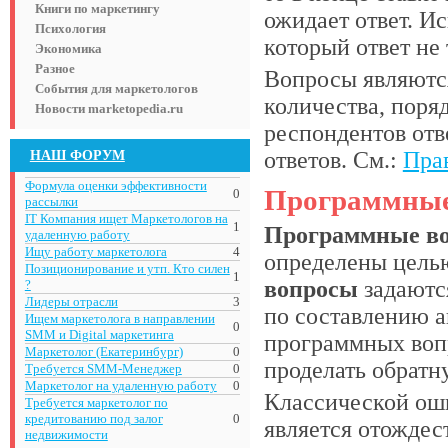
Книги по маркетингу
ожидает ответ. И
Психология
который ответ не 
Экономика
Разное
Вопросы являютс
События для маркетологов
количества, поря
Новости marketopedia.ru
респондентов отв
НАШ ФОРУМ
ответов. См.:
Пра
Формула оценки эффективности
Программные
0
рассылки
IT Компания ищет Маркетологов на
1
Программные в
удаленную работу
Ищу работу маркетолога
4
определены целью
Позиционирование и утп. Кто силен
1
вопросы
задаются
?
Лидеры отрасли
3
по составлению а
Ищем маркетолога в направлении
0
SMM и Digital маркетинга
программных вопр
Маркетолог (Екатеринбург)
0
проделать обратн
Требуется SMM-Менеджер
0
Маркетолог на удаленную работу
0
Классической ош
Требуется маркетолог по
кредитованию под залог
0
является отождес
недвижимости