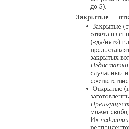
до 5).
Закрытые — от
Закрытые (
ответа из с
(«да/нет») и
предоставлят
закрытых воп
Недостатки
случайный их
соответствие
Открытые (н
заготовленны
Преимущест
может свобод
Их
недоста
респонденто