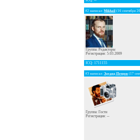
ICQ: --
#2 написал:
Mikhail
(16 сентября 2
Группа: Редакторы
Регистрация: 5.03.2009
ICQ: 1711155
#3 написал:
Эдуард Петров
(17 сен
Группа: Гости
Регистрация: --