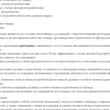
 своим потребителям;
и с точки зрения потребителей;
и потребителя;
 потребителей купить данную марку;
ия товара;
ара.
енда является отсутствие негативных ассоциаций с перечисленными категори
щее в их восприятии качество товара, противоречить идентичности бренда или
.
ать следующим
критериям
, связанным с его устным и письменным использовани
и.
лова, имеющие один или два слога, более эффективны с точки зрения будущей 
у клиенту его запомнить.
жно ритмично и легко произноситься и соответствовать по сочетанию и послед
звучанию должно существенно отличаться от конкурирующих названий (если ре
сследовать ассоциации, вызываемые отдельными звуками и их сочетаниями (ф
 Значение слова в общеупотребительном смысле должно соответствовать иден
ии.
ловом ассоциации должны соответствовать идентичности бренда.
о вызывать негативных ассоциаций на всех языках его использования в контек
ерии.
е представляет собой сочетание нескольких слов (составные, гибриды, сокращен
тей, а также связанные с ними ассоциации должны соответствовать идентично
льзовать неуникальные, часто встречаемые в названиях разных брендов слова, н