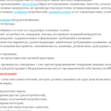
е производимых
продуктов
(сфера использования, назначение, качество, польза/
сновные конкуренты, их преимущества/недостатки, позиционирование, исполь
(основные
сегменты
потребителей,
целевой сегмент
и его характеристики, осо
рования
продукта/компании;
ти бренда;
нейминга состоит из следующих основных этапов.
рии: потребности, ожидания, лексика, восприятие названий конкурентов.
ерждение содержательных и формальных требований к названию.
личества вариантов, удовлетворяющих заявленным требованиям к названию, их
в названия (восприятие, запоминаемость, языковые, религиозные, культурные 
естирование;
 на представителях целевой аудитории.
 проверка на совпадение с уже зарегистрированными товарными знаками, во
 для регистрации в Федеральном институте промышленной собственности (Ф
 названию
 слово или словосочетание, которое должно указывать на одну (или несколько
я марки;
онкурентных марок;
преимущество для потребителей;
ования, получаемый потребителем;
варная категория;
ства или свидетельства о качестве;
ые особенности товара;