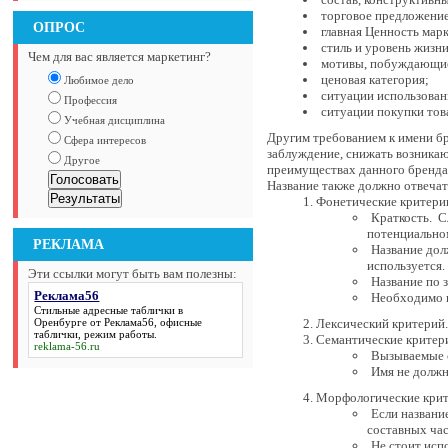
торговое предложение
ОПРОС
главная Ценность марк
стиль и уровень жизн
Чем для вас является маркетинг?
мотивы, побуждающие
ценовая категория;
Любимое дело
ситуации использован
Профессия
ситуации покупки тов
Учебная дисциплина
Другим требованием к имени бр
Сфера интересов
заблуждение, снижать возникаю
Другое
преимуществах данного бренда
Название также должно отвеч
Фонетические критери
Краткость. С
потенциальном
РЕКЛАМА
Название дол
используется.
Эти ссылки могут быть вам полезны:
Название по 
Реклама56
Необходимо и
Стильные адресные таблички в
Оренбурге от
Реклама56
, офисные
Лексический критерий.
таблички, режим работы.
Семантические критер
reklama-56.ru
Вызываемые с
Имя не должн
Морфологические крит
Если названи
составных час
Не стоит испо