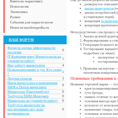
Книги по маркетингу
развернутое описани
Психология
анализ конкурентов
(о
Экономика
анализ потребителей 
и социальных норм);
Разное
концепция
позициони
События для маркетологов
концепция идентичнос
Новости marketopedia.ru
Непосредственно сам процесс 
Анализ целевой аудито
НАШ ФОРУМ
Формулирование и утв
Генерация большого ко
Формула оценки эффективности
Тестирование варианто
0
рассылки
подробнее см. ниже):
IT Компания ищет Маркетологов на
экспертное т
1
удаленную работу
тестирование
Ищу работу маркетолога
4
Правовая экспертиза —
Позиционирование и утп. Кто силен
1
патентным поверенным
?
Основные требования к
Лидеры отрасли
3
Ищем маркетолога в направлении
Название торговой марки — это
0
SMM и Digital маркетинга
идея позиционировани
Маркетолог (Екатеринбург)
0
суть бренда;
Требуется SMM-Менеджер
0
главное отличие от к
Маркетолог на удаленную работу
0
основная выгода иди 
Требуется маркетолог по
результат от использ
кредитованию под залог
0
назначение товара, то
недвижимости
основные аспекты каче
состав, конструктивн