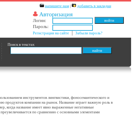
напишите нам
|
добавить в закладки
Авторизация
Логин:
Пароль:
Регистрация на сайте
│
Забыли пароль?
Поиск в текстах
использованием инструментов лингвистики, фоносемантического и
нию продуктов компании на рынок. Название играет важную роль в
мер, когда название имеет явно выраженные негативные
о преувеличивается по сравнению с основными элементами