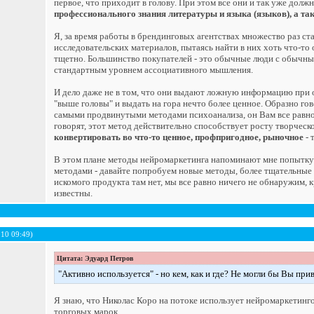
первое, что приходит в голову. При этом все они и так уже дол
профессионального знания литературы и языка (языков), а та
Я, за время работы в брендинговых агентствах множество раз ста
исследовательских материалов, пытаясь найти в них хоть что-то
тщетно. Большинство покупателей - это обычные люди с обычны
стандартным уровнем ассоциативного мышления.
И дело даже не в том, что они выдают ложную информацию при о
"выше головы" и выдать на гора нечто более ценное. Образно го
самыми продвинутыми методами психоанализа, он Вам все равно
говорят, этот метод действительно способствует росту творческ
конвертировать во что-то ценное, профпригодное, рыночное
- 
В этом плане методы нейромаркетинга напоминают мне попытку 
методами - давайте попробуем новые методы, более тщательные 
искомого продукта там нет, мы все равно ничего не обнаружим, 
известны.
010 09:49)
Цитата: Эдуард Петров
"Активно используется" - но кем, как и где? Не могли бы Вы п
Я знаю, что Николас Коро на потоке использует нейромаркетин
торговых марок.