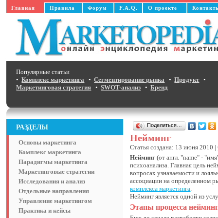
Главная
Правила
Форум
F.A.Q.
О проекте
Контакт
Популярные статьи
•
Комплекс маркетинга
•
Сегментирование рынка
•
Продукт
•
Маркетинговая стратегия
•
SWOT-анализ
•
Бренд
Поделиться…
РАЗДЕЛЫ
Нейминг
Основы маркетинга
Статья создана: 13 июня 2010 |
Комплекс маркетинга
Нейминг
(от англ. "name" - "и
Парадигмы маркетинга
психоанализа. Главная цель не
Маркетинговые стратегии
вопросах узнаваемости и лояль
ассоциации на определенном ры
Исследования и анализ
комплекса маркетинга
.
Отдельные направления
Нейминг является одной из усл
Управление маркетингом
Этапы процесса неймин
Практика и кейсы
Еще до начала разработки наз