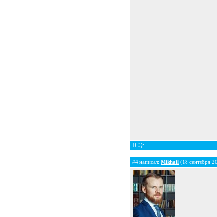
ICQ: --
#4 написал:
Mikhail
(18 сентября 2