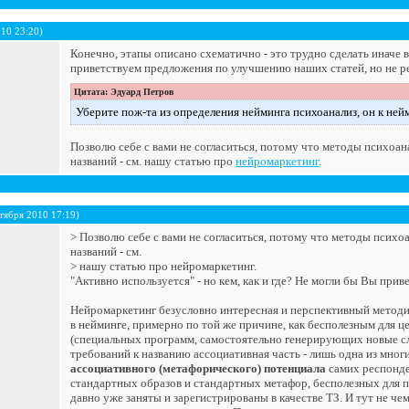
010 23:20)
Конечно, этапы описано схематично - это трудно сделать иначе 
приветствуем предложения по улучшению наших статей, но не р
Цитата: Эдуард Петров
Уберите пож-та из определения нейминга психоанализ, он к ней
Позволю себе с вами не согласиться, потому что методы психоан
названий - см. нашу статью про
нейромаркетинг
.
тября 2010 17:19)
> Позволю себе с вами не согласиться, потому что методы психо
названий - см.
> нашу статью про нейромаркетинг.
"Активно используется" - но кем, как и где? Не могли бы Вы пр
Нейромаркетинг безусловно интересная и перспективный методик
в нейминге, примерно по той же причине, как бесполезным для ц
(специальных программ, самостоятельно генерирующих новые слов
требований к названию ассоциативная часть - лишь одна из многи
ассоциативного (метафорического) потенциала
самих респонде
стандартных образов и стандартных метафор, бесполезных для п
давно уже заняты и зарегистрированы в качестве ТЗ. И тут не че