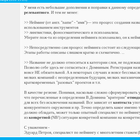
У меня есть небольшие дополнения и поправки к данному опреде
релевантного
. И тем не менее:
>> Нейминг (от англ. "name" - "имя")— это процесс создания наз
использованием инструментов
>> лингвистики, фоносемантического и психоанализа.
Уберите пож-та из определения нейминга психоанализ, он к нейм
>> Непосредственно сам процесс нейминга состоит из следующи
Этапы работы описаны слишком кратко и схематично. ...
>> Название не должно относиться к категории слов, не подлежащ
Позволю себе здесь не согласиться с Домниным. Регистрация назв
вовсе НЕ обязательной. А в некоторых случаях и вовсе бессмысл
мелких компаний с неопределенным будущим, мелких магазинчи
кратковременных "разовых" проектов и т.п.
В качестве резюме. Понимая, насколько сложно сформулировать у
что перечисленные в определении В.Домнина "критерии"
отнюд
для всех без исключения названий. Все зависит от
контекста
упот
конкурентного окружения и пр. Точно определить какое именно 
должно обладать, может только опытный специалист по неймингу
из
конкретной
(NB!) ситуации конкретной компании на конкретн
C уважением -
Эдуард Петров, специалист по неймингу с многолетним стажем 