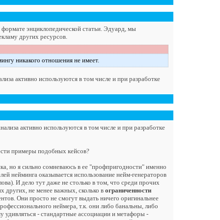
в формате энциклопедической статьи. Эдуард, мы
екламу других ресурсов.
мингу никакого отношения не имеет.
ализа активно используются в том числе и при разработке
анализа активно используются в том числе и при разработке
ивести примеры подобных кейсов?
а, но я сильно сомневаюсь в ее "профпригодности" именно
елей нейминга оказывается использование нейм-генераторов
а). И дело тут даже не столько в том, что среди прочих
х других, не менее важных, сколько в
ограниченности
нтов. Они просто не смогут выдать ничего оригинальнее
рофессионального неймера, т.к. они либо банальны, либо
му удивляться - стандартные ассоциации и метафоры -