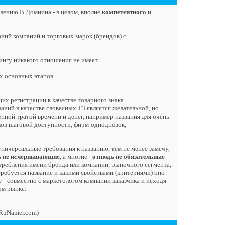
лению В.Домнина - в целом, вполне
компетентного и
ваний компаний и торговых марок (брендов) с
ингу никакого отношения не имеет.
х основных этапов.
их регистрации в качестве товарного знака.
аний в качестве словесных ТЗ является желательной, но
енной тратой времени и денег, например названия для очень
ков шаговой доступности, фирм-однодневок,
ничерсальные требования к названию, тем не менее замечу,
ь не исчерпывающие
, а многие -
отнюдь не обязательные
ребления имени бренда или компании, рыночного сегмента,
требуется название и какими свойствами (критериями) оно
 - совместно с маркетологом компании заказчика и исходя
ом рынке.
(RuNamer.com)