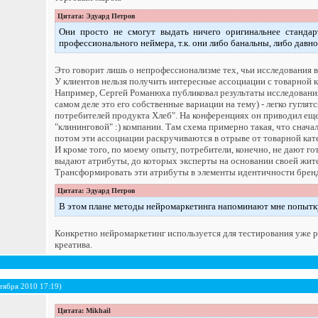
Цитата: Эдуард Петров
Они просто не смогут выдать ничего оригинальнее стандар
профессионального неймера, т.к. они либо банальны, либо давно
Это говорит лишь о непрофессионализме тех, чьи исследования 
У клиентов нельзя получить интересные ассоциации с товарной 
Например, Сергей Романюха публиковал результаты исследования
самом деле это его собственные вариации на тему) - легко гугл
потребителей продукта Хлеб". На конференциях он приводил еще
"клининговой" :) компании. Там схема примерно такая, что снача
потом эти ассоциации раскручиваются в отрыве от товарной кат
И кроме того, по моему опыту, потребители, конечно, не дают гот
выдают атрибуты, до которых эксперты на основании своей жите
Трансформировать эти атрибуты в элементы идентичности бренда 
Цитата: Эдуард Петров
В этом плане методы нейромаркетинга напоминают мне попытку
Конкретно нейромаркетинг используется для тестирования уже р
креатива.
тября 2010 17:19)
Цитата: Mikhail