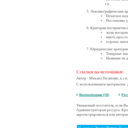
т.п.
Лексикографические к
Печатное назв
Постановка у
Критерии восприятия и
легко воспри
иметь просто
хорошо запо
Юридические критерии
Товарные зна
Название не 
Ссылки на источники:
Автор - Михаил Полиенко, к.э.н.
С использованием материалов: Д
Комментарии (18)
Рас
Уважаемый посетитель, если Вы 
Администраторам ресурса. Кром
зарегистрироваться или авториз
#1 написал:
Эдуард Петров
(16 сен