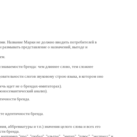
ями. Название Марки не должно вводить потребителей в
 размывать представление о назначений, выгоде и
ем.
узнаваемости бренда: чем длиннее слово, тем сложнее
овательности слогов звуковому строю языка, в котором оно
чь идет не о брендах-имитаторах).
оносемантический анализ).
тичности бренда.
сте идентичности бренда.
ия, аббревиатуры и т.п.) значения целого слова и всех его
сти бренда.
апример "про", "глобал", "ультра", "интер", "плюс", "экспресс" и