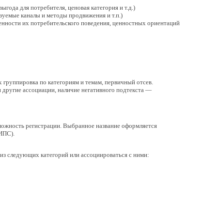
выгода для потребителя, ценовая категория и т.д.)
зуемые каналы и методы продвижения и т.п.)
бенности их потребительского поведения, ценностных ориентаций
 группировка по категориям и темам, первичный отсев.
и другие ассоциации, наличие негативного подтекста —
зможность регистрации. Выбранное название оформляется
ИПС).
) из следующих категорий или ассоциироваться с ними: