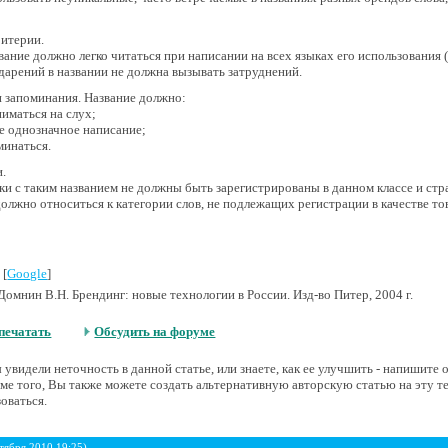
ритерии.
ание должно легко читаться при написании на всех языках его использования (к
дарений в названии не должна вызывать затруднений.
 запоминания. Название должно:
ниматься на слух;
е однозначное написание;
минаться.
.
ки с таким названием не должны быть зарегистрированы в данном классе и стр
должно относиться к категории слов, не подлежащих регистрации в качестве то
 [
Google
]
омнин В.Н. Брендинг: новые технологии в России. Изд-во Питер, 2004 г.
печатать
Обсудить на форуме
увидели неточность в данной статье, или знаете, как ее улучшить - напишите
е того, Вы также можете создать альтернативную авторскую статью на эту т
оваться.
тября 2010 19:25)