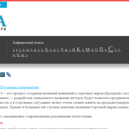
ы
Алфавитный поиск
С
К
П
А
М
,
,
,
,
,
,
,
,
,
,
,
,
,
Д
,
,
,
И
,
,
,
,
,
О
,
,
,
,
,
,
3
4
C
E
M
P
R
S
Z
Б
В
Г
Ж
З
Л
Н
Р
Т
У
,
Ц
,
,
Ф
Ш
Э
Отдельные направления
мя")— это процесс создания названий компаний и торговых марок (брендов) с 
йминга — разработка уникального названия, которое будет помогать продвиже
ности, а в отдельных ситуациях может очень сильно влиять на продажи (напри
нке). Однако в большинстве случаев значение названия торговой марки сильн
уг, оказываемых современными рекламными агентствами.
га
вания, необходимо иметь следующую маркетинговую информацию: