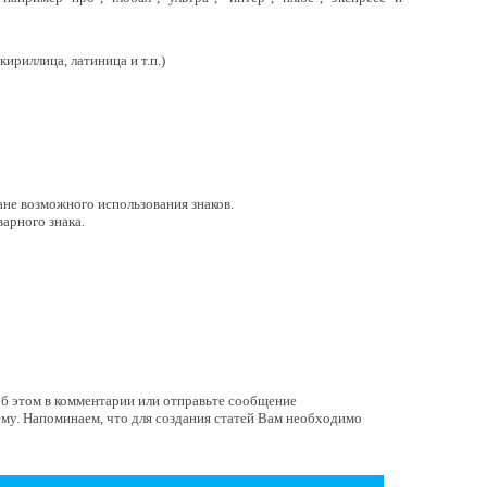
ириллица, латиница и т.п.)
ане возможного использования знаков.
варного знака.
 об этом в комментарии или отправьте сообщение
ему. Напоминаем, что для создания статей Вам необходимо