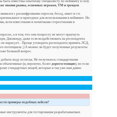
жны быть известны опытному специалисту по неймингу в силу
кже знания рынка, основных игроков, ТМ и трендов
.
лкивался с расшифровками опросов, бесед, анкет и т.п.
 оригинальное и пригодное для использования в нейминге. Но
ми, всем известными и понятными стереотипами и
просах, а в том, что они попросту не могут прыгнуть
воря, Джоконду, даже если воздействовать на респондента
 не нарисует... Проще уговорить респондента принять ЛСД,
ого потенциала ;) А можно ли будет полученные результаты
тоже большой вопрос.
добыть воду из песка. Не получилось стандартными
и объективные (и, вероятно, более
дорогостоящие
), но если
кроме стандартных вещей, которые и так уже нам давно
ривести примеры подобных кейсов?
говые инструменты для тестирования разрабатываемых