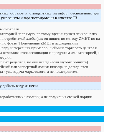
тных образов и стандартных метафор, бесполезных для
 уже заняты и зарегистрированы в качестве ТЗ.
вы смотрели.
категорией напрямую, поэтому здесь и нужен психоанализ.
 потребителей хлеба (как он пишет, по методу ZMET, но на
ятся по фразе "Применение ZMET в исследовании
 пару интересных примеров - нейминг торгового центра и
ла отлавливаются ассоциации с продуктом или категорией, а
егории.
овых рецептов, но они всегда (если глубоко копнуть)
йской или экспертной логики никогда не догадаются.
- уже задача маркетолога, а не исследователя.
 добыть воду из песка.
азработанных названий, а не получения свежей порции