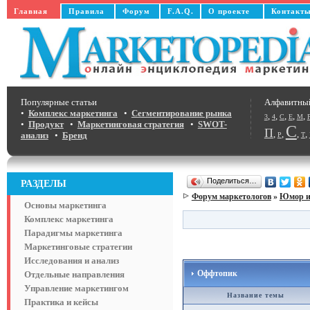
Главная
Правила
Форум
F.A.Q.
О проекте
Контакт
Популярные статьи
Алфавитны
•
Комплекс маркетинга
•
Сегментирование рынка
,
,
,
,
,
3
4
C
E
M
•
Продукт
•
Маркетинговая стратегия
•
SWOT-
С
П
,
,
,
,
анализ
•
Бренд
Р
Т
Поделиться…
РАЗДЕЛЫ
Форум маркетологов
»
Юмор и
Основы маркетинга
Комплекс маркетинга
Парадигмы маркетинга
Маркетинговые стратегии
Исследования и анализ
Оффтопик
Отдельные направления
Управление маркетингом
Название темы
Практика и кейсы