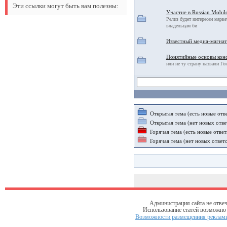
Эти ссылки могут быть вам полезны:
Участие в Russian Mobil
Релиз будет интересен марк
владельцам би
Известный медиа-магнат
Понятийные основы кон
или не ту страну назвали Г
Открытая тема (есть новые отв
Открытая тема (нет новых отве
Горячая тема (есть новые ответ
Горячая тема (нет новых ответ
Администрация сайта не отвеч
Использование статей возможно т
Возможности размещениия рекламы