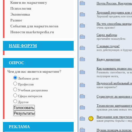
Книги по маркетингу
Почта России. Кредитны
Психология
Хороший продавец или 
Экономика
Хороший продавец или плох
Разное
На что способны лазеры
События для маркетологов
очень красиво!
Новости marketopedia.ru
Скоро выборы
прочитайте пожалуйста
НАШ ФОРУМ
С новым годом!
всех действующих и будущи
Крауд маркетинг
ОПРОС
Как развивать правое по
Чем для вас является маркетинг?
Развивать способности, за к
полушарие мозга,
Любимое дело
Недорогой мобильный и
Профессия
какие варианты?
Учебная дисциплина
Сфера интересов
Существует ли мировое 
Другое
Технологии завтрашнего
красивая реклама новых те
Выгорание или творческ
какие рецепты борьбы с нед
РЕКЛАМА
Нужна помощь в поиске