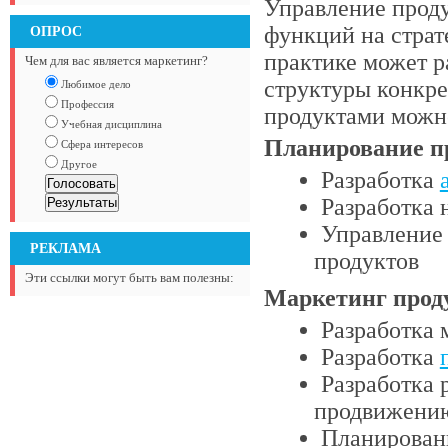
Управление прод
функций на страт
ОПРОС
практике может р
Чем для вас является маркетинг?
структуры конкр
Любимое дело
Профессия
продуктами можн
Учебная дисциплина
Планирование п
Сфера интересов
Другое
Разработка
Разработка 
Управление
РЕКЛАМА
продуктов
Эти ссылки могут быть вам полезны:
Маркетинг прод
Разработка 
Разработка
Разработка 
продвижению
Планирован