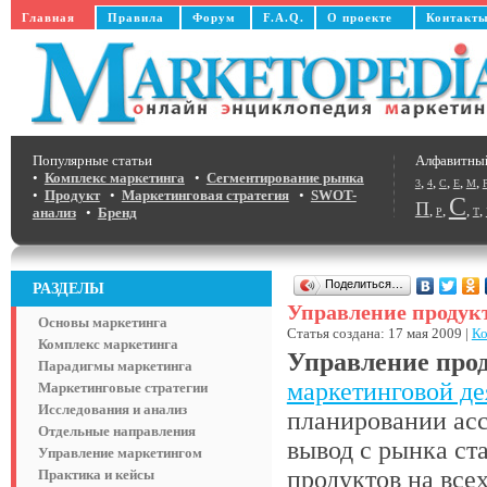
Главная
Правила
Форум
F.A.Q.
О проекте
Контакт
Популярные статьи
Алфавитны
•
Комплекс маркетинга
•
Сегментирование рынка
,
,
,
,
,
3
4
C
E
M
•
Продукт
•
Маркетинговая стратегия
•
SWOT-
С
П
,
,
,
,
анализ
•
Бренд
Р
Т
Поделиться…
РАЗДЕЛЫ
Управление продук
Основы маркетинга
Статья создана: 17 мая 2009 |
Ко
Комплекс маркетинга
Управление про
Парадигмы маркетинга
маркетинговой д
Маркетинговые стратегии
Исследования и анализ
планировании асс
Отдельные направления
вывод с рынка ст
Управление маркетингом
продуктов на все
Практика и кейсы