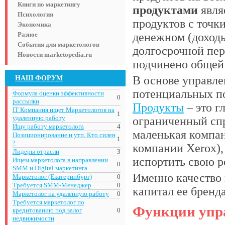
Книги по маркетингу
продуктами
явля
Психология
продуктов с точк
Экономика
Разное
денежном (доход
События для маркетологов
долгосрочной пер
Новости marketopedia.ru
подчинено обще
НАШ ФОРУМ
В основе управл
потенциальных п
Формула оценки эффективности
0
рассылки
Продукты
– это г
IT Компания ищет Маркетологов на
1
удаленную работу
ограниченный спр
Ищу работу маркетолога
4
маленькая компан
Позиционирование и утп. Кто силен
1
?
компании Xerox),
Лидеры отрасли
3
испортить свою 
Ищем маркетолога в направлении
0
SMM и Digital маркетинга
Именно качество
Маркетолог (Екатеринбург)
0
Требуется SMM-Менеджер
0
капитал ее бренд
Маркетолог на удаленную работу
0
Требуется маркетолог по
Функции упр
кредитованию под залог
0
недвижимости