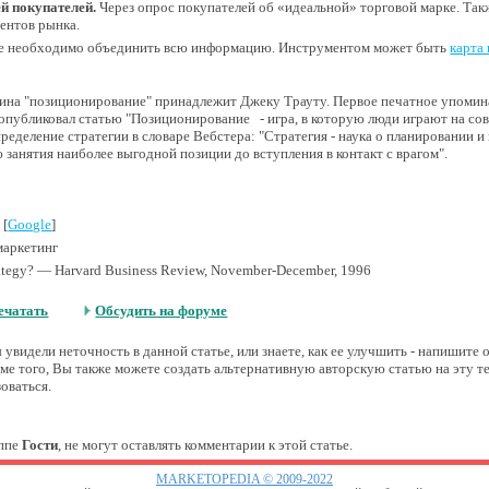
й покупателей.
Через опрос покупателей об «идеальной» торговой марке. Так
ентов рынка.
е необходимо объединить всю информацию. Инструментом может быть
карта
мина "позиционирование" принадлежит Джеку Трауту. Первое печатное упоми
ут опубликовал статью "Позиционирование - игра, в которую люди играют на со
пределение стратегии в словаре Вебстера: "Стратегия - наука о планировании
 занятия наиболее выгодной позиции до вступления в контакт с врагом".
 [
Google
]
маркетинг
Strategy? — Harvard Business Review, November-December, 1996
ечатать
Обсудить на форуме
увидели неточность в данной статье, или знаете, как ее улучшить - напишите
е того, Вы также можете создать альтернативную авторскую статью на эту т
оваться.
уппе
Гости
, не могут оставлять комментарии к этой статье.
MARKETOPEDIA © 2009-2022