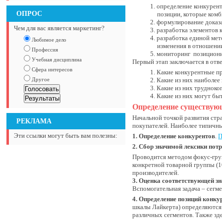
определение конкурент
ОПРОС
позиции, которые ком
формулирование доказа
Чем для вас является маркетинг?
разработка элементов 
разработка единой мет
Любимое дело
изменения в отношени
Профессия
мониторинг позициони
Учебная дисциплина
Первый этап заключается в отве
Сфера интересов
Какие конкурентные п
Другое
Какие из них наиболее
Какие из них труднок
Какие из них могут бы
Определение существую
Начальной точкой развития стр
РЕКЛАМА
покупателей. Наиболее типичн
Эти ссылки могут быть вам полезны:
1. Определение конкурентов
.
П
2. Сбор значимой лексики пот
Проводится методом фокус-гру
конкретной товарной группы (1
производителей.
3. Оценка соответствующей зн
Вспомогательная задача – сегм
4. Определение позиций конк
шкалы Лайкерта) определяются
различных сегментов. Также зд