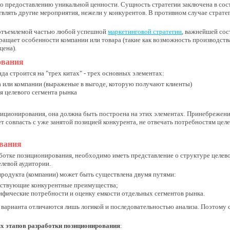
о предоставлению уникальной ценности. Сущность стратегии заключена в сос
влять другие мероприятия, нежели у конкурентов. В противном случае страт
еотъемлемой частью любой успешной
маркетинговой стратегии
, важнейшей сос
ащает особенности компании или товара (такие как возможность производства
цена).
ования
а строится на "трех китах" - трех основных элементах:
 или компании (выраженые в выгоде, которую получают клиенты)
 целевого сегмента рынка
зиционирования, она должна быть построена на этих элементах. Принебрежени
 совпасть с уже занятой позицией конкурента, не отвечать потребностям цел
ования
аботке позиционирования, необходимо иметь представление о структуре целевог
елевой аудитории.
продукта (компании) может быть существлена двумя путями:
ествующие конкурентные преимущества;
ифические потребности и оценку емкости отдельных сегментов рынка.
х варианта отличаются лишь логикой и последовательностью анализа. Поэтому 
х этапов разработки позиционирования
: