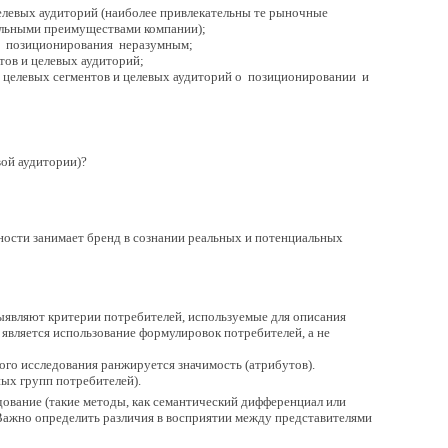
елевых аудиторий (наиболее привлекательны те рыночные
альными преимуществами компании);
ние позиционирования неразумным;
тов и целевых аудиторий;
й целевых сегментов и целевых аудиторий о позиционировании и
вой аудитории)?
ности занимает бренд в сознании реальных и потенциальных
являют критерии потребителей, используемые для описания
является использование формулировок потребителей, а не
го исследования ранжируется значимость (атрибутов).
ных групп потребителей).
дование (такие методы, как семантический дифференциал или
Важно определить различия в восприятии между представителями