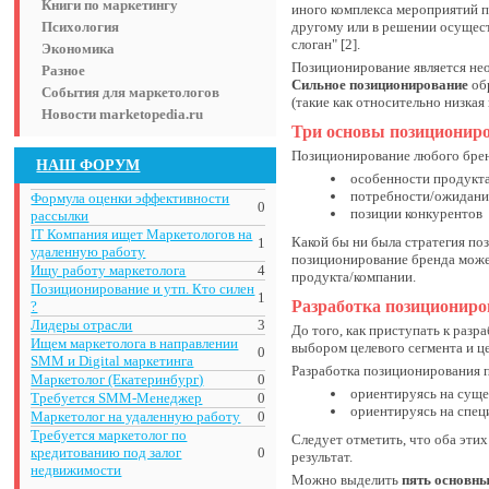
Книги по маркетингу
иного комплекса мероприятий п
Психология
другому или в решении осущест
слоган" [2].
Экономика
Позиционирование является н
Разное
Сильное позиционирование
обр
События для маркетологов
(такие как относительно низкая 
Новости marketopedia.ru
Три основы позиционир
Позиционирование любого бренд
НАШ ФОРУМ
особенности продукта
потребности/ожидания
Формула оценки эффективности
0
позиции конкурентов
рассылки
IT Компания ищет Маркетологов на
Какой бы ни была стратегия по
1
удаленную работу
позиционирование бренда может
Ищу работу маркетолога
4
продукта/компании.
Позиционирование и утп. Кто силен
1
Разработка позиционир
?
Лидеры отрасли
3
До того, как приступать к разр
Ищем маркетолога в направлении
выбором целевого сегмента и ц
0
SMM и Digital маркетинга
Разработка позиционирования 
Маркетолог (Екатеринбург)
0
ориентируясь на сущ
Требуется SMM-Менеджер
0
ориентируясь на спец
Маркетолог на удаленную работу
0
Требуется маркетолог по
Следует отметить, что оба эти
кредитованию под залог
0
результат.
недвижимости
Можно выделить
пять основны