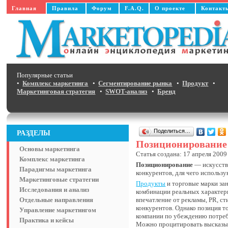
Главная
Правила
Форум
F.A.Q.
О проекте
Контакт
Популярные статьи
•
Комплекс маркетинга
•
Сегментирование рынка
•
Продукт
•
Маркетинговая стратегия
•
SWOT-анализ
•
Бренд
Поделиться…
РАЗДЕЛЫ
Позиционирование
Основы маркетинга
Статья создана: 17 апреля 2009
Комплекс маркетинга
Позиционирование
— искусство
Парадигмы маркетинга
конкурентов, для чего использу
Маркетинговые стратегии
Продукты
и торговые марки за
Исследования и анализ
комбинации реальных характери
Отдельные направления
впечатление от рекламы, PR, с
конкурентов. Однако позиция то
Управление маркетингом
компании по убеждению потреб
Практика и кейсы
Можно процитировать высказыва