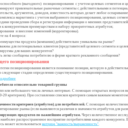
оспособного (выгодного) позиционирования с учетом целевых сегментов и ц
бинируют привлекательные рыночные сегменты с действительными и потенци
тельств, аргументов, доводов, известность которых делает любое оспарива
комплекса маркетинга с учетом выбранного позиционирования, целевых сегмен
одики проведения сбора и регистрации информации о мнениях представителе
и к конкурентным преимуществам и набору приоритетных атрибутов;
рования и внесение изменений (корректировка).
те на 4 вопроса:
реимущества продукта (компании) действительно уникальны на рынке?
 важны для потенциальных клиентов (представителей целевого сегмента и целе
опируемы для ваших конкурентов?
ть легко сообщены потребителю в форме краткого рекламного сообщения?
щего позиционирования
атегии позиционирования является понимание позиции, которую в действитель
ы следующие стадии определения существующего позиционирования.
одробнее
ребителя относительно товарной группы
пп или небольшого числа личных интервью. С помощью открытых вопросов вы
0-20 критериев). При составлении списков критериев самым важным моментом 
ачимости критериев (атрибутов) для потребителей.
С помощью количественно
ентирование рынка (если выявляются различия в значимости атрибутов для раз
урирующих продуктов по важнейшим атрибутам.
Через количественное иссле
 наиболее распространенное восприятие потребителями каждого конкурента. 
есь может использоваться
матрица "важность/выраженность"
.