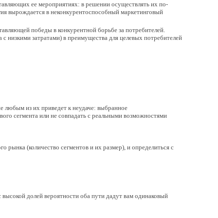
тавляющих ее мероприятиях: в решении осуществлять их по-
егия вырождается в неконкурентоспособный маркетинговый
тавляющей победы в конкурентной борьбе за потребителей.
 с низкими затратами) в преимущества для целевых потребителей
е любым из их приведет к неудаче: выбранное
евого сегмента или не совпадать с реальными возможностями
о рынка (количество сегментов и их размер), и определиться с
с высокой долей вероятности оба пути дадут вам одинаковый