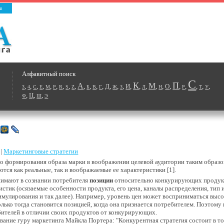
ы
Алфавитный поиск
С
К
П
А
М
,
,
,
,
,
,
,
,
,
,
,
,
,
Д
,
,
,
И
,
,
,
,
,
О
,
,
,
,
,
,
3
4
C
E
M
P
R
S
Z
Б
В
Г
Ж
З
Л
Н
Р
Т
У
,
Ц
,
,
Ф
Ш
Э
 |
Маркетинговые стратегии
 формирования образа марки в воображении целевой аудитории таким образом
ются как реальные, так и воображаемые ее характеристики [1].
нимают в сознании потребителя
позиции
относительно конкурирующих продукто
стик (осязаемые особенности продукта, его цена, каналы распределения, тип 
тимулирования и так далее). Например, уровень цен может восприниматься вы
лько тогда становится позицией, когда она признается потребителем. Поэтому
ителей в отличии своих продуктов от конкурирующих.
ние гуру маркетинга Майкла Портера: "Конкурентная стратегия состоит в то