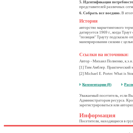
5. Идентификация потребносте
представителей различных сегм
6. Собрать все воедино.
В итог
История
авторство маркетингового тер
датируется 1969 г., когда Тра
"позиция" Трауту подсказало о
маневрировании силами с целью
Ссылки на источники:
Автор - Михаил Полиенко, к.э.н.
[1] Тим Амблер. Практический 
[2] Michael E. Porter. What is 
Комментарии (0)
Расп
Уважаемый посетитель, если Вы 
Администраторам ресурса. Кром
зарегистрироваться или авториз
Информация
Посетители, находящиеся в гр