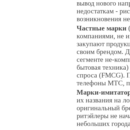
вывод нового нап
недостаткам - рис
возникновения не
Частные марки
(
компаниями, не 
закупают продукц
своим брендом. Д
сегменте не-ком
бытовая техника)
спроса (FMCG). 
телефоны МТС, пр
Марки-имитато
их названия на л
оригинальный бре
ритэйлеры не нач
небольших город