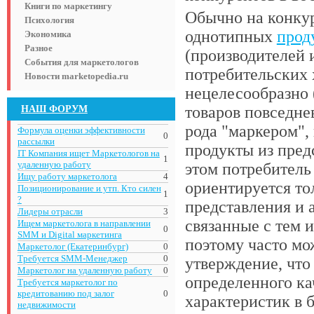
Книги по маркетингу
Обычно на конкур
Психология
однотипных
прод
Экономика
Разное
(производителей 
События для маркетологов
потребительских 
Новости marketopedia.ru
нецелесообразно 
НАШ ФОРУМ
товаров повседне
рода "маркером",
Формула оценки эффективности
0
рассылки
продукты из пред
IT Компания ищет Маркетологов на
1
удаленную работу
этом потребитель
Ищу работу маркетолога
4
ориентируется то
Позиционирование и утп. Кто силен
1
?
представления и 
Лидеры отрасли
3
связанные с тем 
Ищем маркетолога в направлении
0
SMM и Digital маркетинга
поэтому часто мо
Маркетолог (Екатеринбург)
0
Требуется SMM-Менеджер
0
утверждение, что
Маркетолог на удаленную работу
0
определенного ка
Требуется маркетолог по
кредитованию под залог
0
характеристик в 
недвижимости