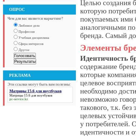
Целью создания б
ОПРОС
которую потребит
покупаемых ими 
Чем для вас является маркетинг?
аналогичными по
Любимое дело
Профессия
бренда. Самый до
Учебная дисциплина
Сфера интересов
Элементы бр
Другое
Идентичность б
содержание бренд
которые компания
РЕКЛАМА
целевое восприят
Эти ссылки могут быть вам полезны:
необходимо дости
Матрицы 15.6 для ноутбуков
Матрицы 15.6 для ноутбуков
невозможно гово
pc-service.kz
такового, т.к. бе
целевых устойчи
у потребителей. 
идентичности и о