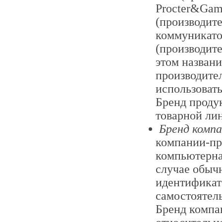
Procter&Gamb
(производите
коммуникато
(производите
этом назван
производите
использовать
Бренд проду
товарной лин
Бренд комп
компании-пр
компьютерна
случае обыч
идентификато
самостоятель
Бренд компа