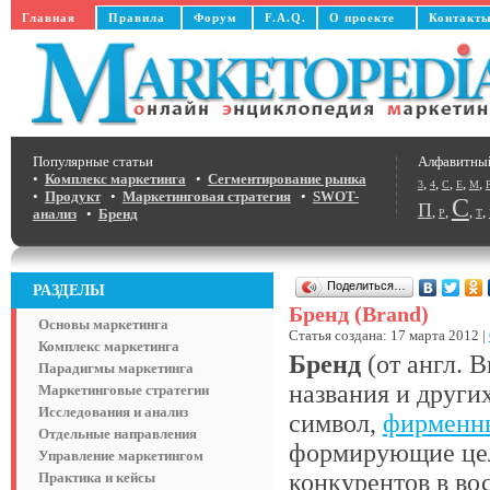
Главная
Правила
Форум
F.A.Q.
О проекте
Контакт
Популярные статьи
Алфавитны
•
Комплекс маркетинга
•
Сегментирование рынка
,
,
,
,
,
3
4
C
E
M
•
Продукт
•
Маркетинговая стратегия
•
SWOT-
С
П
,
,
,
,
анализ
•
Бренд
Р
Т
Поделиться…
РАЗДЕЛЫ
Бренд (Brand)
Основы маркетинга
Статья создана: 17 марта 2012 |
Комплекс маркетинга
Бренд
(от англ. B
Парадигмы маркетинга
названия и других
Маркетинговые стратегии
Исследования и анализ
символ,
фирменн
Отдельные направления
формирующие цел
Управление маркетингом
конкурентов в во
Практика и кейсы