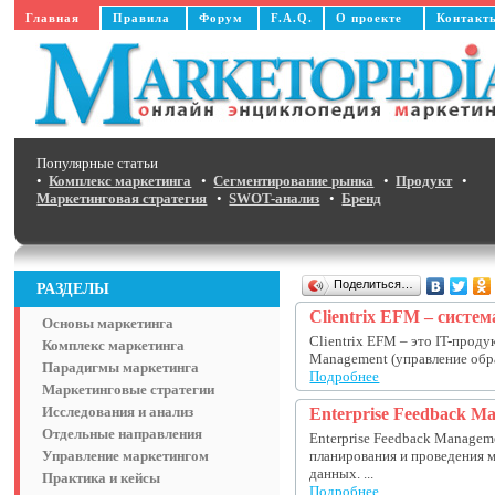
Главная
Правила
Форум
F.A.Q.
О проекте
Контакт
Популярные статьи
•
Комплекс маркетинга
•
Сегментирование рынка
•
Продукт
•
Маркетинговая стратегия
•
SWOT-анализ
•
Бренд
Поделиться…
РАЗДЕЛЫ
Clientrix EFM – систе
Основы маркетинга
Clientrix EFM – это IT-проду
Комплекс маркетинга
Management (управление обра
Парадигмы маркетинга
Подробнее
Маркетинговые стратегии
Исследования и анализ
Enterprise Feedback M
Отдельные направления
Enterprise Feedback Managem
Управление маркетингом
планирования и проведения м
данных. ...
Практика и кейсы
Подробнее