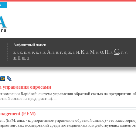
ы
Алфавитный поиск
С
К
П
А
М
,
,
,
,
,
,
,
,
,
,
,
,
,
Д
,
,
,
И
,
,
,
,
,
О
,
,
,
,
,
,
3
4
C
E
M
P
R
S
Z
Б
В
Г
Ж
З
Л
Н
Р
Т
У
,
Ц
,
,
Ф
Ш
Э
ма управления опросами
кт компании Rapidsoft, система управления обратной связью на предприятии. «
тной связью на предприятии). ...
anagement (EFM)
ent (EFM, англ. - корпоративное управление обратной связью) - это класс ко
аркетинговых исследований среди потенциальных или действующих клиентов к