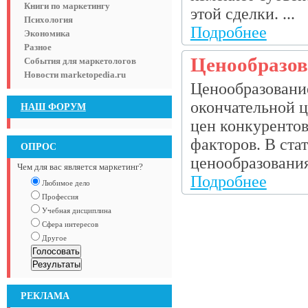
Книги по маркетингу
этой сделки. ...
Психология
Подробнее
Экономика
Разное
Ценообразов
События для маркетологов
Новости marketopedia.ru
Ценообразовани
окончательной ц
НАШ ФОРУМ
цен конкурентов
факторов. В ста
ОПРОС
ценообразования.
Чем для вас является маркетинг?
Подробнее
Любимое дело
Профессия
Учебная дисциплина
Сфера интересов
Другое
РЕКЛАМА