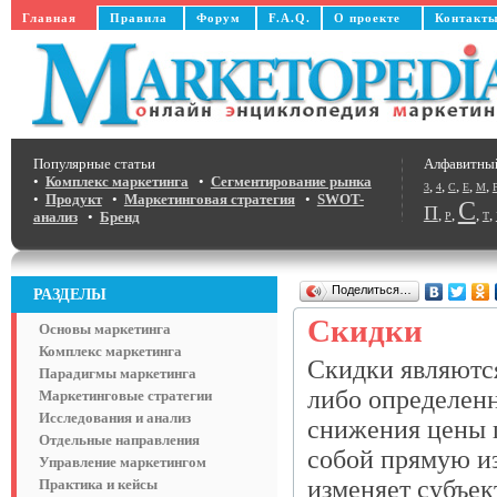
Главная
Правила
Форум
F.A.Q.
О проекте
Контакт
Популярные статьи
Алфавитны
•
Комплекс маркетинга
•
Сегментирование рынка
,
,
,
,
,
3
4
C
E
M
•
Продукт
•
Маркетинговая стратегия
•
SWOT-
С
П
,
,
,
,
анализ
•
Бренд
Р
Т
Поделиться…
РАЗДЕЛЫ
Скидки
Основы маркетинга
Комплекс маркетинга
Скидки являютс
Парадигмы маркетинга
либо определенн
Маркетинговые стратегии
Исследования и анализ
снижения цены п
Отдельные направления
собой прямую и
Управление маркетингом
изменяет субъек
Практика и кейсы