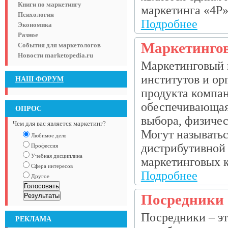
Книги по маркетингу
маркетинга «4P» (
Психология
Подробнее
Экономика
Разное
Маркетинго
События для маркетологов
Новости marketopedia.ru
Маркетинговый к
институтов и ор
НАШ ФОРУМ
продукта компан
обеспечивающая
ОПРОС
выбора, физичес
Чем для вас является маркетинг?
Могут называтьс
Любимое дело
дистрибутивной 
Профессия
Учебная дисциплина
маркетинговых ка
Сфера интересов
Подробнее
Другое
Посредники
Посредники – э
РЕКЛАМА