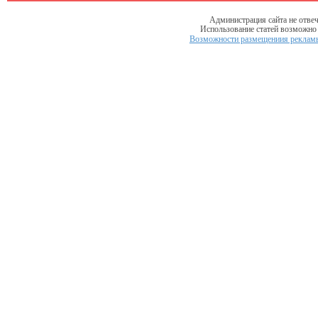
Администрация сайта не отвеч
Использование статей возможно т
Возможности размещениия рекламы