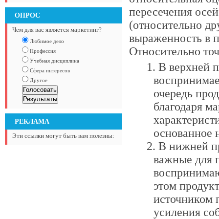
пересечения осей
ОПРОС
(относительно дру
Чем для вас является маркетинг?
выраженность в п
Любимое дело
Относительно точ
Профессия
Учебная дисциплина
В верхней 
Сфера интересов
воспринимае
Другое
очередь прод
благодаря м
характеристи
РЕКЛАМА
основанное н
Эти ссылки могут быть вам полезны:
В нижней пр
важные для п
воспринимаю
этом продук
источником п
усиления со