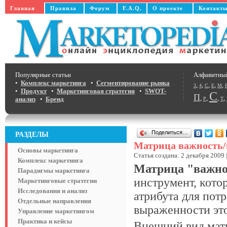
Главная
Правила
Форум
F.A.Q.
О проекте
Контакт
Популярные статьи
Алфавитны
•
Комплекс маркетинга
•
Сегментирование рынка
,
,
,
,
,
3
4
C
E
M
•
Продукт
•
Маркетинговая стратегия
•
SWOT-
С
П
,
,
,
,
анализ
•
Бренд
Р
Т
Поделиться…
РАЗДЕЛЫ
Матрица важность
Основы маркетинга
Статья создана: 2 декабря 2009 
Комплекс маркетинга
Матрица "важно
Парадигмы маркетинга
инструмент, кото
Маркетинговые стратегии
Исследования и анализ
атрибута для пот
Отдельные направления
выраженности это
Управление маркетингом
Практика и кейсы
Внешний вид мат