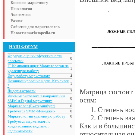
Книги по маркетингу
Психология
Экономика
Разное
События для маркетологов
Новости marketopedia.ru
НАШ ФОРУМ
Формула оценки эффективности
0
рассылки
IT Компания ищет Маркетологов на
1
удаленную работу
Ищу работу маркетолога
4
Позиционирование и утп. Кто силен
1
?
Матрица состоит 
Лидеры отрасли
3
Ищем маркетолога в направлении
0
осям:
SMM и Digital маркетинга
Маркетолог (Екатеринбург)
0
Степень во
Требуется SMM-Менеджер
0
Маркетолог на удаленную работу
0
Степень важ
Требуется маркетолог по
Как и в большинс
кредитованию под залог
0
недвижимости
относительная оц