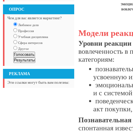
ОПРОС
Чем для вас является маркетинг?
Любимое дело
Модели реакц
Профессия
Учебная дисциплина
Уровни реакции
Сфера интересов
Другое
вовлеченность в 
категориям:
познаватель
РЕКЛАМА
усвоенную и
Эти ссылки могут быть вам полезны:
эмоциональн
и с системой
поведенческ
акт покупки,
Познавательная
спонтанная извес