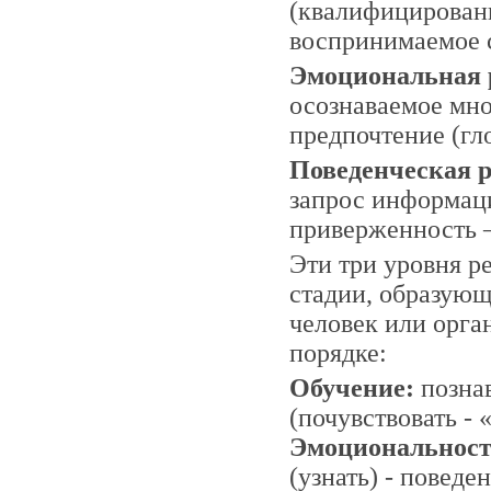
(квалифицирован
воспринимаемое с
Эмоциональная 
осознаваемое мн
предпочтение (гл
Поведенческая 
запрос информац
приверженность —
Эти три уровня р
стадии, образую
человек или орга
порядке:
Обучение:
познав
(почувствовать - «
Эмоциональност
(узнать) - поведе