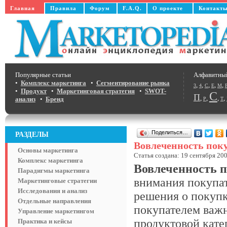
Главная
Правила
Форум
F.A.Q.
О проекте
Контакт
Популярные статьи
Алфавитны
•
Комплекс маркетинга
•
Сегментирование рынка
,
,
,
,
,
3
4
C
E
M
•
Продукт
•
Маркетинговая стратегия
•
SWOT-
С
П
,
,
,
,
анализ
•
Бренд
Р
Т
Поделиться…
РАЗДЕЛЫ
Вовлеченность пок
Основы маркетинга
Статья создана: 19 сентября 200
Комплекс маркетинга
Вовлеченность п
Парадигмы маркетинга
внимания покупат
Маркетинговые стратегии
Исследования и анализ
решения о покупк
Отдельные направления
покупателем важн
Управление маркетингом
продуктовой кате
Практика и кейсы