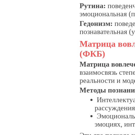
Рутина:
поведенче
эмоциональная (п
Гедонизм:
поведе
познавательная (у
Матрица вовл
(ФКБ)
Матрица вовлече
взаимосвязь степ
реальности и мод
Методы познани
Интеллектуа
рассуждения
Эмоциональн
эмоциях, инт