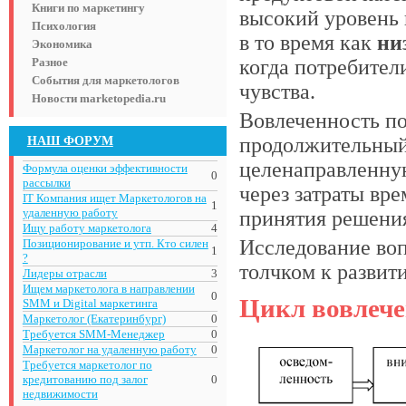
Книги по маркетингу
высокий уровень
Психология
в то время как
ни
Экономика
Разное
когда потребител
События для маркетологов
чувства.
Новости marketopedia.ru
Вовлеченность по
НАШ ФОРУМ
продолжительный
целенаправленную
Формула оценки эффективности
0
рассылки
через затраты вр
IT Компания ищет Маркетологов на
1
удаленную работу
принятия решения
Ищу работу маркетолога
4
Исследование во
Позиционирование и утп. Кто силен
1
?
толчком к развит
Лидеры отрасли
3
Ищем маркетолога в направлении
0
Цикл вовлече
SMM и Digital маркетинга
Маркетолог (Екатеринбург)
0
Требуется SMM-Менеджер
0
Маркетолог на удаленную работу
0
Требуется маркетолог по
кредитованию под залог
0
недвижимости