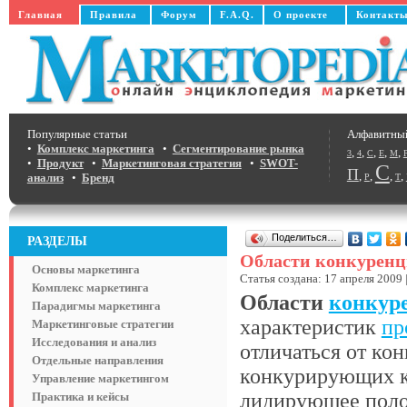
Главная
Правила
Форум
F.A.Q.
О проекте
Контакт
Популярные статьи
Алфавитны
•
Комплекс маркетинга
•
Сегментирование рынка
,
,
,
,
,
3
4
C
E
M
•
Продукт
•
Маркетинговая стратегия
•
SWOT-
С
П
,
,
,
,
анализ
•
Бренд
Р
Т
Поделиться…
РАЗДЕЛЫ
Области конкурен
Основы маркетинга
Статья создана: 17 апреля 2009 
Комплекс маркетинга
Области
конкур
Парадигмы маркетинга
характеристик
пр
Маркетинговые стратегии
Исследования и анализ
отличаться от кон
Отдельные направления
конкурирующих к
Управление маркетингом
лидирующее поло
Практика и кейсы