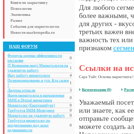
Книги по маркетингу
Для любого сегме
Психология
более важными, ч
Экономика
Разное
для других - вку
События для маркетологов
третьих важен вн
Новости marketopedia.ru
важность тех или
НАШ ФОРУМ
признаком
сегме
Формула оценки эффективности
0
рассылки
IT Компания ищет Маркетологов на
Ссылки на ис
1
удаленную работу
Ищу работу маркетолога
4
Сара Уайт. Основы маркетинга//
Позиционирование и утп. Кто силен
1
?
Комментарии (0)
Расп
Лидеры отрасли
3
Ищем маркетолога в направлении
0
SMM и Digital маркетинга
Уважаемый посети
Маркетолог (Екатеринбург)
0
или знаете, как 
Требуется SMM-Менеджер
0
Маркетолог на удаленную работу
0
отправьте сообще
Требуется маркетолог по
можете создать а
кредитованию под залог
0
недвижимости