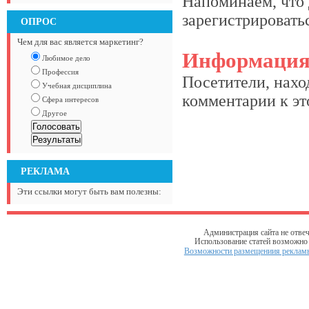
Напоминаем, что 
зарегистрироватьс
ОПРОС
Чем для вас является маркетинг?
Информаци
Любимое дело
Профессия
Посетители, нахо
Учебная дисциплина
комментарии к это
Сфера интересов
Другое
РЕКЛАМА
Эти ссылки могут быть вам полезны:
Администрация сайта не отвеч
Использование статей возможно т
Возможности размещениия рекламы