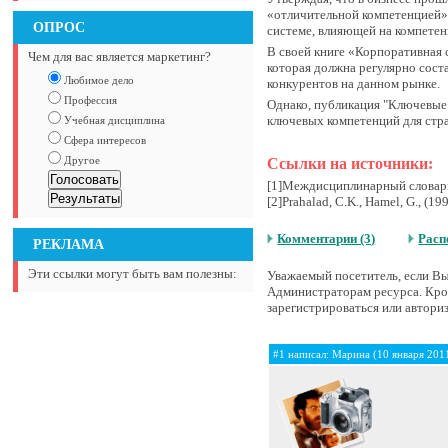
«отличительной компетенцией»
ОПРОС
системе, влияющей на компете
В своей книге «Корпоративная с
Чем для вас является маркетинг?
которая должна регулярно соста
Любимое дело
конкурентов на данном рынке.
Профессия
Однако, публикация "Ключевые 
ключевых компетенций для стра
Учебная дисциплина
Сфера интересов
Другое
Ссылки на источники:
[1]Междисциплинарный словарь 
[2]Prahalad, C.K., Hamel, G., (19
Комментарии (3)
Расп
РЕКЛАМА
Эти ссылки могут быть вам полезны:
Уважаемый посетитель, если Вы 
Администраторам ресурса. Кром
зарегистрироваться или авториз
#1 написал: Марина (10 января 201