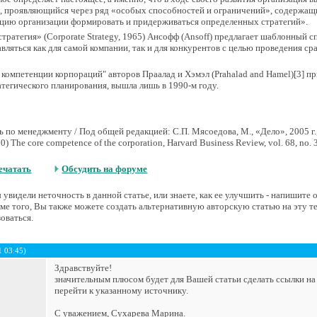
, проявляющийся через ряд «особых способностей и ограничений», содержа
нцию организации формировать и придерживаться определенных стратегий».
тратегия» (Corporate Strategy, 1965) Ансофф (Ansoff) предлагает шаблонный 
вляться как для самой компании, так и для конкурентов с целью проведения с
компетенции корпораций" авторов Праалад и Хэмэл (Prahalad and Hamel)[3] 
тегического планирования, вышла лишь в 1990-м году.
по менеджменту / Под общей редакцией: С.П. Мясоедова, М., «Дело», 2005 г., 
90) The core competence of the corporation, Harvard Business Review, vol. 68, no. 
ечатать
Обсудить на форуме
увидели неточность в данной статье, или знаете, как ее улучшить - напишите
е того, Вы также можете создать альтернативную авторскую статью на эту т
оваться.
1 03:45)
Здравствуйте!
значительным плюсом будет для Вашей статьи сделать ссылки н
перейти к указанному источнику.
С уважением, Сухарева Марина.