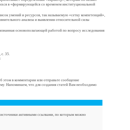
щихся в «формирующейся со временем институциональной
список умений и ресурсов, так называемую «сетку компетенций»,
равнительного анализа и выявления относительной силы
признанная основополагающей работой по вопросу исследования
с. 35.
3
 об этом в комментарии или отправьте сообщение
ему. Напоминаем, что для создания статей Вам необходимо
а источники активными ссылками, по которым можно