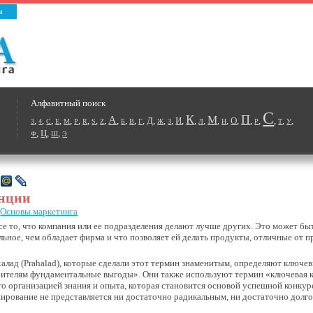
ы
Алфавитный поиск
С
К
П
А
М
,
,
,
,
,
,
,
,
,
,
,
,
,
Д
,
,
,
И
,
,
,
,
,
О
,
,
,
,
,
,
3
4
C
E
M
P
R
S
Z
Б
В
Г
Ж
З
Л
Н
Р
Т
У
,
Ц
,
,
Ф
Ш
Э
нции
|
Основы маркетинга
все то, что компания или ее подразделения делают лучше других. Это может бы
альное, чем обладает фирма и что позволяет ей делать продукты, отличные от 
халад (Prahalad), которые сделали этот термин знаменитым, определяют ключе
бителям фундаментальные выгоды». Они также используют термин «ключевая к
о организацией знания и опыта, которая становится основой успешной конкур
нирование не представляется ни достаточно радикальным, ни достаточно долг