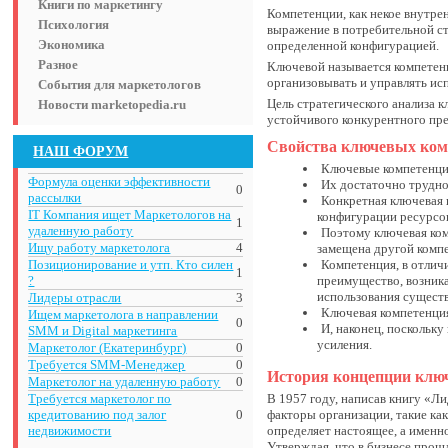
Книги по маркетингу
Компетенции, как некое внутре
Психология
выражение в потребительной ст
Экономика
определенной конфигурацией.
Разное
Ключевой называется компетен
организовывать и управлять и
События для маркетологов
Цель стратегического анализа 
Новости marketopedia.ru
устойчивого конкурентного пр
Свойства ключевых ком
НАШ ФОРУМ
Ключевые компетенци
Формула оценки эффективности
Их достаточно трудн
0
рассылки
Конкретная ключевая 
IT Компания ищет Маркетологов на
конфигурации ресурсов
1
удаленную работу
Поэтому ключевая ком
Ищу работу маркетолога
4
замещена другой комп
Позиционирование и утп. Кто силен
Компетенция, в отличи
1
?
преимущество, возника
использования существ
Лидеры отрасли
3
Ключевая компетенция
Ищем маркетолога в направлении
0
И, наконец, поскольк
SMM и Digital маркетинга
усиления.
Маркетолог (Екатеринбург)
0
Требуется SMM-Менеджер
0
История концепции клю
Маркетолог на удаленную работу
0
Требуется маркетолог по
В 1957 году, написав книгу «Ли
кредитованию под залог
0
факторы организации, такие ка
недвижимости
определяет настоящее, а именн
Утверждая, что в бизнесе прош