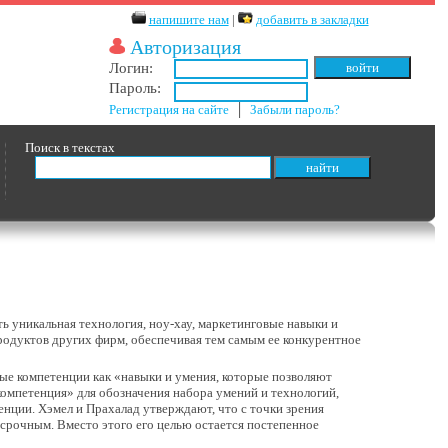
напишите нам
|
добавить в закладки
Авторизация
Логин:
Пароль:
Регистрация на сайте
│
Забыли пароль?
Поиск в текстах
ть уникальная технология, ноу-хау, маркетинговые навыки и
продуктов других фирм, обеспечивая тем самым ее конкурентное
вые компетенции как «навыки и умения, которые позволяют
омпетенция» для обозначения набора умений и технологий,
енции. Хэмел и Прахалад утверждают, что с точки зрения
осрочным. Вместо этого его целью остается постепенное