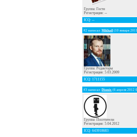
Группа: Гости
Регистрация: --
ICQ: --
#2 написал:
Mikhail
(10 января 2011
Группа: Редакторы
Регистрация: 5.03.2009
ICQ: 1711155
#3 написал:
Dismix
(6 апреля 2012 
Группа: Посетители
Регистрация: 5.04.2012
ICQ: 643918683