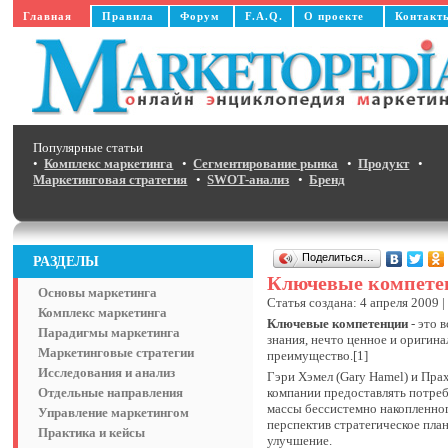
Главная
Правила
Форум
F.A.Q.
О проекте
Контакт
Популярные статьи
•
Комплекс маркетинга
•
Сегментирование рынка
•
Продукт
•
Маркетинговая стратегия
•
SWOT-анализ
•
Бренд
Поделиться…
РАЗДЕЛЫ
Ключевые компете
Основы маркетинга
Статья создана: 4 апреля 2009 
Комплекс маркетинга
Ключевые компетенции
- это 
Парадигмы маркетинга
знания, нечто ценное и оригин
Маркетинговые стратегии
преимущество.[1]
Исследования и анализ
Гэри Хэмел (Gary Hamel) и Пра
Отдельные направления
компании предоставлять потре
массы бессистемно накопленног
Управление маркетингом
перспектив стратегическое пла
Практика и кейсы
улучшение.