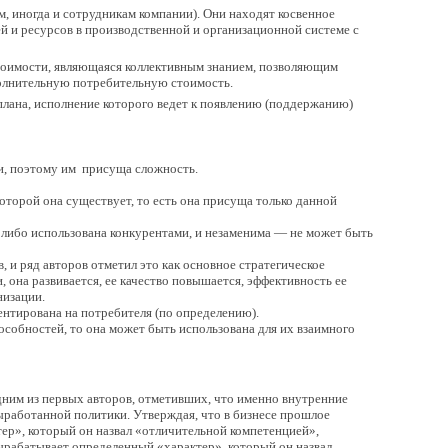
, иногда и сотрудникам компании). Они находят косвенное
й и ресурсов в производственной и организационной системе с
тоимости, являющаяся коллективным знанием, позволяющим
полнительную потребительную стоимость.
плана, исполнение которого ведет к появлению (поддержанию)
и, поэтому им присуща сложность.
оторой она существует, то есть она присуща только данной
 либо использована конкурентами, и незаменима — не может быть
, и ряд авторов отметил это как основное стратегическое
она развивается, ее качество повышается, эффективность ее
низации.
ентирована на потребителя (по определению).
особностей, то она может быть использована для их взаимного
л одним из первых авторов, отметивших, что именно внутренние
выработанной политики. Утверждая, что в бизнесе прошлое
тер», который он назвал «отличительной компетенцией»,
 вырабатывает определенный «характер», который он назвал