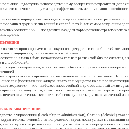
ннее знание, недоступны непосредственному восприятию потребителя (впрочем
оимости конечного продукта через эффективность использования способносте
ция высшего порядка, участвующая в создании наибольшей потребительной с
спользованием других компетенций и способностей, тем самым создающим до
ключевых компетенций — предложить базу для формирования стратегического 
еимущества.
петенций
и являются производными от совокупности ресурсов и способностей компани
о идентифицировать, они невидимы потребителю.
компетенция может быть использована только в рамках той бизнес-системы, в к
 и способностей.
петенция неподражаема, то есть не может быть непосредственно скопирована
етенцией.
е от других активов организации, не изнашивается от использования. Напротив
ющее при формировании конкурентного преимущества на основе компетенции, 
енно возрастает — это наиболее износостойкий и долговременный актив орга
 организации, чаще всего, изначально развита лучше, чем у конкурентов и ори
у ключевая компетенция включает в себя совокупность других компетенций и сп
чевых компетенций
дерство в управлении» (Leadership in administration), Селзник (Selznick) ста
к кадры или накопленный опыт, определяют вероятность успеха в реализации 
о, что в ходе своего развития организация вырабатывает определенный «харак
лое определяет настоящее, а именно, что в ходе своего развития организация