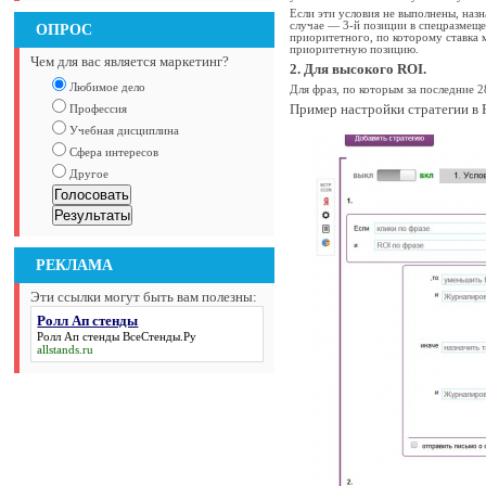
Если эти условия не выполнены, наз
случае — 3-й позиции в спецразмеще
ОПРОС
приоритетного, по которому ставка 
приоритетную позицию.
Чем для вас является маркетинг?
2. Для высокого ROI.
Любимое дело
Для фраз, по которым за последние 
Пример настройки стратегии в 
Профессия
Учебная дисциплина
Сфера интересов
Другое
РЕКЛАМА
Эти ссылки могут быть вам полезны:
Ролл Ап стенды
Ролл Ап стенды
ВсеСтенды.Ру
allstands.ru