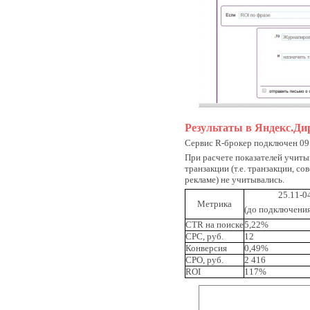
Результаты в Яндекс.Ди
Сервис R-брокер подключен 09
При расчете показателей учиты
транзакции (т.е. транзакции, с
рекламе) не учитывались.
25.11-0
Метрика
(до подключения
CTR на поиске
5,22%
CPC, руб.
12
Конверсия
0,49%
СРО, руб.
2 416
ROI
117%