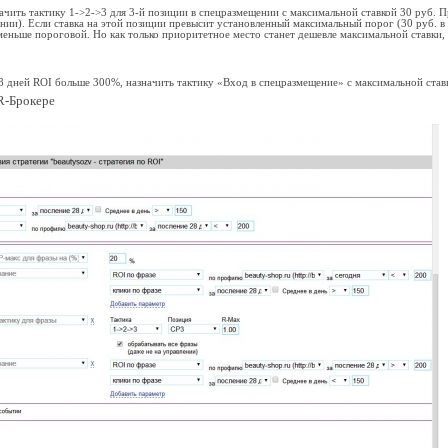
начить тактику 1->2->3 для 3-й позиции в спецразмещении с максимальной ставкой 30 руб. 
нии). Если ставка на этой позиции превысит установленный максимальный порог (30 руб. в
меньше пороговой. Но как только приоритетное место станет дешевле максимальной ставки,
28 дней ROI больше 300%, назначить тактику «Вход в спецразмещение» с максимальной став
R-Брокере