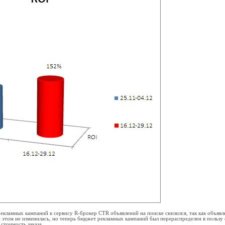
екламных кампаний к сервису R-брокер CTR объявлений на поиске снизился, так как объявл
и этом не изменилась, но теперь бюджет рекламных кампаний был перераспределен в пользу
стоимость заказа.