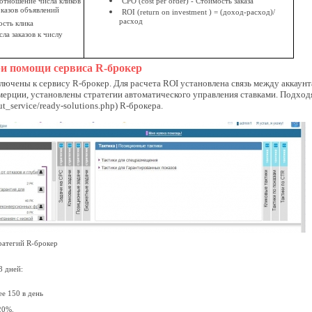
- отношение числа кликов
СРО (cost per order) - Стоимость заказа
оказов объявлений
ROI (return on investment ) = (доход-расход)/
расход
мость клика
ла заказов к числу
и помощи сервиса R-брокер
ючены к сервису R-брокер. Для расчета ROI установлена связь между аккаунта
ерции, установлены стратегии автоматического управления ставками. Подход
ut_service/ready-solutions.php) R-брокера.
ратегий R-брокер
8 дней:
ее 150 в день
20%.