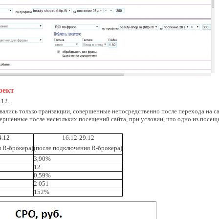
рект
.12.
вались только транзакции, совершенные непосредственно после перехода на с
овершенные после нескольких посещений сайта, при условии, что одно из посещ
4.12
16.12-29.12
 R-брокера)
(после подключения R-брокера)
3,90%
12
0,59%
2 051
152%