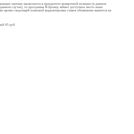
Принцип тактики заключается в приоритете конкретной позиции (в данном
 данном случае), то программа R-брокер займет доступное место ниже
 во время следующей плановой корректировки ставок объявление вернется на
кой 45 руб.