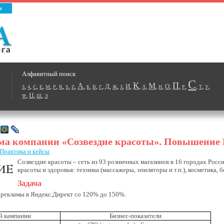
ы
Алфавитный поиск
С
К
П
А
М
,
,
,
,
,
,
,
,
,
,
,
,
,
Д
,
,
,
И
,
,
,
,
,
О
,
,
,
,
,
,
3
4
C
E
M
P
R
S
Z
Б
В
Г
Ж
З
Л
Н
Р
Т
У
,
Ц
,
,
Ф
Ш
Э
ма компании «Созвездие красоты». Повышение 
Практика и кейсы
Созвездие красоты – сеть из 93 розничных магазинов в 16 городах Росс
красоты и здоровья: техника (массажеры, эпиляторы и т.п.), косметика, 
Задача
 рекламы в Яндекс.Директ со 120% до 150%.
й кампании
Бизнес-показатели