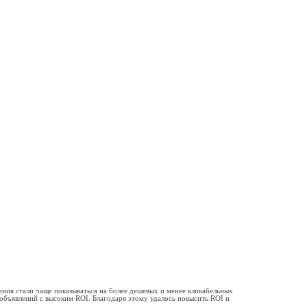
ения стали чаще показываться на более дешевых и менее кликабельных
 объявлений с высоким ROI. Благодаря этому удалось повысить ROI и