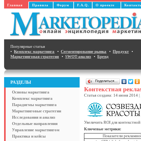
Главная
Правила
Форум
F.A.Q.
О проекте
Контакт
Популярные статьи
•
Комплекс маркетинга
•
Сегментирование рынка
•
Продукт
•
Маркетинговая стратегия
•
SWOT-анализ
•
Бренд
Поделиться…
РАЗДЕЛЫ
Контекстная рекла
Основы маркетинга
Статья создана: 14 июня 2014 |
Комплекс маркетинга
Парадигмы маркетинга
Маркетинговые стратегии
Исследования и анализ
Увеличить ROI для контекстной
Отдельные направления
Ключевые метрики:
Управление маркетингом
Показатели рекламно
Практика и кейсы