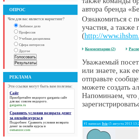
также команды бр
автора бренда «Б
ОПРОС
Ознакомиться с п
Чем для вас является маркетинг?
участия, а также 
Любимое дело
Профессия
(
http://www.ihsbm
Учебная дисциплина
Сфера интересов
Комментарии (2)
Расп
Другое
Уважаемый посети
или знаете, как 
РЕКЛАМА
отправьте сообще
можете создать а
Эти ссылки могут быть вам полезны:
Сайт
Напоминаем, что 
Приобретайте недорого garganta
сайт
для ваc совсем недорого.
зарегистрироватьс
garganta.ru
Сравнить условия возврата денег
за онлайн курсы в
Подробнее:
Сравнить условия возврата
#1 написал:
Iviz
(5 августа 2013 13:
денег за онлайн курсы в
osmanzor.com