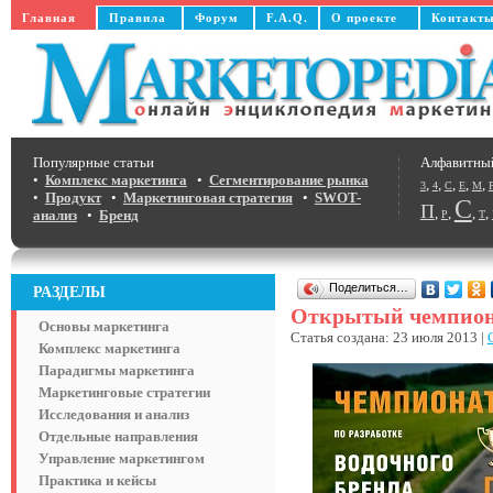
Главная
Правила
Форум
F.A.Q.
О проекте
Контакт
Популярные статьи
Алфавитны
•
Комплекс маркетинга
•
Сегментирование рынка
,
,
,
,
,
3
4
C
E
M
•
Продукт
•
Маркетинговая стратегия
•
SWOT-
С
П
,
,
,
,
анализ
•
Бренд
Р
Т
Поделиться…
РАЗДЕЛЫ
Открытый чемпионат
Основы маркетинга
Статья создана: 23 июля 2013 |
Комплекс маркетинга
Парадигмы маркетинга
Маркетинговые стратегии
Исследования и анализ
Отдельные направления
Управление маркетингом
Практика и кейсы