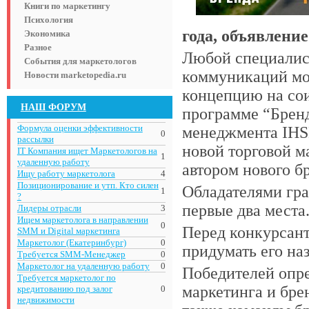
Книги по маркетингу
Психология
года, объявление
Экономика
Разное
Любой специалист
События для маркетологов
коммуникаций мож
Новости marketopedia.ru
концепцию на сои
НАШ ФОРУМ
программе “Брен
Формула оценки эффективности
менеджмента IHSB
0
рассылки
новой торговой м
IT Компания ищет Маркетологов на
1
удаленную работу
автором нового б
Ищу работу маркетолога
4
Позиционирование и утп. Кто силен
Обладателями гра
1
?
первые два места
Лидеры отрасли
3
Ищем маркетолога в направлении
0
Перед конкурсант
SMM и Digital маркетинга
Маркетолог (Екатеринбург)
0
придумать его на
Требуется SMM-Менеджер
0
Маркетолог на удаленную работу
0
Победителей опре
Требуется маркетолог по
маркетинга и бре
кредитованию под залог
0
недвижимости