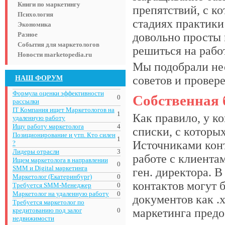
Книги по маркетингу
препятствий, с к
Психология
стадиях практики
Экономика
Разное
довольно просты 
События для маркетологов
решиться на рабо
Новости marketopedia.ru
Мы подобрали не
НАШ ФОРУМ
советов и провер
Формула оценки эффективности
Собственная 
0
рассылки
IT Компания ищет Маркетологов на
1
Как правило, у к
удаленную работу
Ищу работу маркетолога
4
списки, с которы
Позиционирование и утп. Кто силен
1
Источниками конт
?
Лидеры отрасли
3
работе с клиента
Ищем маркетолога в направлении
0
SMM и Digital маркетинга
ген. директора. 
Маркетолог (Екатеринбург)
0
контактов могут 
Требуется SMM-Менеджер
0
Маркетолог на удаленную работу
0
документов как .x
Требуется маркетолог по
кредитованию под залог
0
маркетинга пред
недвижимости