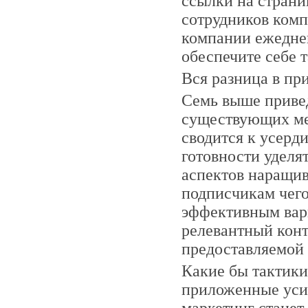
ссылки на страни
сотрудников комп
компании ежеднев
обеспечите себе 
Вся разница в п
Семь выше привед
существующих мет
сводится к усерд
готовности уделя
аспектов наращив
подписчикам чего
эффективным вари
релевантный конт
предоставляемой
Какие бы тактики 
приложенные усил