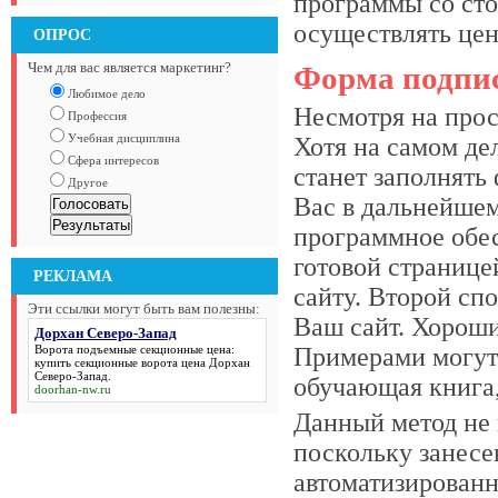
программы со ст
осуществлять цен
ОПРОС
Чем для вас является маркетинг?
Форма подпис
Любимое дело
Несмотря на прос
Профессия
Учебная дисциплина
Хотя на самом де
Сфера интересов
станет заполнять 
Другое
Вас в дальнейше
программное обес
готовой странице
РЕКЛАМА
сайту. Второй сп
Эти ссылки могут быть вам полезны:
Ваш сайт. Хороши
Дорхан Северо-Запад
Ворота подъемные секционные цена:
Примерами могут 
купить секционные ворота цена
Дорхан
Северо-Запад
.
обучающая книга,
doorhan-nw.ru
Данный метод не
поскольку занесе
автоматизированн