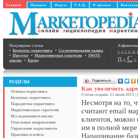
Главная
Правила
Форум
F.A.Q.
О проекте
Контакт
Популярные статьи
Алфавитны
•
Комплекс маркетинга
•
Сегментирование рынка
,
,
,
,
,
3
4
C
E
M
•
Продукт
•
Маркетинговая стратегия
•
SWOT-
С
П
,
,
,
,
анализ
•
Бренд
Р
Т
Поделиться…
РАЗДЕЛЫ
Как увеличить адре
Основы маркетинга
Статья создана: 11 июня 2013 |
Комплекс маркетинга
Несмотря на то, 
Парадигмы маркетинга
считают email м
Маркетинговые стратегии
Исследования и анализ
клиентов, можно
Отдельные направления
им в полной мере
Управление маркетингом
Наращивание базы
Практика и кейсы