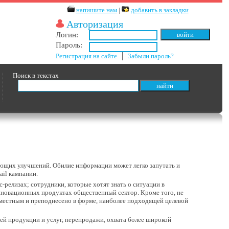
напишите нам
|
добавить в закладки
Авторизация
Логин:
Пароль:
Регистрация на сайте
│
Забыли пароль?
Поиск в текстах
дующих улучшений. Обилие информации может легко запутать и
ail кампании.
релизах; сотрудники, которые хотят знать о ситуации в
нновационных продуктах общественный сектор. Кроме того, не
уместным и преподнесено в форме, наиболее подходящей целевой
оей продукции и услуг, перепродажи, охвата более широкой