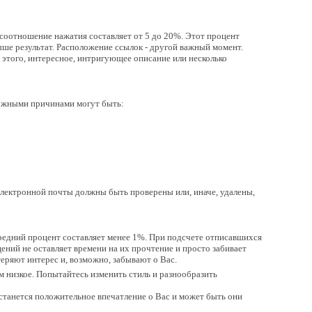
соотношение нажатия составляет от 5 до 20%. Этот процент
ше результат. Расположение ссылок - другой важный момент.
 этого, интересное, интригующее описание или несколько
можными причинами могут быть:
электронной почты должны быть проверены или, иначе, удалены,
Средний процент составляет менее 1%. При подсчете отписавшихся
ений не оставляет времени на их прочтение и просто забивает
теряют интерес и, возможно, забывают о Вас.
м низкое. Попытайтесь изменить стиль и разнообразить
станется положительное впечатление о Вас и может быть они