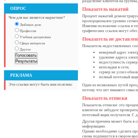
разделение клиентов на группы
ОПРОС
Показатель нажатий
Процент нажатий демонстрирует
Чем для вас является маркетинг?
пропорционален уровню сегмент
Любимое дело
Изменяя положение ссылок в те
графических ссылок могут обе
Профессия
Учебная дисциплина
Показатель не доставле
Сфера интересов
Показатель недоставленных со
Другое
неверный адрес элект
удаление адреса элек
недоступность сервер
неполадки в сети;
сервер не успел обно
РЕКЛАМА
полный почтовый ящ
Эти ссылки могут быть вам полезны:
Один из возможных путей преод
потому что нет никакого смыс
Показатель отписки
Показатель отписки- это проце
клиентов не забудьте проверит
почтовый ящик получателя. С д
Другая причина может быть в с
информацию.
Однако необходимо сделать про
снова подпишутся в скором вре