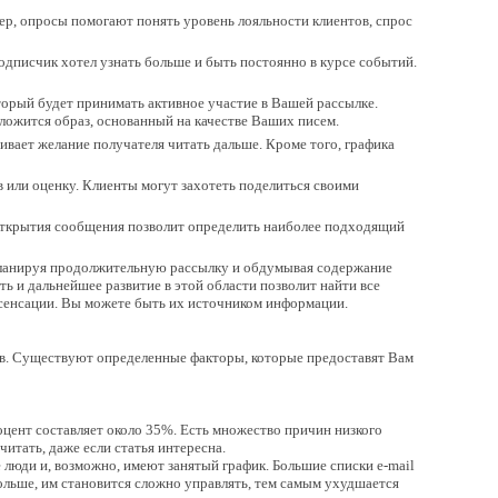
мер, опросы помогают понять уровень лояльности клиентов, спрос
дписчик хотел узнать больше и быть постоянно в курсе событий.
оторый будет принимать активное участие в Вашей рассылке.
ложится образ, основанный на качестве Ваших писем.
вает желание получателя читать дальше. Кроме того, графика
 или оценку. Клиенты могут захотеть поделиться своими
 открытия сообщения позволит определить наиболее подходящий
.
 Планируя продолжительную рассылку и обдумывая содержание
 и дальнейшее развитие в этой области позволит найти все
и сенсации. Вы можете быть их источником информации.
ов. Существуют определенные факторы, которые предоставят Вам
цент составляет около 35%. Есть множество причин низкого
итать, даже если статья интересна.
е люди и, возможно, имеют занятый график. Большие списки e-mail
ольше, им становится сложно управлять, тем самым ухудшается