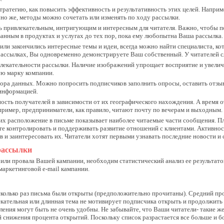
стратегию, как повысить эффективность и результативность этих целей. Напри
но же, методы можно сочетать или изменять по ходу рассылки.
 привлекательным, интригующим и интересным для читателя. Важно, чтобы по
ванным в продуктах и услугах до тех пор, пока ему любопытна Ваша рассылка.
 или закончились интересные темы и идеи, всегда можно найти специалиста, к
рассылках, Вы одновременно демонстрируете Ваш собственный. У читателей с
екательности рассылки. Наличие изображений упрощает восприятие и увеличи
ую марку компании.
бора данных. Можно попросить подписчиков заполнить опросы, оставить отзыв
информацией.
ость получателей в зависимости от их географического нахождения. А время
пример, предприниматели, как правило, читают почту по вечерам и выходным
и их расположение в письме показывает наиболее читаемые части сообщения.
 контролировать и поддерживать развитие отношений с клиентами. Активность
 и заинтересовать их. Читатели хотят первыми узнавать последние новости 
рассылки
или провала Вашей кампании, необходим статистический анализ ее результат
маркетинговой e-mail кампании.
колько раз письма были открыты (предположительно прочитаны). Средний про
екательная или длинная тема не мотивирует подписчика открыть и продолжить ч
вления могут быть не очень удобны. Не забывайте, что Ваши читатели- такие ж
й снижения процента открытий. Поскольку список разрастается все больше и б