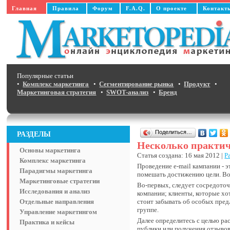
Главная
Правила
Форум
F.A.Q.
О проекте
Контакт
Популярные статьи
•
Комплекс маркетинга
•
Сегментирование рынка
•
Продукт
•
Маркетинговая стратегия
•
SWOT-анализ
•
Бренд
Поделиться…
РАЗДЕЛЫ
Несколько практич
Основы маркетинга
Статья создана: 16 мая 2012 |
Р
Комплекс маркетинга
Проведение е-mail кампании - 
Парадигмы маркетинга
помешать достижению цели. Вот
Маркетинговые стратегии
Во-первых, следует сосредоточ
Исследования и анализ
компании; клиенты, которые х
Отдельные направления
стоит забывать об особых пре
группе.
Управление маркетингом
Далее определитесь с целью ра
Практика и кейсы
публики или получения отзывов