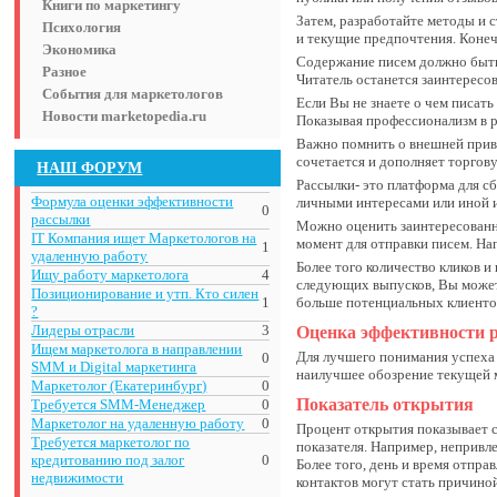
Книги по маркетингу
Затем, разработайте методы и 
Психология
и текущие предпочтения. Конеч
Экономика
Содержание писем должно быть
Разное
Читатель останется заинтересо
События для маркетологов
Если Вы не знаете о чем писать
Новости marketopedia.ru
Показывая профессионализм в 
Важно помнить о внешней привл
сочетается и дополняет торгов
НАШ ФОРУМ
Рассылки- это платформа для с
Формула оценки эффективности
личными интересами или иной 
0
рассылки
Можно оценить заинтересованн
IT Компания ищет Маркетологов на
момент для отправки писем. На
1
удаленную работу
Более того количество кликов 
Ищу работу маркетолога
4
следующих выпусков, Вы можете
Позиционирование и утп. Кто силен
1
больше потенциальных клиентов
?
Лидеры отрасли
3
Оценка эффективности 
Ищем маркетолога в направлении
Для лучшего понимания успеха 
0
SMM и Digital маркетинга
наилучшее обозрение текущей 
Маркетолог (Екатеринбург)
0
Показатель открытия
Требуется SMM-Менеджер
0
Маркетолог на удаленную работу
0
Процент открытия показывает с
Требуется маркетолог по
показателя. Например, непривл
кредитованию под залог
0
Более того, день и время отпра
недвижимости
контактов могут стать причино