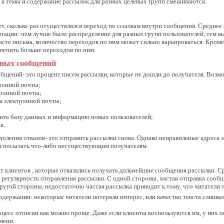
, а темы и содержание рассылок для разных целевых групп смешиваются.
, сколько раз осуществлялся переход по ссылкам внутри сообщения. Среднее 
ации: чем лучше было распределение для разных групп пользователей, тем вы
ксте письма, количество переходов по ним может сильно варьироваться. Кроме
спечить больше переходов по ним.
нных сообщений
общений- это процент писем рассылки, которые не дошли до получателя. Воз
ронной почты;
тронной почты;
а электронной почты;
вить базу данных и информацию новых пользователей;
ик.
оления отказов- это отправить рассылки снова. Однако неправильные адреса 
ла посылать что-либо несуществующим получателям.
нт клиентов , которые отказались получать дальнейшие сообщения рассылки. 
ь регулярность отправления рассылки. С одной стороны, частая отправка сообщ
ругой стороны, недостаточно частая рассылка приводит к тому, что читатели 
одержании: некоторые читатели потеряли интерес, или качество текста слишко
цесс отписки как можно проще. Даже если клиенты воспользуются им, у них о
мени.