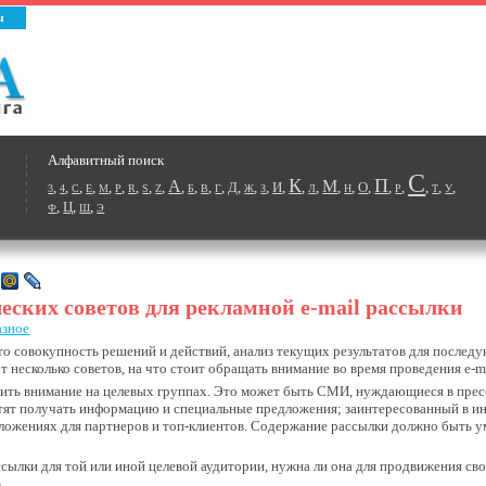
ы
Алфавитный поиск
С
К
П
А
М
,
,
,
,
,
,
,
,
,
,
,
,
,
Д
,
,
,
И
,
,
,
,
,
О
,
,
,
,
,
,
3
4
C
E
M
P
R
S
Z
Б
В
Г
Ж
З
Л
Н
Р
Т
У
,
Ц
,
,
Ф
Ш
Э
еских советов для рекламной e-mail рассылки
азное
это совокупность решений и действий, анализ текущих результатов для после
 несколько советов, на что стоит обращать внимание во время проведения e-m
ить внимание на целевых группах. Это может быть СМИ, нуждающиеся в пресс-
отят получать информацию и специальные предложения; заинтересованный в и
дложениях для партнеров и топ-клиентов. Содержание рассылки должно быть 
ссылки для той или иной целевой аудитории, нужна ли она для продвижения св
.