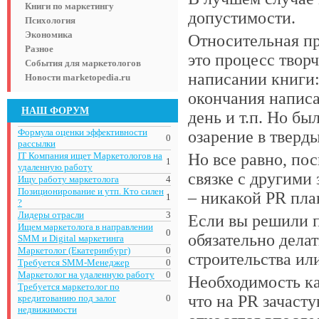
Книги по маркетингу
допустимости.
Психология
Экономика
Относительная пр
Разное
это процесс твор
События для маркетологов
написании книги:
Новости marketopedia.ru
окончания написа
НАШ ФОРУМ
день и т.п. Но бы
Формула оценки эффективности
озарение в тверд
0
рассылки
IT Компания ищет Маркетологов на
Но все равно, пос
1
удаленную работу
связке с другими
Ищу работу маркетолога
4
Позиционирование и утп. Кто силен
– никакой PR план
1
?
Лидеры отрасли
3
Если вы решили п
Ищем маркетолога в направлении
0
обязательно дела
SMM и Digital маркетинга
Маркетолог (Екатеринбург)
0
строительства ил
Требуется SMM-Менеджер
0
Маркетолог на удаленную работу
0
Необходимость ка
Требуется маркетолог по
что на PR зачасту
кредитованию под залог
0
недвижимости