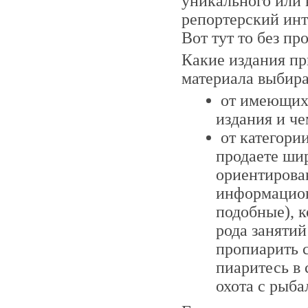
уникального или в
репортерский инт
Вот тут то без п
Какие издания пр
материала выбира
от имеющихс
издания и че
от категори
продаете шир
ориентирова
информацион
подобные), к
рода занятий
пропиарить с
пиаритесь в
охота с рыбал