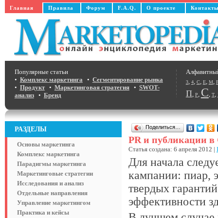
Главная
Правила
Форум
F.A.Q.
О проекте
Контакт
Популярные статьи
Алфавитны
•
Комплекс маркетинга
•
Сегментирование рынка
,
,
,
,
,
3
4
C
E
M
•
Продукт
•
Маркетинговая стратегия
•
SWOT-
С
П
,
,
,
,
анализ
•
Бренд
Р
Т
Поделиться…
РАЗДЕЛЫ
PR и публикации в
Основы маркетинга
Статья создана: 6 апреля 2012 |
Комплекс маркетинга
Для начала следу
Парадигмы маркетинга
кампании: пиар, 
Маркетинговые стратегии
Исследования и анализ
твердых гаранти
Отдельные направления
эффективности зд
Управление маркетингом
Практика и кейсы
В лучшем случае 