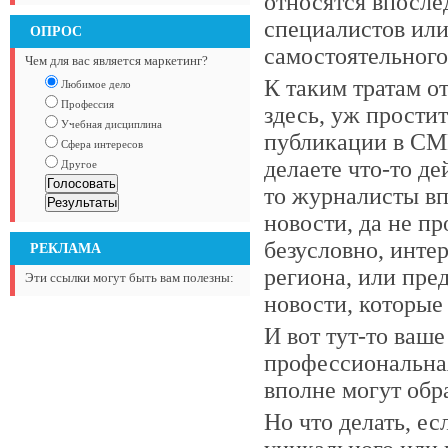
относятся впосле
специалистов или
ОПРОС
самостоятельного 
Чем для вас является маркетинг?
К таким тратам о
Любимое дело
Профессия
здесь, уж простит
Учебная дисциплина
публикации в СМ
Сфера интересов
делаете что-то д
Другое
то журналисты вп
новости, да не пр
безусловно, инте
РЕКЛАМА
региона, или пре
Эти ссылки могут быть вам полезны:
новости, которые
И вот тут-то ваш
профессиональна
вполне могут обр
Но что делать, ес