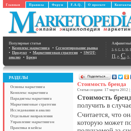
Главная
Правила
Форум
F.A.Q.
О проекте
Контакт
Популярные статьи
Алфавитны
•
Комплекс маркетинга
•
Сегментирование рынка
,
,
,
,
,
3
4
C
E
M
•
Продукт
•
Маркетинговая стратегия
•
SWOT-
С
П
,
,
,
,
анализ
•
Бренд
Р
Т
Поделиться…
РАЗДЕЛЫ
Стоимость бренда
Основы маркетинга
Статья создана: 17 марта 2012 |
Комплекс маркетинга
Стоимость брен
Парадигмы маркетинга
получить в случ
Маркетинговые стратегии
Исследования и анализ
Считается, что о
Отдельные направления
которую может по
Управление маркетингом
Практика и кейсы
получаемой за сч