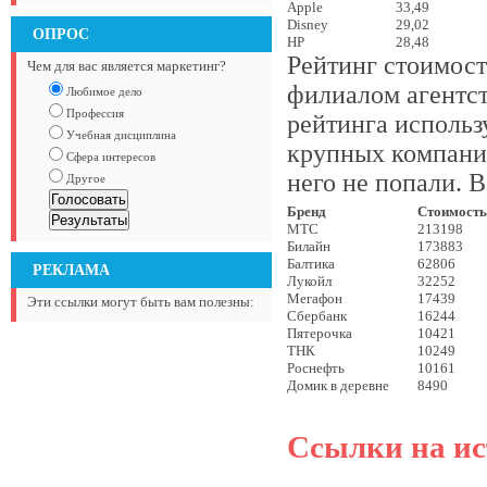
Apple
33,49
Disney
29,02
ОПРОС
HP
28,48
Рейтинг стоимост
Чем для вас является маркетинг?
филиалом агентств
Любимое дело
Профессия
рейтинга использ
Учебная дисциплина
крупных компаний
Сфера интересов
него не попали. В
Другое
Бренд
Стоимость,
МТС
213198
Билайн
173883
Балтика
62806
РЕКЛАМА
Лукойл
32252
Мегафон
17439
Эти ссылки могут быть вам полезны:
Сбербанк
16244
Пятерочка
10421
ТНК
10249
Роснефть
10161
Домик в деревне
8490
Ссылки на ис