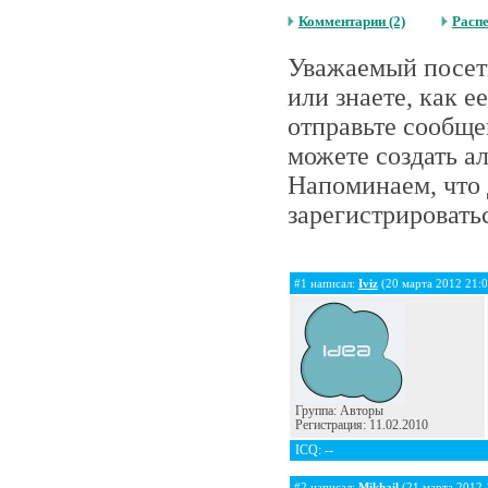
Комментарии (2)
Расп
Уважаемый посети
или знаете, как 
отправьте сообще
можете создать а
Напоминаем, что 
зарегистрироватьс
#1 написал:
Iviz
(20 марта 2012 21:0
Группа: Авторы
Регистрация: 11.02.2010
ICQ: --
#2 написал:
Mikhail
(21 марта 2012 