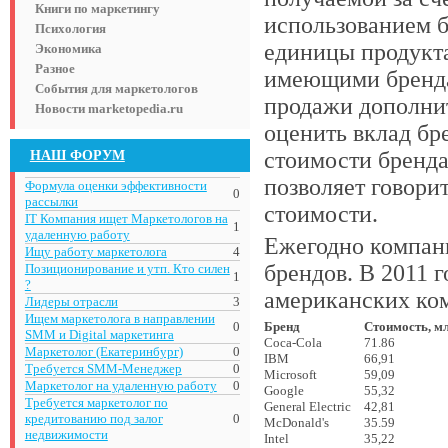
Книги по маркетингу
использованием б
Психология
единицы продукта
Экономика
Разное
имеющими бренда)
События для маркетологов
продажи дополни
Новости marketopedia.ru
оценить вклад бр
НАШ ФОРУМ
стоимости бренда
позволяет говорит
Формула оценки эффективности
0
рассылки
стоимости.
IT Компания ищет Маркетологов на
1
удаленную работу
Ежегодно компа
Ищу работу маркетолога
4
брендов. В 2011 г
Позиционирование и утп. Кто силен
1
?
американских ко
Лидеры отрасли
3
Ищем маркетолога в направлении
0
Бренд
Стоимость, мл
SMM и Digital маркетинга
Coca-Cola
71.86
Маркетолог (Екатеринбург)
0
IBM
66,91
Требуется SMM-Менеджер
0
Microsoft
59,09
Маркетолог на удаленную работу
0
Google
55,32
Требуется маркетолог по
General Electric
42,81
кредитованию под залог
0
McDonald's
35.59
недвижимости
Intel
35,22