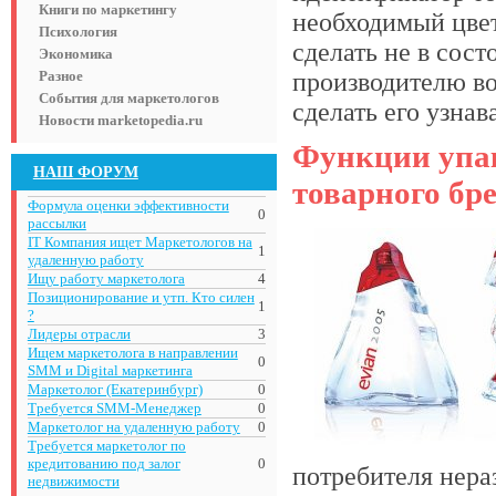
Книги по маркетингу
необходимый цвет 
Психология
сделать не в сос
Экономика
Разное
производителю во
События для маркетологов
сделать его узна
Новости marketopedia.ru
Функции упа
НАШ ФОРУМ
товарного бр
Формула оценки эффективности
0
рассылки
IT Компания ищет Маркетологов на
1
удаленную работу
Ищу работу маркетолога
4
Позиционирование и утп. Кто силен
1
?
Лидеры отрасли
3
Ищем маркетолога в направлении
0
SMM и Digital маркетинга
Маркетолог (Екатеринбург)
0
Требуется SMM-Менеджер
0
Маркетолог на удаленную работу
0
Требуется маркетолог по
кредитованию под залог
0
потребителя нера
недвижимости