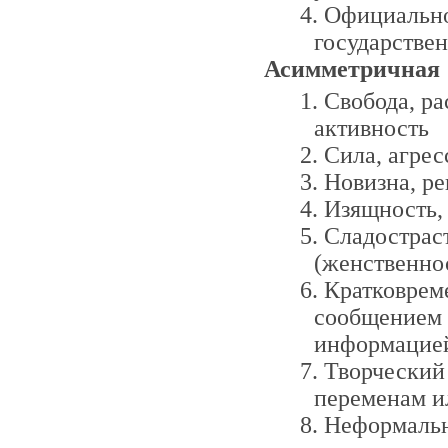
Официально
государстве
Асимметричная
Свобода, ра
активность
Сила, агрес
Новизна, р
Изящность, 
Сладострас
(женственно
Кратковреме
сообщением о
информацией
Творческий 
переменам и
Неформальн