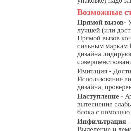
упаковке) надо з
Возможные ст
Прямой вызов
- 
лучшей (или дост
Прямой вызов ко
сильным маркам 
дизайна лидирую
совершенствовани
Имитация - Дости
Использование а
дизайна, провер
Наступление
- А
вытеснение слабы
блока с помощью 
Инфильтрация
-
Выделение и дем