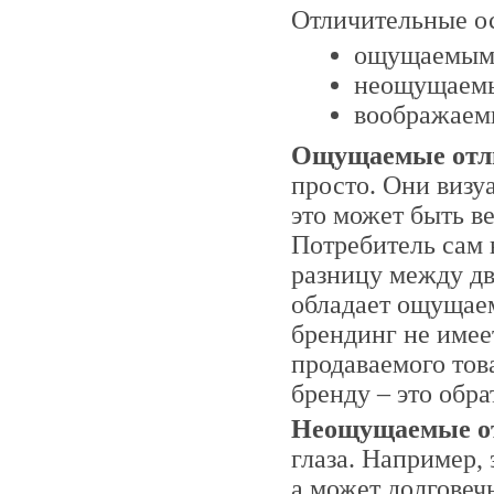
Отличительные ос
ощущаемым
неощущаем
воображаем
Ощущаемые отл
просто. Они визу
это может быть вес
Потребитель сам 
разницу между дв
обладает ощущае
брендинг не имее
продаваемого това
бренду – это обр
Неощущаемые о
глаза. Например,
а может долговеч