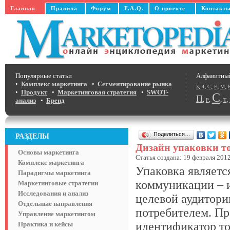
Главная
Правила
Форум
F.A.Q.
О проекте
Контакт
Популярные статьи
Алфавитны
•
Комплекс маркетинга
•
Сегментирование рынка
,
,
,
,
,
3
4
C
E
M
•
Продукт
•
Маркетинговая стратегия
•
SWOT-
С
П
,
,
,
,
анализ
•
Бренд
Р
Т
Поделиться…
РАЗДЕЛЫ
Дизайн упаковки т
Основы маркетинга
Статья создана: 19 февраля 2012
Комплекс маркетинга
Упаковка являетс
Парадигмы маркетинга
коммуникации – 
Маркетинговые стратегии
Исследования и анализ
целевой аудитори
Отдельные направления
потребителем. Пр
Управление маркетингом
идентификатор т
Практика и кейсы