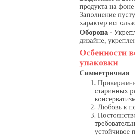
продукта на фоне
Заполнение пусту
характер использ
Оборона
- Укреп
дизайне, укрепле
Осбенности 
упаковки
Симметричная
Приверженн
старинных ре
консерватиз
Любовь к по
Постоянство
требователь
устойчивое 