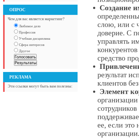
Создание и
ОПРОС
определенны
Чем для вас является маркетинг?
слою, или с
Любимое дело
доверие. С 
Профессия
Учебная дисциплина
управлять им
Сфера интересов
конкурентов 
Другое
средство пр
Привлечени
результат ис
РЕКЛАМА
клиентов бе
Эти ссылки могут быть вам полезны:
Элемент ко
организации 
сотрудников
поддерживае
ее, если это
организации