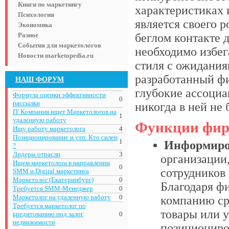
Книги по маркетингу
характеристиках 
Психология
является своего 
Экономика
Разное
беглом контакте 
События для маркетологов
необходимо избе
Новости marketopedia.ru
стиля с ожидания
разработанный ф
НАШ ФОРУМ
глубокие ассоциа
Формула оценки эффективности
0
рассылки
никогда в ней не 
IT Компания ищет Маркетологов на
1
удаленную работу
Функции фир
Ищу работу маркетолога
4
Позиционирование и утп. Кто силен
1
Информиров
?
Лидеры отрасли
3
организации,
Ищем маркетолога в направлении
0
сотрудников 
SMM и Digital маркетинга
Маркетолог (Екатеринбург)
0
Благодаря ф
Требуется SMM-Менеджер
0
Маркетолог на удаленную работу
0
компанию ср
Требуется маркетолог по
товары или у
кредитованию под залог
0
недвижимости
позициониро