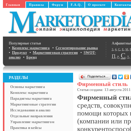
Главная
Правила
Форум
F.A.Q.
О проекте
Контакт
Популярные статьи
Алфавитны
•
Комплекс маркетинга
•
Сегментирование рынка
,
,
,
,
,
3
4
C
E
M
•
Продукт
•
Маркетинговая стратегия
•
SWOT-
С
П
,
,
,
,
анализ
•
Бренд
Р
Т
Поделиться…
РАЗДЕЛЫ
Фирменный стиль
Основы маркетинга
Статья создана: 13 августа 2011
Комплекс маркетинга
Фирменный сти
Парадигмы маркетинга
средств, совокуп
Маркетинговые стратегии
Исследования и анализ
помощи которых 
Отдельные направления
(компании или пр
Управление маркетингом
конкурентоспособ
Практика и кейсы