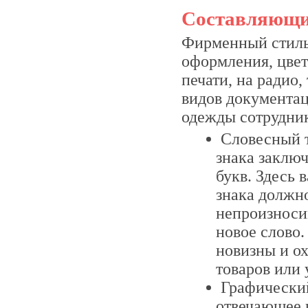
Составляющи
Фирменный стиль
оформления, цвет
печати, на радио,
видов документац
одежды сотрудник
Словесный т
знака заключ
букв. Здесь 
знака должно
непроизноси
новое слово.
новизны и о
товаров или 
Графический
отвечающее 