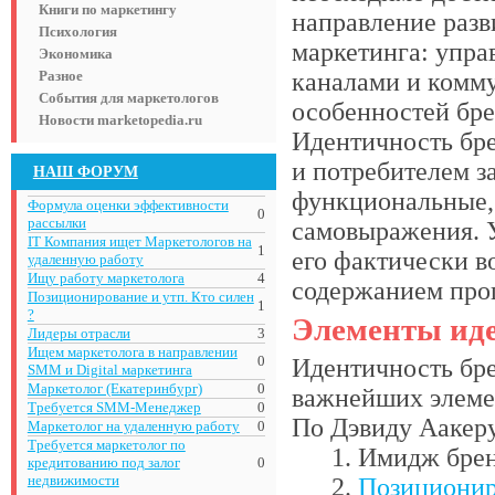
Книги по маркетингу
направление разв
Психология
маркетинга: упра
Экономика
Разное
каналами и комм
События для маркетологов
особенностей бре
Новости marketopedia.ru
Идентичность бр
и потребителем з
НАШ ФОРУМ
функциональные,
Формула оценки эффективности
0
рассылки
самовыражения. 
IT Компания ищет Маркетологов на
1
его фактически 
удаленную работу
Ищу работу маркетолога
4
содержанием про
Позиционирование и утп. Кто силен
1
?
Элементы иде
Лидеры отрасли
3
Ищем маркетолога в направлении
0
Идентичность бре
SMM и Digital маркетинга
Маркетолог (Екатеринбург)
0
важнейших элеме
Требуется SMM-Менеджер
0
По Дэвиду Аакеру
Маркетолог на удаленную работу
0
Требуется маркетолог по
Имидж брен
кредитованию под залог
0
недвижимости
Позиционир