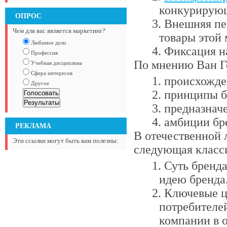
конкурирующ
ОПРОС
Внешняя пер
Чем для вас является маркетинг?
товары этой
Любимое дело
Фиксация н
Профессия
По мнению Ван Ге
Учебная дисциплина
Сфера интересов
происхожден
Другое
принципы б
предназначе
амбиции бр
РЕКЛАМА
В отечественной 
Эти ссылки могут быть вам полезны:
следующая класс
Суть бренд
идею бренда
Ключевые ц
потребителей
компании в о