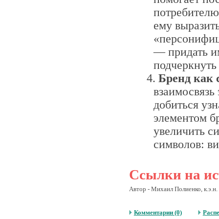
потребителю
ему выразить
«персонифиц
— придать и
подчеркнуть
Бренд как 
взаимосвязь 
добиться уз
элементом бр
увеличить си
символов: ви
Ссылки на ис
Автор - Михаил Полиенко, к.э.н. 
Комментарии (0)
Расп