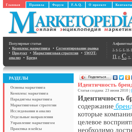
Главная
Правила
Форум
F.A.Q.
О проекте
Контакт
Популярные статьи
Алфавитны
•
Комплекс маркетинга
•
Сегментирование рынка
,
,
,
,
,
3
4
C
E
M
•
Продукт
•
Маркетинговая стратегия
•
SWOT-
С
П
,
,
,
,
анализ
•
Бренд
Р
Т
Поделиться…
РАЗДЕЛЫ
Идентичность брен
Основы маркетинга
Статья создана: 23 июня 2010 |
Комплекс маркетинга
Идентичность бре
Парадигмы маркетинга
содержание
брен
Маркетинговые стратегии
Исследования и анализ
которые компания
Отдельные направления
целевое восприят
Управление маркетингом
необходимо дости
Практика и кейсы