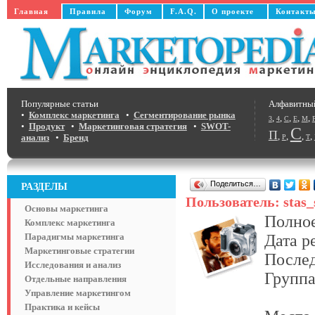
Главная
Правила
Форум
F.A.Q.
О проекте
Контакт
Популярные статьи
Алфавитны
•
Комплекс маркетинга
•
Сегментирование рынка
,
,
,
,
,
3
4
C
E
M
•
Продукт
•
Маркетинговая стратегия
•
SWOT-
С
П
,
,
,
,
анализ
•
Бренд
Р
Т
Поделиться…
РАЗДЕЛЫ
Пользователь: stas_
Основы маркетинга
Полное
Комплекс маркетинга
Парадигмы маркетинга
Дата р
Маркетинговые стратегии
Послед
Исследования и анализ
Группа
Отдельные направления
Управление маркетингом
Практика и кейсы