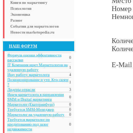
Место 
Книги по маркетингу
Номер
Психология
Экономика
Немног
Разное
События для маркетологов
Новости marketopedia.ru
Количе
НАШ ФОРУМ
Количе
Формула оценки эффективности
0
рассылки
E-Mail 
IT Компания ищет Маркетологов на
1
удаленную работу
Ищу работу маркетолога
4
Позиционирование и утп. Кто силен
1
?
Лидеры отрасли
3
Ищем маркетолога в направлении
0
SMM и Digital маркетинга
Маркетолог (Екатеринбург)
0
Требуется SMM-Менеджер
0
Маркетолог на удаленную работу
0
Требуется маркетолог по
кредитованию под залог
0
недвижимости