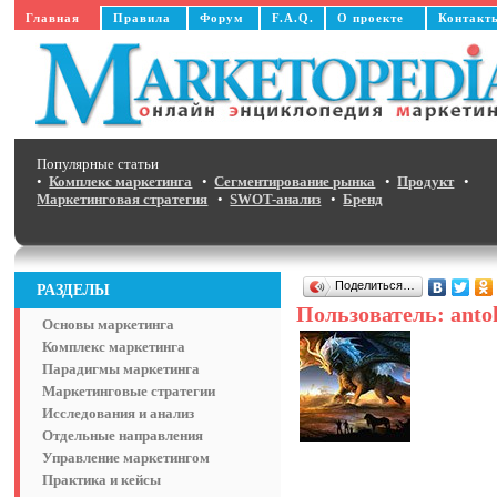
Главная
Правила
Форум
F.A.Q.
О проекте
Контакт
Популярные статьи
•
Комплекс маркетинга
•
Сегментирование рынка
•
Продукт
•
Маркетинговая стратегия
•
SWOT-анализ
•
Бренд
Поделиться…
РАЗДЕЛЫ
Пользователь: anto
Основы маркетинга
Комплекс маркетинга
Парадигмы маркетинга
Маркетинговые стратегии
Исследования и анализ
Отдельные направления
Управление маркетингом
Практика и кейсы