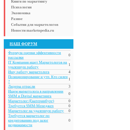
Книги по маркетингу
Психология
Экономика
Разное
События для маркетологов
Новости marketopedia.ru
НАШ ФОРУМ
Формула оценки эффективности
0
рассылки
IT Компания ищет Маркетологов на
1
удаленную работу
Ищу работу маркетолога
4
Позиционирование и утп. Кто силен
1
?
Лидеры отрасли
3
Ищем маркетолога в направлении
0
SMM и Digital маркетинга
Маркетолог (Екатеринбург)
0
Требуется SMM-Менеджер
0
Маркетолог на удаленную работу
0
Требуется маркетолог по
кредитованию под залог
0
недвижимости