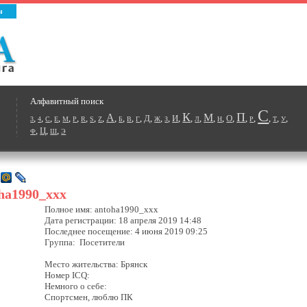
ы
Алфавитный поиск
С
К
П
А
М
,
,
,
,
,
,
,
,
,
,
,
,
,
Д
,
,
,
И
,
,
,
,
,
О
,
,
,
,
,
,
3
4
C
E
M
P
R
S
Z
Б
В
Г
Ж
З
Л
Н
Р
Т
У
,
Ц
,
,
Ф
Ш
Э
ha1990_xxx
Полное имя: antoha1990_xxx
Дата регистрации: 18 апреля 2019 14:48
Последнее посещение: 4 июня 2019 09:25
Группа: Посетители
Место жительства: Брянск
Номер ICQ:
Немного о себе:
Спортсмен, люблю ПК