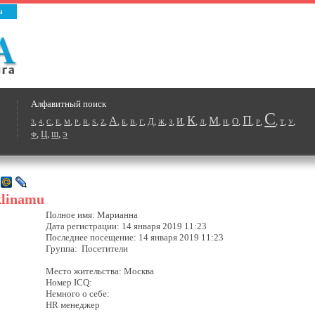
ы
Алфавитный поиск
С
К
П
А
М
,
,
,
,
,
,
,
,
,
,
,
,
,
Д
,
,
,
И
,
,
,
,
,
О
,
,
,
,
,
,
3
4
C
E
M
P
R
S
Z
Б
В
Г
Ж
З
Л
Н
Р
Т
У
,
Ц
,
,
Ф
Ш
Э
klinamu
Полное имя: Марианна
Дата регистрации: 14 января 2019 11:23
Последнее посещение: 14 января 2019 11:23
Группа: Посетители
Место жительства: Москва
Номер ICQ:
Немного о себе:
HR менеджер