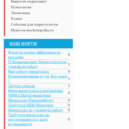
Книги по маркетингу
Психология
Экономика
Разное
События для маркетологов
Новости marketopedia.ru
НАШ ФОРУМ
Формула оценки эффективности
0
рассылки
IT Компания ищет Маркетологов на
1
удаленную работу
Ищу работу маркетолога
4
Позиционирование и утп. Кто силен
1
?
Лидеры отрасли
3
Ищем маркетолога в направлении
0
SMM и Digital маркетинга
Маркетолог (Екатеринбург)
0
Требуется SMM-Менеджер
0
Маркетолог на удаленную работу
0
Требуется маркетолог по
кредитованию под залог
0
недвижимости