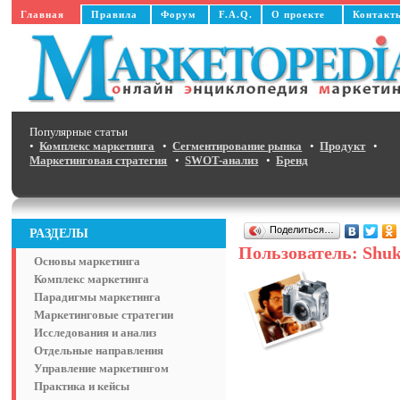
Главная
Правила
Форум
F.A.Q.
О проекте
Контакт
Популярные статьи
•
Комплекс маркетинга
•
Сегментирование рынка
•
Продукт
•
Маркетинговая стратегия
•
SWOT-анализ
•
Бренд
Поделиться…
РАЗДЕЛЫ
Пользователь: Shu
Основы маркетинга
Комплекс маркетинга
Парадигмы маркетинга
Маркетинговые стратегии
Исследования и анализ
Отдельные направления
Управление маркетингом
Практика и кейсы