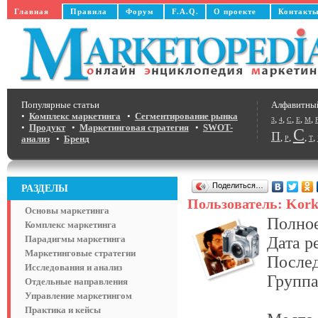
Главная
Правила
Форум
F.A.Q.
О проекте
Контакт
Популярные статьи
Алфавитны
•
Комплекс маркетинга
•
Сегментирование рынка
,
,
,
,
,
3
4
C
E
M
•
Продукт
•
Маркетинговая стратегия
•
SWOT-
С
П
,
,
,
,
анализ
•
Бренд
Р
Т
Поделиться…
РАЗДЕЛЫ
Пользователь: Kork
Основы маркетинга
Полное
Комплекс маркетинга
Парадигмы маркетинга
Дата р
Маркетинговые стратегии
Послед
Исследования и анализ
Группа
Отдельные направления
Управление маркетингом
Практика и кейсы