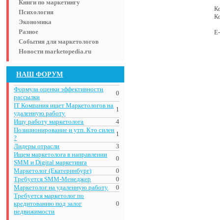
Книги по маркетингу
К
Психология
К
Экономика
Разное
E-
События для маркетологов
Новости marketopedia.ru
НАШ ФОРУМ
Формула оценки эффективности
0
рассылки
IT Компания ищет Маркетологов на
1
удаленную работу
Ищу работу маркетолога
4
Позиционирование и утп. Кто силен
1
?
Лидеры отрасли
3
Ищем маркетолога в направлении
0
SMM и Digital маркетинга
Маркетолог (Екатеринбург)
0
Требуется SMM-Менеджер
0
Маркетолог на удаленную работу
0
Требуется маркетолог по
кредитованию под залог
0
недвижимости