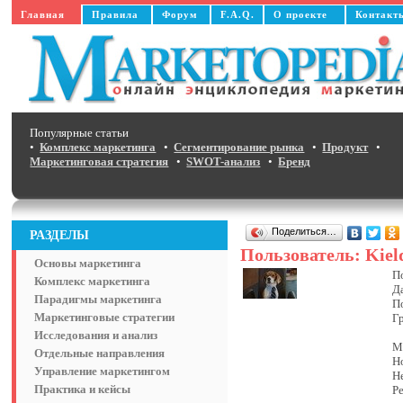
Главная
Правила
Форум
F.A.Q.
О проекте
Контакт
Популярные статьи
•
Комплекс маркетинга
•
Сегментирование рынка
•
Продукт
•
Маркетинговая стратегия
•
SWOT-анализ
•
Бренд
Поделиться…
РАЗДЕЛЫ
Пользователь: Kiel
Основы маркетинга
П
Комплекс маркетинга
Д
Парадигмы маркетинга
П
Маркетинговые стратегии
Г
Исследования и анализ
М
Отдельные направления
Н
Управление маркетингом
Н
Практика и кейсы
Р