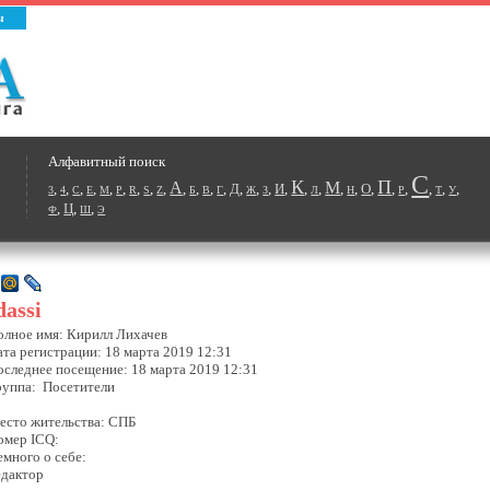
ы
Алфавитный поиск
С
К
П
А
М
,
,
,
,
,
,
,
,
,
,
,
,
,
Д
,
,
,
И
,
,
,
,
,
О
,
,
,
,
,
,
3
4
C
E
M
P
R
S
Z
Б
В
Г
Ж
З
Л
Н
Р
Т
У
,
Ц
,
,
Ф
Ш
Э
dassi
олное имя: Кирилл Лихачев
ата регистрации: 18 марта 2019 12:31
оследнее посещение: 18 марта 2019 12:31
руппа: Посетители
есто жительства: СПБ
омер ICQ:
емного о себе:
едактор