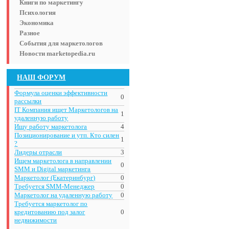
Книги по маркетингу
Психология
Экономика
Разное
События для маркетологов
Новости marketopedia.ru
НАШ ФОРУМ
Формула оценки эффективности
0
рассылки
IT Компания ищет Маркетологов на
1
удаленную работу
Ищу работу маркетолога
4
Позиционирование и утп. Кто силен
1
?
Лидеры отрасли
3
Ищем маркетолога в направлении
0
SMM и Digital маркетинга
Маркетолог (Екатеринбург)
0
Требуется SMM-Менеджер
0
Маркетолог на удаленную работу
0
Требуется маркетолог по
кредитованию под залог
0
недвижимости