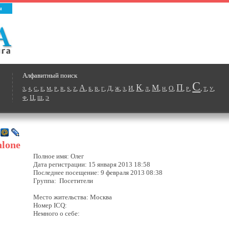
ы
Алфавитный поиск
С
К
П
А
М
,
,
,
,
,
,
,
,
,
,
,
,
,
Д
,
,
,
И
,
,
,
,
,
О
,
,
,
,
,
,
3
4
C
E
M
P
R
S
Z
Б
В
Г
Ж
З
Л
Н
Р
Т
У
,
Ц
,
,
Ф
Ш
Э
alone
Полное имя: Олег
Дата регистрации: 15 января 2013 18:58
Последнее посещение: 9 февраля 2013 08:38
Группа: Посетители
Место жительства: Москва
Номер ICQ:
Немного о себе: