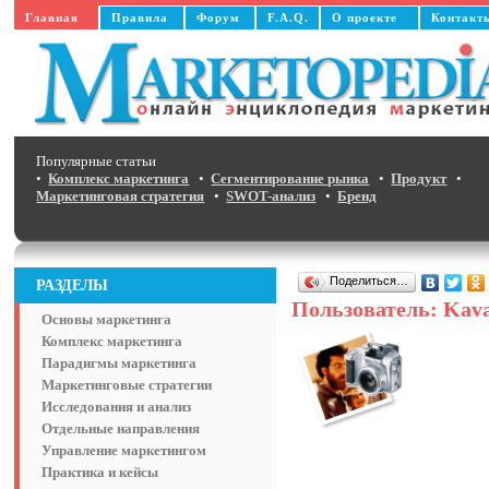
Главная
Правила
Форум
F.A.Q.
О проекте
Контакт
Популярные статьи
•
Комплекс маркетинга
•
Сегментирование рынка
•
Продукт
•
Маркетинговая стратегия
•
SWOT-анализ
•
Бренд
Поделиться…
РАЗДЕЛЫ
Пользователь: Kav
Основы маркетинга
Комплекс маркетинга
Парадигмы маркетинга
Маркетинговые стратегии
Исследования и анализ
Отдельные направления
Управление маркетингом
Практика и кейсы