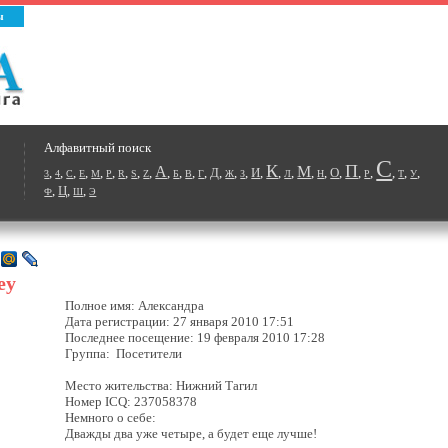
ы
Алфавитный поиск
С
К
П
А
М
,
,
,
,
,
,
,
,
,
,
,
,
,
Д
,
,
,
И
,
,
,
,
,
О
,
,
,
,
,
,
3
4
C
E
M
P
R
S
Z
Б
В
Г
Ж
З
Л
Н
Р
Т
У
,
Ц
,
,
Ф
Ш
Э
ey
Полное имя: Александра
Дата регистрации: 27 января 2010 17:51
Последнее посещение: 19 февраля 2010 17:28
Группа: Посетители
Место жительства: Нижний Тагил
Номер ICQ: 237058378
Немного о себе:
Дважды два уже четыре, а будет еще лучше!