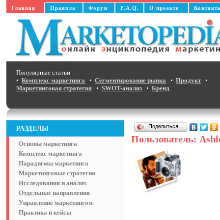
Главная
Правила
Форум
F.A.Q.
О проекте
Контакт
Популярные статьи
•
Комплекс маркетинга
•
Сегментирование рынка
•
Продукт
•
Маркетинговая стратегия
•
SWOT-анализ
•
Бренд
Поделиться…
РАЗДЕЛЫ
Пользователь: Ashl
Основы маркетинга
Комплекс маркетинга
Парадигмы маркетинга
Маркетинговые стратегии
Исследования и анализ
Отдельные направления
Управление маркетингом
Практика и кейсы