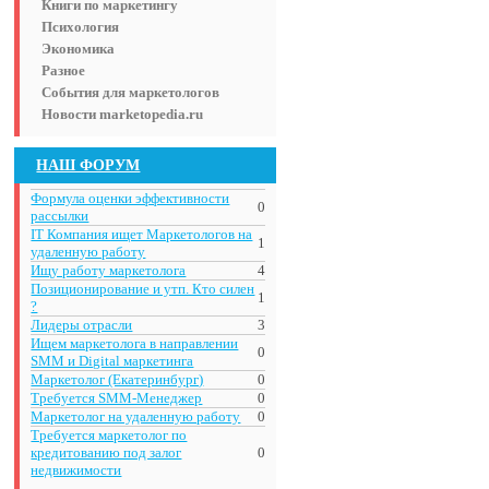
Книги по маркетингу
Психология
Экономика
Разное
События для маркетологов
Новости marketopedia.ru
НАШ ФОРУМ
Формула оценки эффективности
0
рассылки
IT Компания ищет Маркетологов на
1
удаленную работу
Ищу работу маркетолога
4
Позиционирование и утп. Кто силен
1
?
Лидеры отрасли
3
Ищем маркетолога в направлении
0
SMM и Digital маркетинга
Маркетолог (Екатеринбург)
0
Требуется SMM-Менеджер
0
Маркетолог на удаленную работу
0
Требуется маркетолог по
кредитованию под залог
0
недвижимости