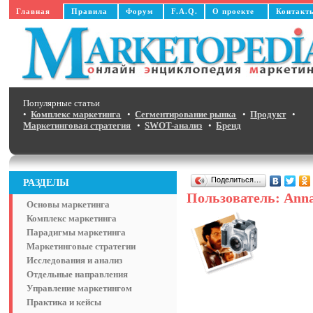
Главная
Правила
Форум
F.A.Q.
О проекте
Контакт
Популярные статьи
•
Комплекс маркетинга
•
Сегментирование рынка
•
Продукт
•
Маркетинговая стратегия
•
SWOT-анализ
•
Бренд
Поделиться…
РАЗДЕЛЫ
Пользователь: Ann
Основы маркетинга
Комплекс маркетинга
Парадигмы маркетинга
Маркетинговые стратегии
Исследования и анализ
Отдельные направления
Управление маркетингом
Практика и кейсы