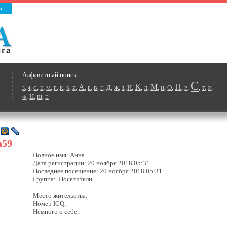
ы
Алфавитный поиск
С
К
П
А
М
,
,
,
,
,
,
,
,
,
,
,
,
,
Д
,
,
,
И
,
,
,
,
,
О
,
,
,
,
,
,
3
4
C
E
M
P
R
S
Z
Б
В
Г
Ж
З
Л
Н
Р
Т
У
,
Ц
,
,
Ф
Ш
Э
a59
Полное имя: Анна
Дата регистрации: 20 ноября 2018 05:31
Последнее посещение: 20 ноября 2018 05:31
Группа: Посетители
Место жительства:
Номер ICQ:
Немного о себе: