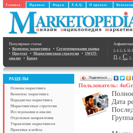
Главная
Правила
Форум
F.A.Q.
О проекте
Контакт
Популярные статьи
Алфавитны
•
Комплекс маркетинга
•
Сегментирование рынка
,
,
,
,
,
3
4
C
E
M
•
Продукт
•
Маркетинговая стратегия
•
SWOT-
С
П
,
,
,
,
анализ
•
Бренд
Р
Т
Поделиться…
РАЗДЕЛЫ
Пользователь: 4uG
Основы маркетинга
Полное
Комплекс маркетинга
Парадигмы маркетинга
Дата р
Маркетинговые стратегии
Послед
Исследования и анализ
Группа
Отдельные направления
Управление маркетингом
Практика и кейсы