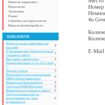
Место 
Книги по маркетингу
Номер
Психология
Экономика
Немног
Разное
4u Gro
События для маркетологов
Новости marketopedia.ru
Количе
НАШ ФОРУМ
Количе
Формула оценки эффективности
0
рассылки
E-Mail 
IT Компания ищет Маркетологов на
1
удаленную работу
Ищу работу маркетолога
4
Позиционирование и утп. Кто силен
1
?
Лидеры отрасли
3
Ищем маркетолога в направлении
0
SMM и Digital маркетинга
Маркетолог (Екатеринбург)
0
Требуется SMM-Менеджер
0
Маркетолог на удаленную работу
0
Требуется маркетолог по
кредитованию под залог
0
недвижимости