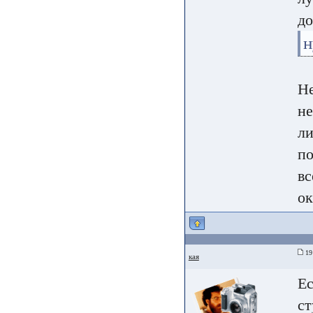
до
н
Не
не
ли
по
вс
ок
19 
кая
Ес
ст