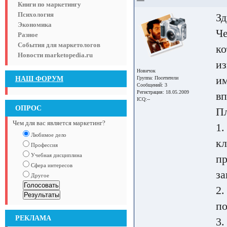
Книги по маркетингу
Психология
Зд
Экономика
Че
Разное
События для маркетологов
ко
Новости marketopedia.ru
из
Новичок
им
НАШ ФОРУМ
Группа:
Посетители
Сообщений: 3
Регистрация: 18.05.2009
вп
ICQ:--
ОПРОС
Пл
Чем для вас является маркетинг?
1.
Любимое дело
кл
Профессия
Учебная дисциплина
пр
Сфера интересов
за
Другое
2.
по
РЕКЛАМА
3.