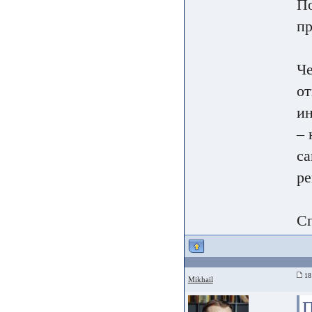
По
пр
Че
от
ин
– 
са
ре
Сп
18 
Mikhail
П