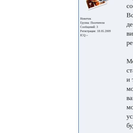
со
Вс
Новичок
де
Группа:
Посетители
Сообщений: 3
Регистрация: 18.05.2009
ви
ICQ:--
ре
Мо
ст
и 
мо
ва
мо
ус
бу