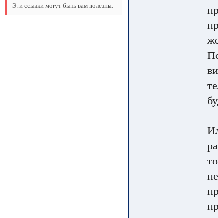
Эти ссылки могут быть вам полезны:
пр
пр
же
По
ви
те
бу
Ил
ра
то
не
пр
пр