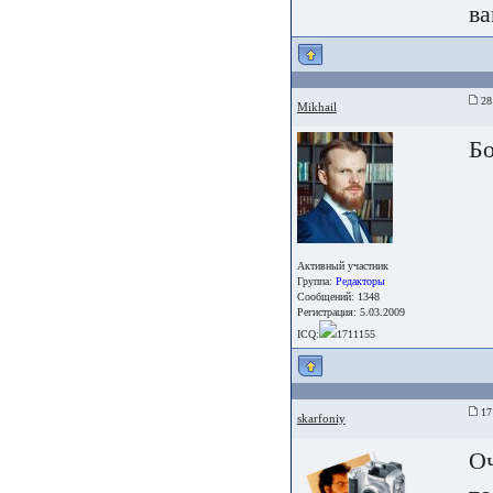
ва
28 
Mikhail
Бо
Активный участник
Группа:
Редакторы
Сообщений: 1348
Регистрация: 5.03.2009
ICQ:
1711155
17
skarfoniy
Оч