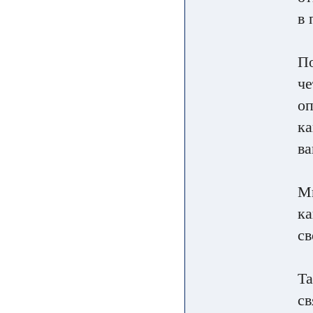
в 
По
че
оп
ка
ва
Мн
ка
св
Та
св