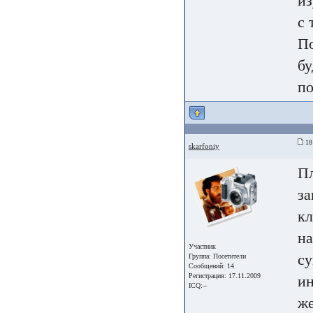
из
с 
По
бу
по
18
skarfoniy
Пл
за
кл
на
Участник
су
Группа:
Посетители
Сообщений: 14
Регистрация: 17.11.2009
ин
ICQ:--
же