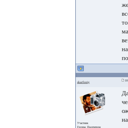
же
вс
то
ма
ве
на
по
18
skarfoniy
Да
че
ож
на
Участник
Группа:
Посетители