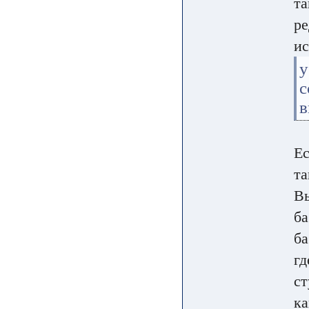
та
ре
ис
с
в
Ес
та
Вы
ба
ба
гд
ст
ка