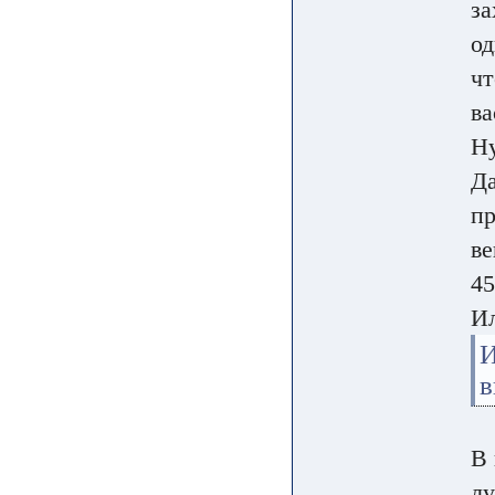
за
од
чт
ва
Ну
Да
пр
ве
45
Ил
И
в
В 
лу