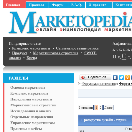
Главная
Правила
Форум
F.A.Q.
О проекте
Контакт
Популярные статьи
Алфавитны
•
Комплекс маркетинга
•
Сегментирование рынка
,
,
,
,
,
3
4
C
E
M
•
Продукт
•
Маркетинговая стратегия
•
SWOT-
С
П
,
,
,
,
анализ
•
Бренд
Р
Т
Поделиться…
РАЗДЕЛЫ
Форум маркетологов
»
Форум 
Основы маркетинга
Комплекс маркетинга
Парадигмы маркетинга
Маркетинговые стратегии
2 страниц
1
2
Далее
Исследования и анализ
Отдельные направления
раскрутка дизайн - студии.
Управление маркетингом
Практика и кейсы
18 
кая