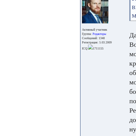
в
м
Активный участник
Да
Группа:
Редакторы
Сообщений: 1348
Регистрация: 5.03.2009
Во
ICQ:
1711155
мо
кр
об
мо
бо
по
Ре
до
ну