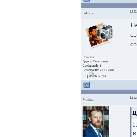
22
heldexa
Не
со
со
Новичок
Группа:
Посетители
Сообщений: 8
Регистрация: 21.11.2009
ICQ:
366597449
22
Mikhail
Ц
в