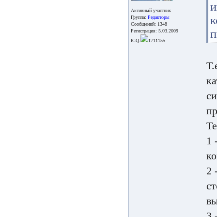
и
Активный участник
к
Группа:
Редакторы
Сообщений: 1348
п
Регистрация: 5.03.2009
ICQ:
1711155
Т.
ка
си
пр
Те
1 
ко
2 
ст
вы
3 