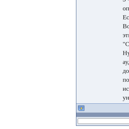
о
Ес
Во
эт
"С
Ну
ау
до
по
ис
ун