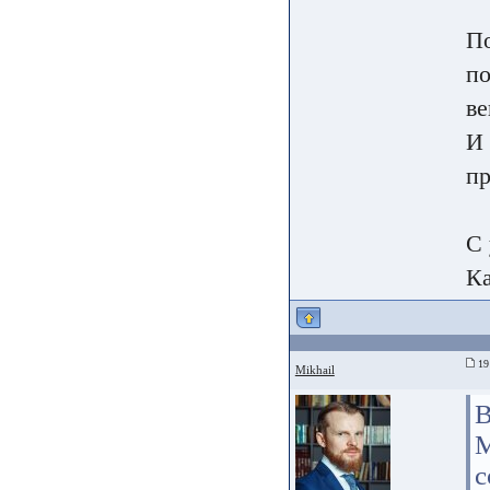
По
по
ве
И 
пр
С 
Ка
19 
Mikhail
В
М