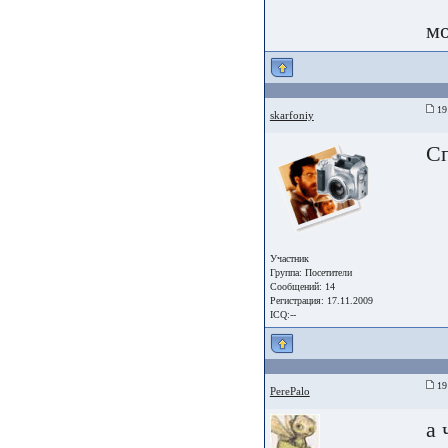
мо
19
skarfoniy
Сп
Участник
Группа:
Посетители
Сообщений: 14
Регистрация: 17.11.2009
ICQ:--
19
PerePalo
а 