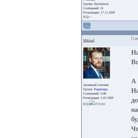
Группа:
Посетители
Сообщений: 14
Регистрация: 17.11.2009
ICQ:--
18
Mikhail
На
Во
А 
Активный участник
На
Группа:
Редакторы
Сообщений: 1348
Регистрация: 5.03.2009
до
ICQ:
1711155
на
бу
Чт