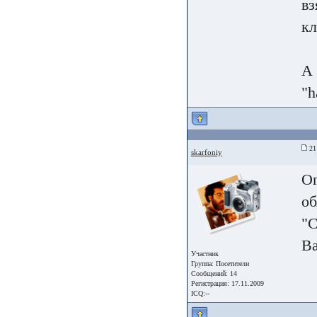
вз
кл
А 
"h
21
skarfoniy
Ог
об
"С
Ва
Участник
Группа:
Посетители
Сообщений: 14
Регистрация: 17.11.2009
ICQ:--