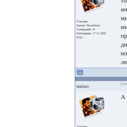
то
ин
мн
Участник
им
Группа:
Посетители
Сообщений: 14
Регистрация: 17.11.2009
пр
ICQ:--
ди
но
лю
17
skarfoniy
А 
Участник