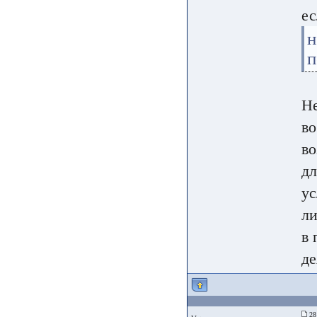
ес
н
п
Не
во
во
дл
ус
ли
в 
де
28 