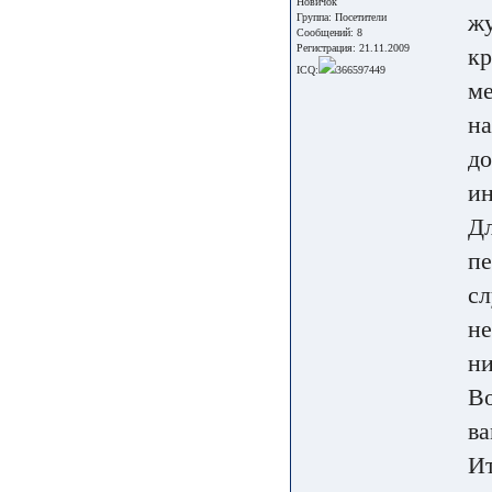
Новичок
жу
Группа:
Посетители
Сообщений: 8
Регистрация: 21.11.2009
кр
ICQ:
366597449
ме
на
до
ин
Дл
пе
сл
не
ни
Во
ва
Ит