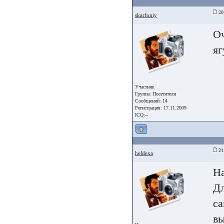
20
skarfoniy
Оч
яг
Участник
Группа:
Посетители
Сообщений: 14
Регистрация: 17.11.2009
ICQ:--
21
heldexa
На
Дл
са
вы