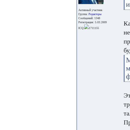
и
Активный участник
Группа:
Редакторы
Сообщений: 1348
Ка
Регистрация: 5.03.2009
ICQ:
1711155
не
пр
бу
М
м
ф
Эт
тр
та
Пр