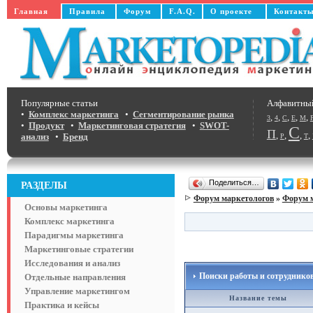
Главная
Правила
Форум
F.A.Q.
О проекте
Контакт
Популярные статьи
Алфавитны
•
Комплекс маркетинга
•
Сегментирование рынка
,
,
,
,
,
3
4
C
E
M
•
Продукт
•
Маркетинговая стратегия
•
SWOT-
С
П
,
,
,
,
анализ
•
Бренд
Р
Т
Поделиться…
РАЗДЕЛЫ
Форум маркетологов
»
Форум 
Основы маркетинга
Комплекс маркетинга
Парадигмы маркетинга
Маркетинговые стратегии
Исследования и анализ
Поиски работы и сотруднико
Отдельные направления
Управление маркетингом
Название темы
Практика и кейсы