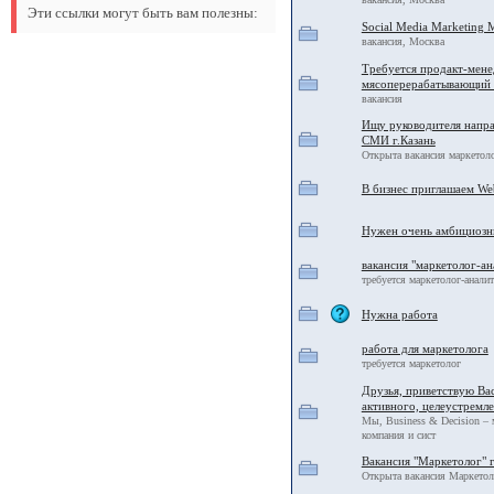
Эти ссылки могут быть вам полезны:
Social Media Marketing 
вакансия, Москва
Требуется продакт-мен
мясоперерабатывающий
вакансия
Ищу руководителя напра
СМИ г.Казань
Открыта вакансия маркетол
В бизнес приглашаем We
Нужен очень амбициозны
вакансия "маркетолог-ан
требуется маркетолог-анали
Нужна работа
работа для маркетолога
требуется маркетолог
Друзья, приветствую Ва
активного, целеустремл
Мы, Business & Decision –
компания и сист
Вакансия "Маркетолог" 
Открыта вакансия Маркетол