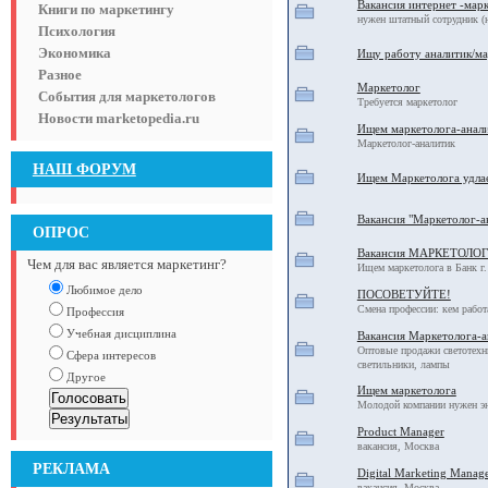
Вакансия интернет -марк
Книги по маркетингу
нужен штатный сотрудник (н
Психология
Экономика
Ищу работу аналитик/ма
Разное
Маркетолог
События для маркетологов
Требуется маркетолог
Новости marketopedia.ru
Ищем маркетолога-анали
Маркетолог-аналитик
НАШ ФОРУМ
Ищем Маркетолога удла
Вакансия "Маркетолог-ан
ОПРОС
Вакансия МАРКЕТОЛОГ
Чем для вас является маркетинг?
Ищем маркетолога в Банк г.
Любимое дело
ПОСОВЕТУЙТЕ!
Смена профессии: кем работ
Профессия
Учебная дисциплина
Вакансия Маркетолога-а
Оптовые продажи светотехн
Сфера интересов
светильники, лампы
Другое
Ищем маркетолога
Молодой компании нужен эн
Product Manager
вакансия, Москва
РЕКЛАМА
Digital Marketing Manag
вакансия, Москва