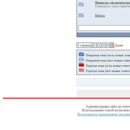
Вакансии для маркетоло
Руководтель отдела маркети
Работа
5 страниц
1
2
3
4
5
Далее
Открытая тема (есть новые отв
Открытая тема (нет новых отве
Горячая тема (есть новые ответ
Горячая тема (нет новых ответ
Администрация сайта не отвеч
Использование статей возможно т
Возможности размещениия рекламы