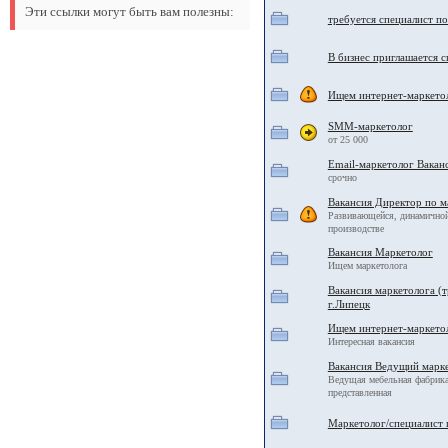
Эти ссылки могут быть вам полезны:
требуется специалист п
В бизнес приглашается с
Ищем интернет-маркетол
SMM-маркетолог
от 25 000
Email-маркетолог Вакан
срочно
Вакансия Директор по м
Развивающейся, динамичной
производстве
Вакансия Маркетолог
Ищем маркетолога
Вакансия маркетолога (
г.Липецк
Ищем интернет-маркето
Интересная вакансия
Вакансия Ведущий марк
Ведущая мебельная фабр
представленная
Маркетолог/специалист 