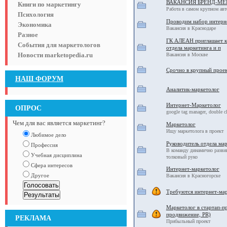
ВАКАНСИЯ БРЕНД-МЕ
Книги по маркетингу
Работа в самом крупном ав
Психология
Проводим набор интерн
Экономика
Вакансия в Краснодаре
Разное
ГК АЛЕАН приглашает к
События для маркетологов
отдела маркетинга и п
Новости marketopedia.ru
Вакансия в Москве
Срочно в крупный проек
НАШ ФОРУМ
Аналитик-маркетолог
Интернет-Маркетолог
ОПРОС
google tag manager, double cl
Чем для вас является маркетинг?
Маркетолог
Ищу маркетолога в проект
Любимое дело
Руководитель отдела ма
Профессия
В команду динамично разви
Учебная дисциплина
толковый руко
Сфера интересов
Интернет-маркетолог
Другое
Вакансия в Красногорске
Требуются интернет-ма
Маркетолог в стартап-пр
продвижение, PR)
РЕКЛАМА
Прибыльный проект