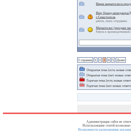
Ищем маркетолога-прод
Ищу бренд-менеджера/Д
г.Севастополь
работа, поиск сотрудника
Маркетолог (продакт м
Работа в производственной 
5 страниц
1
2
3
4
5
Далее
Открытая тема (есть новые отв
Открытая тема (нет новых отве
Горячая тема (есть новые ответ
Горячая тема (нет новых ответ
Администрация сайта не отвеч
Использование статей возможно т
Возможности размещениия рекламы