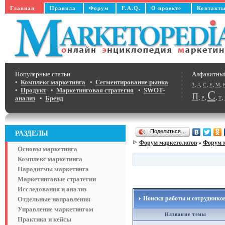
Главная
Правила
Форум
F.A.Q.
О проекте
Контакт
Популярные статьи
Алфавитны
•
Комплекс маркетинга
•
Сегментирование рынка
,
,
,
,
,
3
4
C
E
M
•
Продукт
•
Маркетинговая стратегия
•
SWOT-
С
П
,
,
,
,
анализ
•
Бренд
Р
Т
Поделиться…
РАЗДЕЛЫ
Форум маркетологов
»
Форум 
Основы маркетинга
Комплекс маркетинга
Парадигмы маркетинга
Маркетинговые стратегии
Исследования и анализ
Поиски работы и сотруднико
Отдельные направления
Управление маркетингом
Название темы
Практика и кейсы