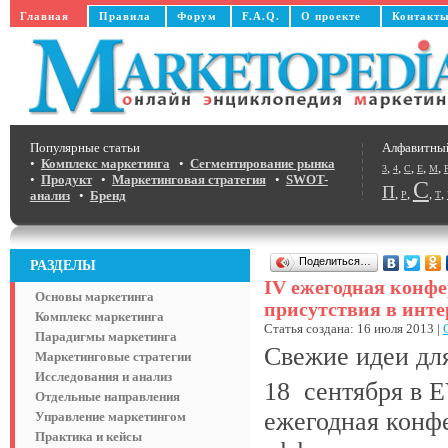
Главная
Правила
Форум
F.A.Q.
О проекте
Контакт
Популярные статьи
Алфавитны
•
Комплекс маркетинга
•
Сегментирование рынка
,
,
,
,
,
3
4
C
E
M
•
Продукт
•
Маркетинговая стратегия
•
SWOT-
С
П
,
,
,
,
анализ
•
Бренд
Р
Т
Поделиться…
РАЗДЕЛЫ
IV ежегодная конф
Основы маркетинга
присутствия в инте
Комплекс маркетинга
Статья создана: 16 июля 2013 |
Парадигмы маркетинга
Свежие идеи для
Маркетинговые стратегии
Исследования и анализ
18 сентября в 
Отдельные направления
ежегодная конф
Управление маркетингом
Практика и кейсы