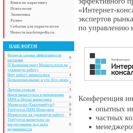
эффективного пр
Книги по маркетингу
«Интернет-конс
Психология
Экономика
экспертов рынка
Разное
по управлению 
События для маркетологов
Новости marketopedia.ru
НАШ ФОРУМ
Формула оценки эффективности
0
рассылки
IT Компания ищет Маркетологов на
1
удаленную работу
Ищу работу маркетолога
4
Позиционирование и утп. Кто силен
1
?
Лидеры отрасли
3
Ищем маркетолога в направлении
Конференция ин
0
SMM и Digital маркетинга
Маркетолог (Екатеринбург)
0
опытных ин
Требуется SMM-Менеджер
0
Маркетолог на удаленную работу
0
частных ко
Требуется маркетолог по
кредитованию под залог
0
менеджеров
недвижимости