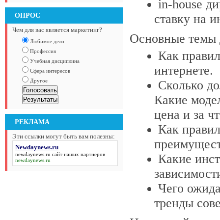
in-house д
ОПРОС
ставку на 
Чем для вас является маркетинг?
Основные темы 
Любимое дело
Профессия
Как правил
Учебная дисциплина
интернете.
Сфера интересов
Другое
Сколько до
Какие модел
цена и за ч
РЕКЛАМА
Как правил
Эти ссылки могут быть вам полезны:
преимущест
Newdaynews.ru
newdaynews.ru
сайт наших партнеров
Какие инст
newdaynews.ru
зависимости
Чего ожида
тренды сов