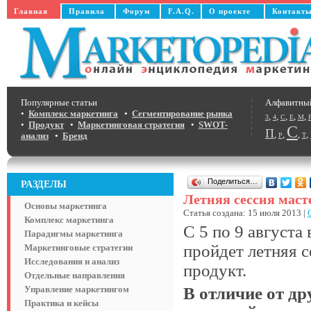
Главная
Правила
Форум
F.A.Q.
О проекте
Контакт
Популярные статьи
Алфавитны
•
Комплекс маркетинга
•
Сегментирование рынка
,
,
,
,
,
3
4
C
E
M
•
Продукт
•
Маркетинговая стратегия
•
SWOT-
С
П
,
,
,
,
анализ
•
Бренд
Р
Т
Поделиться…
РАЗДЕЛЫ
Летняя сессия маст
Основы маркетинга
Статья создана: 15 июля 2013 |
Комплекс маркетинга
С 5 по 9 август
Парадигмы маркетинга
пройдет летняя 
Маркетинговые стратегии
Исследования и анализ
продукт.
Отдельные направления
Управление маркетингом
В отличие от д
Практика и кейсы