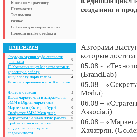
в единый цикл 
Книги по маркетингу
созданию и про
Психология
Экономика
Разное
События для маркетологов
Новости marketopedia.ru
Авторами выступя
НАШ ФОРУМ
которые достигл
Формула оценки эффективности
0
рассылки
05.08 - «Технол
IT Компания ищет Маркетологов на
1
удаленную работу
(BrandLab)
Ищу работу маркетолога
4
Позиционирование и утп. Кто силен
05.08 – «Секрет
1
?
Media)
Лидеры отрасли
3
Ищем маркетолога в направлении
0
06.08 – «Стратег
SMM и Digital маркетинга
Маркетолог (Екатеринбург)
0
Associati)
Требуется SMM-Менеджер
0
Маркетолог на удаленную работу
0
06.08 – «Марке
Требуется маркетолог по
кредитованию под залог
0
Хачатрян, (Golder
недвижимости