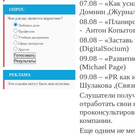
07.08 – «Как уси
ОПРОС
Домнин ,(Журнал
Чем для вас является маркетинг?
08.08 – «Планир
Любимое дело
- Антон Копытов
Профессия
Учебная дисциплина
08.08 – «Заставь
Сфера интересов
(DigitalSocium)
Другое
09.08 – «Развити
(Michael Page)
РЕКЛАМА
09.08 – «PR как
Шулакова ,(Связ
Эти ссылки могут быть вам полезны:
Слушатели получ
отработать свои 
проконсультиров
компании.
Еще одним не ме