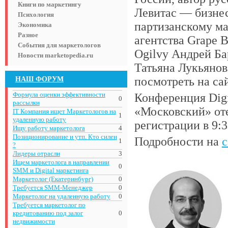
Книги по маркетингу
Левитас — бизнес
Психология
партизанскому ма
Экономика
Разное
агентства Grape 
События для маркетологов
Ogilvy Андрей Ба
Новости marketopedia.ru
Татьяна Лукьяно
НАШ ФОРУМ
посмотреть на са
Формула оценки эффективности
Конференция Digi
0
рассылки
«Московский» оте
IT Компания ищет Маркетологов на
1
удаленную работу
регистрации в 9:3
Ищу работу маркетолога
4
Позиционирование и утп. Кто силен
Подробности на
с
1
?
Лидеры отрасли
3
Ищем маркетолога в направлении
0
SMM и Digital маркетинга
Маркетолог (Екатеринбург)
0
Требуется SMM-Менеджер
0
Маркетолог на удаленную работу
0
Требуется маркетолог по
кредитованию под залог
0
недвижимости