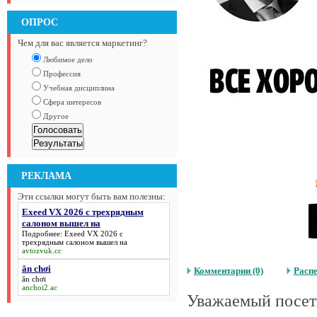
ОПРОС
Чем для вас является маркетинг?
Любимое дело
Профессия
Учебная дисциплина
Сфера интересов
Другое
РЕКЛАМА
Эти ссылки могут быть вам полезны:
Exeed VX 2026 с трехрядным
салоном вышел на
Подробнее:
Exeed VX 2026 с
трехрядным салоном вышел на
avtozvuk.cc
ăn chơi
Комментарии (0)
Расп
ăn chơi
anchoi2.ac
Уважаемый посети