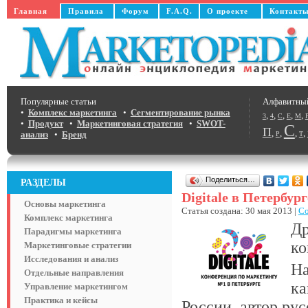
Главная
Правила
Форум
F.A.Q.
О проекте
Контакт
Популярные статьи
Алфавитны
•
Комплекс маркетинга
•
Сегментирование рынка
,
,
,
,
,
3
4
C
E
M
•
Продукт
•
Маркетинговая стратегия
•
SWOT-
С
П
,
,
,
,
анализ
•
Бренд
Р
Т
Поделиться…
РАЗДЕЛЫ
Digitale в Петербург
Основы маркетинга
Статья создана: 30 мая 2013 |
Со
Комплекс маркетинга
Др
Парадигмы маркетинга
ко
Маркетинговые стратегии
Исследования и анализ
На
Отдельные направления
ка
Управление маркетингом
Практика и кейсы
России, автор ру