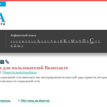
ы
Алфавитный поиск
С
К
П
А
М
,
,
,
,
,
,
,
,
,
,
,
,
,
Д
,
,
,
И
,
,
,
,
,
О
,
,
,
,
,
,
3
4
C
E
M
P
R
S
Z
Б
В
Г
Ж
З
Л
Н
Р
Т
У
,
Ц
,
,
Ф
Ш
Э
 для пользователей Вконтакте
1 |
Новости marketopedia.ru
социальной сети вконтакте мы интегрировали на наш сайт ряд сервисов, котор
возможности социальной сети.
ечатать
Обсудить на форуме