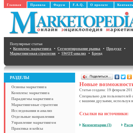
Главная
Правила
Форум
F.A.Q.
О проекте
Контакт
Популярные статьи
•
Комплекс маркетинга
•
Сегментирование рынка
•
Продукт
•
Маркетинговая стратегия
•
SWOT-анализ
•
Бренд
Поделиться…
РАЗДЕЛЫ
Новые возможности
Основы маркетинга
Статья создана: 19 февраля 201
Комплекс маркетинга
Специально для пользователей 
Парадигмы маркетинга
с вашими друзьями, используя 
Маркетинговые стратегии
Исследования и анализ
Ссылки на источники:
Отдельные направления
Управление маркетингом
Комментарии (3)
Расп
Практика и кейсы