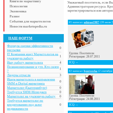
Книги по маркетингу
Уважаемый посетитель, если Вы 
Психология
Администраторам ресурса. Кром
зарегистрироваться или авториз
Экономика
Разное
События для маркетологов
#1 написал:
sebirust1987
(28 июля 2
Новости marketopedia.ru
НАШ ФОРУМ
Формула оценки эффективности
0
рассылки
Группа: Посетители
IT Компания ищет Маркетологов на
1
Регистрация: 28.07.2011
удаленную работу
Ищу работу маркетолога
4
ICQ: --
Позиционирование и утп. Кто силен
1
?
#2 написал:
lyzervovka
(2 сентября
Лидеры отрасли
3
Ищем маркетолога в направлении
0
SMM и Digital маркетинга
Маркетолог (Екатеринбург)
0
Требуется SMM-Менеджер
0
Группа: Посетители
Маркетолог на удаленную работу
0
Регистрация: 24.08.2011
Требуется маркетолог по
кредитованию под залог
0
ICQ: --
недвижимости