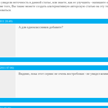
увидели неточность в данной статье, или знаете, как ее улучшить - напишите
е того, Вы также можете создать альтернативную авторскую статью на эту т
оваться.
011 20:49)
А для одноклассников добавите?
 2011 07:06)
Видимо, пока этот сервис не очень востребован - не увидел комм