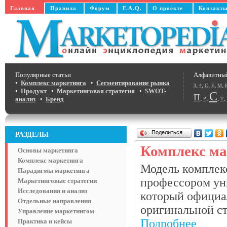
Главная
Правила
Форум
F.A.Q.
О проекте
Контакт
Популярные статьи
Алфавитны
•
Комплекс маркетинга
•
Сегментирование рынка
,
,
,
,
,
3
4
C
E
M
•
Продукт
•
Маркетинговая стратегия
•
SWOT-
С
П
,
,
,
,
анализ
•
Бренд
Р
Т
Поделиться…
РАЗДЕЛЫ
Комплекс ма
Основы маркетинга
Комплекс маркетинга
Модель комплекс
Парадигмы маркетинга
профессором ун
Маркетинговые стратегии
Исследования и анализ
который официал
Отдельные направления
оригинальной ста
Управление маркетингом
Подробнее
Практика и кейсы