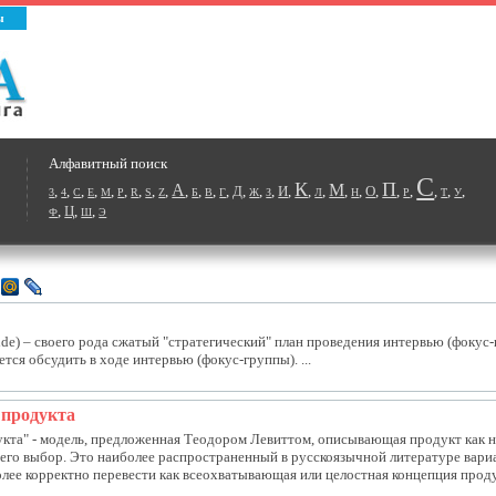
ы
Алфавитный поиск
С
К
П
А
М
,
,
,
,
,
,
,
,
,
,
,
,
,
Д
,
,
,
И
,
,
,
,
,
О
,
,
,
,
,
,
3
4
C
E
M
P
R
S
Z
Б
В
Г
Ж
З
Л
Н
Р
Т
У
,
Ц
,
,
Ф
Ш
Э
uide) – своего рода сжатый "стратегический" план проведения интервью (фокус-
тся обсудить в ходе интервью (фокус-группы). ...
 продукта
укта" - модель, предложенная Теодором Левиттом, описывающая продукт как 
 его выбор. Это наиболее распространенный в русскоязычной литературе вариа
лее корректно перевести как всеохватывающая или целостная концепция продук