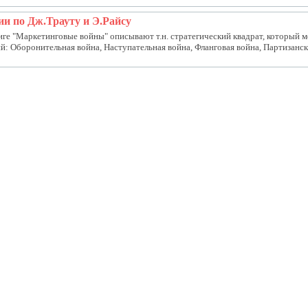
и по Дж.Трауту и Э.Райсу
ниге "Маркетинговые войны" описывают т.н. стратегический квадрат, который м
: Оборонительная война, Наступательная война, Фланговая война, Партизанска