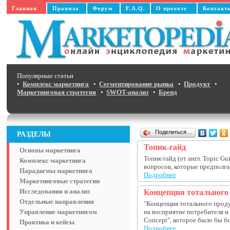
Главная
Правила
Форум
F.A.Q.
О проекте
Контакт
Популярные статьи
•
Комплекс маркетинга
•
Сегментирование рынка
•
Продукт
•
Маркетинговая стратегия
•
SWOT-анализ
•
Бренд
Поделиться…
РАЗДЕЛЫ
Топик-гайд
Основы маркетинга
Топик-гайд (от англ. Topic G
Комплекс маркетинга
вопросов, которые предполгае
Парадигмы маркетинга
Подробнее
Маркетинговые стратегии
Исследования и анализ
Концепция тотального
Отдельные направления
"Концепция тотального прод
Управление маркетингом
на восприятие потребителя и
Concept", которое было бы бо
Практика и кейсы
Подробнее