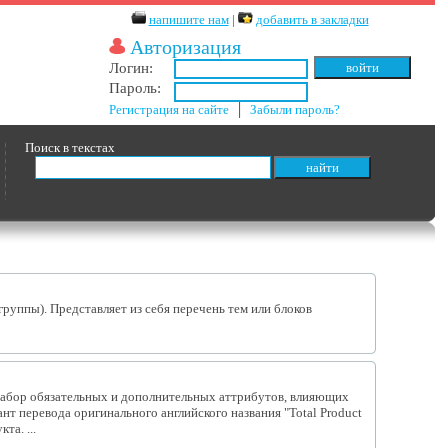
напишите нам
|
добавить в закладки
Авторизация
Логин:
Пароль:
Регистрация на сайте
│
Забыли пароль?
Поиск в текстах
группы). Представляет из себя перечень тем или блоков
набор обязательных и дополнительных аттрибутов, влияющих
нт перевода оригинального английского названия "Total Product
та. ...