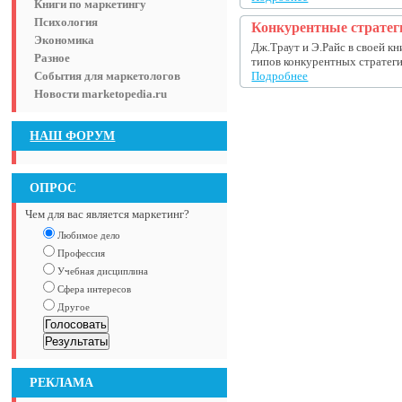
Книги по маркетингу
Психология
Конкурентные стратеги
Экономика
Дж.Траут и Э.Райс в своей к
Разное
типов конкурентных стратегий
События для маркетологов
Подробнее
Новости marketopedia.ru
НАШ ФОРУМ
ОПРОС
Чем для вас является маркетинг?
Любимое дело
Профессия
Учебная дисциплина
Сфера интересов
Другое
РЕКЛАМА