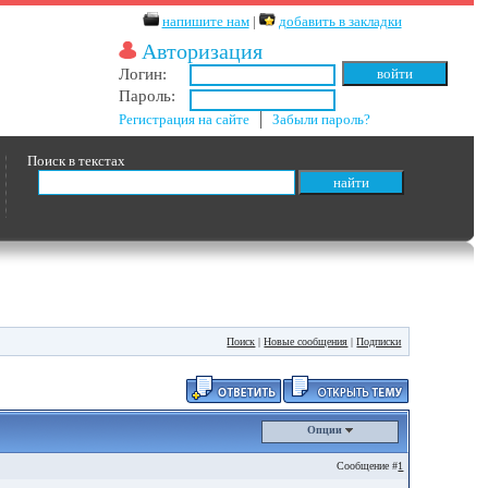
напишите нам
|
добавить в закладки
Авторизация
Логин:
Пароль:
Регистрация на сайте
│
Забыли пароль?
Поиск в текстах
Поиск
|
Новые сообщения
|
Подписки
Опции
Сообщение #
1