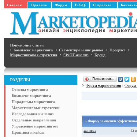
Главная
Правила
Форум
F.A.Q.
О проекте
Контакт
Популярные статьи
•
Комплекс маркетинга
•
Сегментирование рынка
•
Продукт
•
Маркетинговая стратегия
•
SWOT-анализ
•
Бренд
Поделиться…
РАЗДЕЛЫ
Форум маркетологов
»
Форум 
Основы маркетинга
Комплекс маркетинга
Парадигмы маркетинга
Маркетинговые стратегии
Исследования и анализ
Отдельные направления
Формула оценки эффективно
Управление маркетингом
annetkas
10
Практика и кейсы