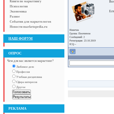
Книги по маркетингу
Все
Психология
Экономика
Ест
Разное
События для маркетологов
Новости marketopedia.ru
Новичок
Группа:
Посетители
Сообщений: 2
НАШ ФОРУМ
Регистрация: 23.10.2019
ICQ:--
ОПРОС
Чем для вас является маркетинг?
Любимое дело
Профессия
Учебная дисциплина
Сфера интересов
Другое
РЕКЛАМА