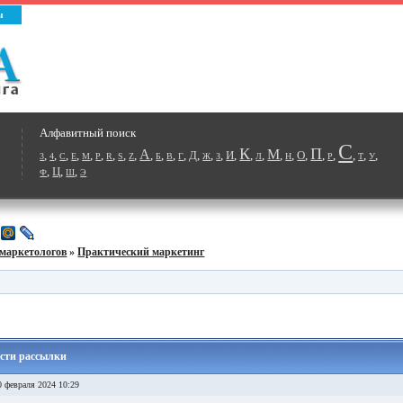
ы
Алфавитный поиск
С
К
П
А
М
,
,
,
,
,
,
,
,
,
,
,
,
,
Д
,
,
,
И
,
,
,
,
,
О
,
,
,
,
,
,
3
4
C
E
M
P
R
S
Z
Б
В
Г
Ж
З
Л
Н
Р
Т
У
,
Ц
,
,
Ф
Ш
Э
маркетологов
»
Практический маркетинг
сти рассылки
 февраля 2024 10:29