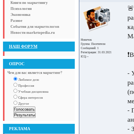
Книги по маркетингу

Психология
Экономика
ра
Разное
ка
События для маркетологов
Новости marketopedia.ru
Ма
Новичок
Группа:
Посетители
НАШ ФОРУМ
Сообщений: 1
Регистрация: 31.03.2021
❗️
ICQ:--
ОПРОС
⁃ 
Чем для вас является маркетинг?
Любимое дело
ра
Профессия
(п
Учебная дисциплина
Сфера интересов
ме
Другое
⁃ 
ан
⁃ 
РЕКЛАМА