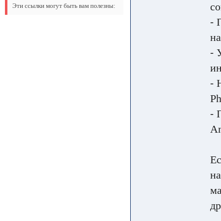
со
Эти ссылки могут быть вам полезны:
⁃ 
на
⁃ 
и
⁃ 
Ph
⁃ 
An
Ес
на
ма
др