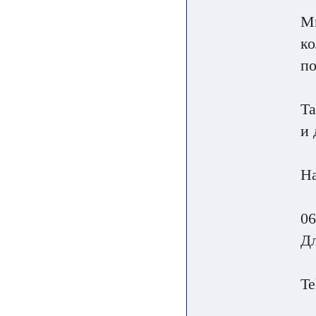
Мы
ко
по
Та
и 
На
06
Дл
Te