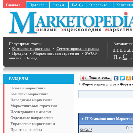
Главная
Правила
Форум
F.A.Q.
О проекте
Контакт
Популярные статьи
Алфавитны
•
Комплекс маркетинга
•
Сегментирование рынка
,
,
,
,
,
3
4
C
E
M
•
Продукт
•
Маркетинговая стратегия
•
SWOT-
С
П
,
,
,
,
анализ
•
Бренд
Р
Т
Поделиться…
РАЗДЕЛЫ
Форум маркетологов
»
Форум 
Основы маркетинга
Комплекс маркетинга
Парадигмы маркетинга
Маркетинговые стратегии
Исследования и анализ
Отдельные направления
IT Компания ищет Маркетолог
Управление маркетингом
31 
Практика и кейсы
SerGo98